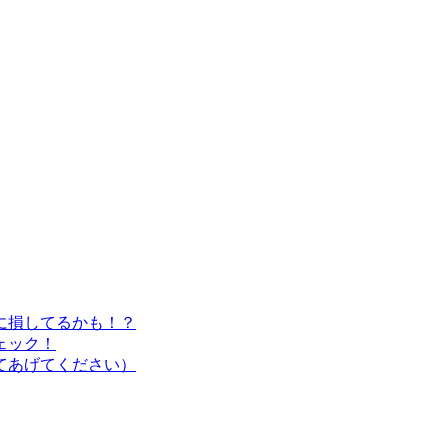
に損してるかも！？
ェック！
てあげてください）