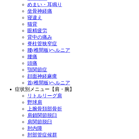
めまい・耳鳴り
坐骨神経痛
寝違え
猫背
眼精疲労
背中の痛み
脊柱管狭窄症
腰(椎間板)ヘルニア
腰痛
頭痛
顎関節症
顔面神経麻痺
首(椎間板)ヘルニア
症状別メニュー【肩・腕】
リトルリーグ肩
野球肩
上腕骨頚部骨折
肩鎖関節脱臼
肩関節脱臼
肘内障
肘部管症候群