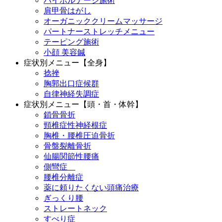
ハイボルテージ施術
肩甲骨はがし
オーガニッククリームマッサージ
パートナーストレッチメニュー
テーピング施術
小顔 美容鍼
症状別メニュー【全身】
捻挫
胸郭出口症候群
自律神経失調症
症状別メニュー【頭・首・体幹】
鎖骨骨折
頸椎症性神経根症
胸椎・腰椎圧迫骨折
骨盤裂離骨折
仙腸関節性腰痛
側彎症
腰椎分離症
薬に頼りたくない頭痛治療
ぎっくり腰
ストレートネック
すべり症