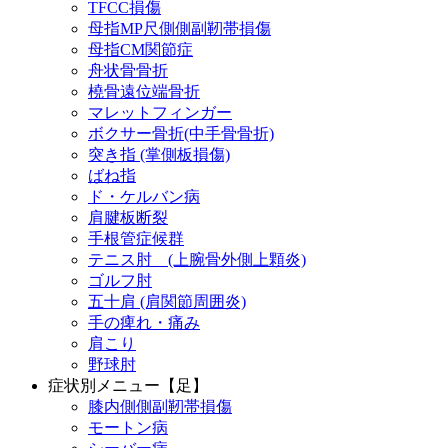
TFCC損傷
母指MP尺側側副靭帯損傷
母指CM関節症
舟状骨骨折
橈骨遠位端骨折
マレットフィンガー
ボクサー骨折(中手骨骨折)
突き指 (掌側板損傷)
ばね指
ド・ケルバン病
肩腱板断裂
手根管症候群
テニス肘 (上腕骨外側上顆炎)
ゴルフ肘
五十肩 (肩関節周囲炎)
手の痺れ・痛み
肩こり
野球肘
症状別メニュー【足】
膝内側側副靭帯損傷
モートン病