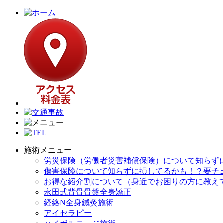
施術メニュー
労災保険（労働者災害補償保険）について知らず
傷害保険について知らずに損してるかも！？要チ
お得な紹介割について（身近でお困りの方に教え
永田式背骨骨盤全身矯正
経絡N全身鍼灸施術
アイセラピー