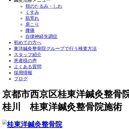
鍼灸治療メニュー
頬のたるみ・しわ
くすみ
肌荒れ
肩こり
腰痛
自律神経失調症
初めての方へ
東洋鍼灸整骨院グループで行う検査方法
スタッフ紹介
患者様の声
よくある質問
採用情報
ブログ
京都市西京区桂東洋鍼灸整骨
桂川 桂東洋鍼灸整骨院施術