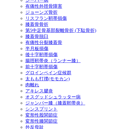
シーバー病
有痛性外脛骨障害
ジョーンズ骨折
リスフラン靭帯損傷
膝蓋骨骨折
第5中足骨基部裂離骨折 (下駄骨折)
膝蓋骨脱臼
有痛性分裂膝蓋骨
半月板損傷
後十字靭帯損傷
腸脛靭帯炎（ランナー膝）
前十字靭帯損傷
グロインペイン症候群
太もも打撲(モモカン)
肉離れ
アキレス腱炎
オスグッドシュラッター病
ジャンパー膝（膝蓋靭帯炎）
シンスプリント
変形性股関節症
変形性膝関節症
外反母趾