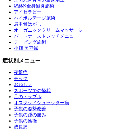
経絡N全身鍼灸施術
アイセラピー
ハイボルテージ施術
肩甲骨はがし
オーガニッククリームマッサージ
パートナーストレッチメニュー
テーピング施術
小顔 美容鍼
症状別メニュー
夜驚症
チック
おねしょ
スポーツでの怪我
足のトラブル
オスグッドシュラッター病
子供の姿勢改善
子供の踵の痛み
子供の捻挫
成長痛