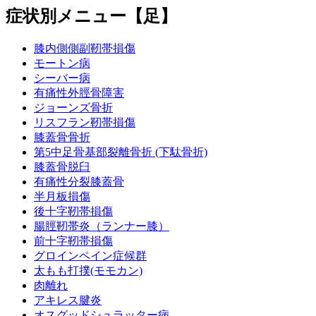
症状別メニュー【足】
膝内側側副靭帯損傷
モートン病
シーバー病
有痛性外脛骨障害
ジョーンズ骨折
リスフラン靭帯損傷
膝蓋骨骨折
第5中足骨基部裂離骨折 (下駄骨折)
膝蓋骨脱臼
有痛性分裂膝蓋骨
半月板損傷
後十字靭帯損傷
腸脛靭帯炎（ランナー膝）
前十字靭帯損傷
グロインペイン症候群
太もも打撲(モモカン)
肉離れ
アキレス腱炎
オスグッドシュラッター病