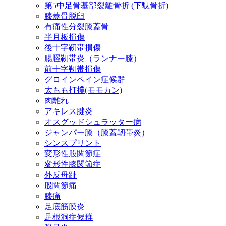
第5中足骨基部裂離骨折 (下駄骨折)
膝蓋骨脱臼
有痛性分裂膝蓋骨
半月板損傷
後十字靭帯損傷
腸脛靭帯炎（ランナー膝）
前十字靭帯損傷
グロインペイン症候群
太もも打撲(モモカン)
肉離れ
アキレス腱炎
オスグッドシュラッター病
ジャンパー膝（膝蓋靭帯炎）
シンスプリント
変形性股関節症
変形性膝関節症
外反母趾
股関節痛
膝痛
足底筋膜炎
足根洞症候群