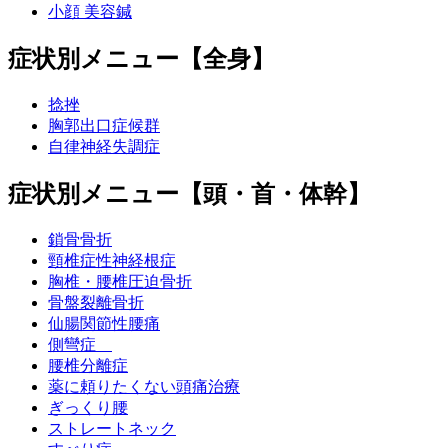
小顔 美容鍼
症状別メニュー【全身】
捻挫
胸郭出口症候群
自律神経失調症
症状別メニュー【頭・首・体幹】
鎖骨骨折
頸椎症性神経根症
胸椎・腰椎圧迫骨折
骨盤裂離骨折
仙腸関節性腰痛
側彎症
腰椎分離症
薬に頼りたくない頭痛治療
ぎっくり腰
ストレートネック