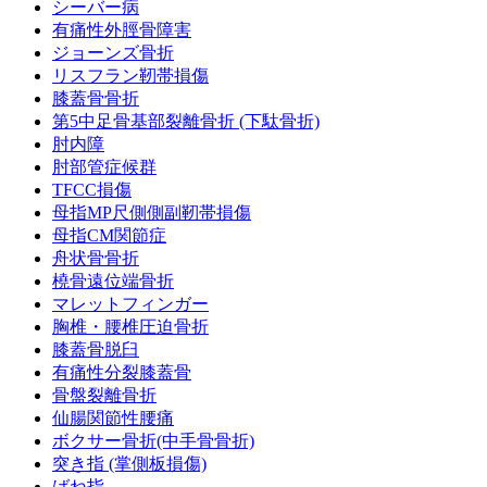
シーバー病
有痛性外脛骨障害
ジョーンズ骨折
リスフラン靭帯損傷
膝蓋骨骨折
第5中足骨基部裂離骨折 (下駄骨折)
肘内障
肘部管症候群
TFCC損傷
母指MP尺側側副靭帯損傷
母指CM関節症
舟状骨骨折
橈骨遠位端骨折
マレットフィンガー
胸椎・腰椎圧迫骨折
膝蓋骨脱臼
有痛性分裂膝蓋骨
骨盤裂離骨折
仙腸関節性腰痛
ボクサー骨折(中手骨骨折)
突き指 (掌側板損傷)
ばね指