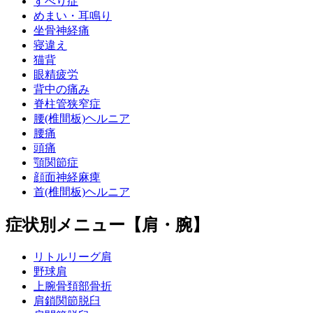
すべり症
めまい・耳鳴り
坐骨神経痛
寝違え
猫背
眼精疲労
背中の痛み
脊柱管狭窄症
腰(椎間板)ヘルニア
腰痛
頭痛
顎関節症
顔面神経麻痺
首(椎間板)ヘルニア
症状別メニュー【肩・腕】
リトルリーグ肩
野球肩
上腕骨頚部骨折
肩鎖関節脱臼