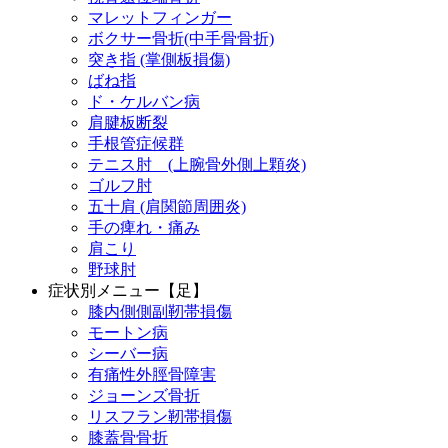
マレットフィンガー
ボクサー骨折(中手骨骨折)
突き指 (掌側板損傷)
ばね指
ド・ケルバン病
肩腱板断裂
手根管症候群
テニス肘 (上腕骨外側上顆炎)
ゴルフ肘
五十肩 (肩関節周囲炎)
手の痺れ・痛み
肩こり
野球肘
症状別メニュー【足】
膝内側側副靭帯損傷
モートン病
シーバー病
有痛性外脛骨障害
ジョーンズ骨折
リスフラン靭帯損傷
膝蓋骨骨折