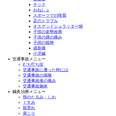
チック
おねしょ
スポーツでの怪我
足のトラブル
オスグッドシュラッター病
子供の姿勢改善
子供の踵の痛み
子供の捻挫
成長痛
小児鍼
交通事故メニュー
むち打ち症
交通事故に遭った時には
交通事故の保険
交通事故後の痛み
交通事故施術
鍼灸治療メニュー
頬のたるみ・しわ
くすみ
肌荒れ
肩こり