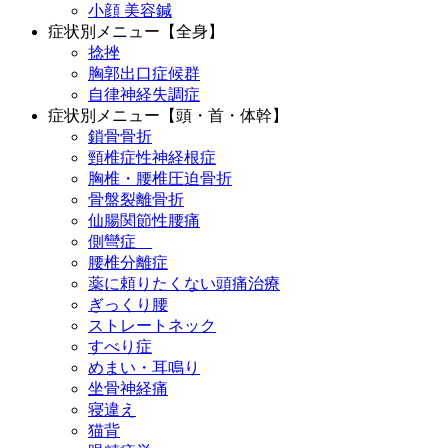
小顔 美容鍼
症状別メニュー【全身】
捻挫
胸郭出口症候群
自律神経失調症
症状別メニュー【頭・首・体幹】
鎖骨骨折
頸椎症性神経根症
胸椎・腰椎圧迫骨折
骨盤裂離骨折
仙腸関節性腰痛
側彎症
腰椎分離症
薬に頼りたくない頭痛治療
ぎっくり腰
ストレートネック
すべり症
めまい・耳鳴り
坐骨神経痛
寝違え
猫背