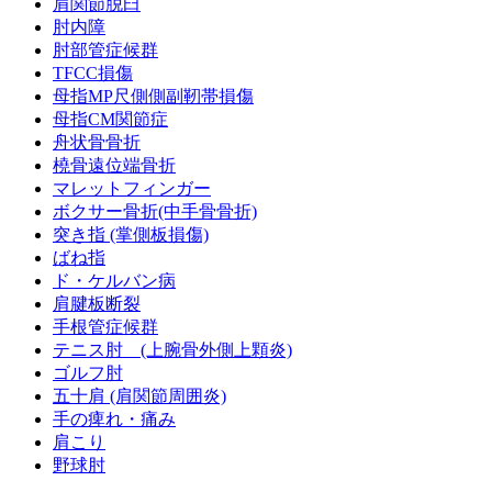
肩関節脱臼
肘内障
肘部管症候群
TFCC損傷
母指MP尺側側副靭帯損傷
母指CM関節症
舟状骨骨折
橈骨遠位端骨折
マレットフィンガー
ボクサー骨折(中手骨骨折)
突き指 (掌側板損傷)
ばね指
ド・ケルバン病
肩腱板断裂
手根管症候群
テニス肘 (上腕骨外側上顆炎)
ゴルフ肘
五十肩 (肩関節周囲炎)
手の痺れ・痛み
肩こり
野球肘