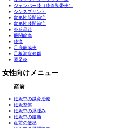
ジャンパー膝（膝蓋靭帯炎）
シンスプリント
変形性股関節症
変形性膝関節症
外反母趾
股関節痛
膝痛
足底筋膜炎
足根洞症候群
鵞足炎
女性向けメニュー
産前
妊娠中の鍼灸治療
妊娠整体
妊娠中の浮腫み
妊娠中の腰痛
産前の便秘