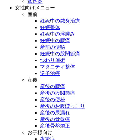
鵞足炎
女性向けメニュー
産前
妊娠中の鍼灸治療
妊娠整体
妊娠中の浮腫み
妊娠中の腰痛
産前の便秘
妊娠中の股関節痛
つわり施術
マタニティ整体
逆子治療
産後
産後の腰痛
産後の股関節痛
産後の便秘
産後のお腹ぽっこり
産後の尿漏れ
産後の骨盤痛
産後骨盤矯正
お子様向け
夜驚症