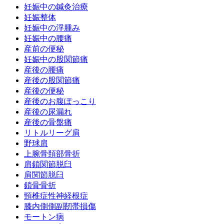
妊娠中の鍼灸治療
妊娠整体
妊娠中の浮腫み
妊娠中の腰痛
産前の便秘
妊娠中の股関節痛
産後の腰痛
産後の股関節痛
産後の便秘
産後のお腹ぽっこり
産後の尿漏れ
産後の骨盤痛
リトルリーグ肩
野球肩
上腕骨頚部骨折
肩鎖関節脱臼
肩関節脱臼
鎖骨骨折
頸椎症性神経根症
膝内側側副靭帯損傷
モートン病