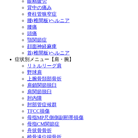
眼精疲労
背中の痛み
脊柱管狭窄症
腰(椎間板)ヘルニア
腰痛
頭痛
顎関節症
顔面神経麻痺
首(椎間板)ヘルニア
症状別メニュー【肩・腕】
リトルリーグ肩
野球肩
上腕骨頚部骨折
肩鎖関節脱臼
肩関節脱臼
肘内障
肘部管症候群
TFCC損傷
母指MP尺側側副靭帯損傷
母指CM関節症
舟状骨骨折
橈骨遠位端骨折