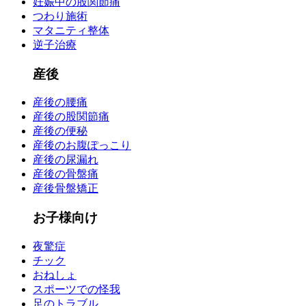
妊娠中の股関節痛
つわり施術
マタニティ整体
逆子治療
産後
産後の腰痛
産後の股関節痛
産後の便秘
産後のお腹ぽっこり
産後の尿漏れ
産後の骨盤痛
産後骨盤矯正
お子様向け
夜驚症
チック
おねしょ
スポーツでの怪我
足のトラブル