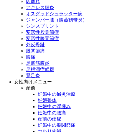
肉離れ
アキレス腱炎
オスグッドシュラッター病
ジャンパー膝（膝蓋靭帯炎）
シンスプリント
変形性股関節症
変形性膝関節症
外反母趾
股関節痛
膝痛
足底筋膜炎
足根洞症候群
鵞足炎
女性向けメニュー
産前
妊娠中の鍼灸治療
妊娠整体
妊娠中の浮腫み
妊娠中の腰痛
産前の便秘
妊娠中の股関節痛
つわり施術