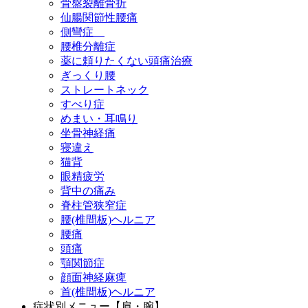
骨盤裂離骨折
仙腸関節性腰痛
側彎症
腰椎分離症
薬に頼りたくない頭痛治療
ぎっくり腰
ストレートネック
すべり症
めまい・耳鳴り
坐骨神経痛
寝違え
猫背
眼精疲労
背中の痛み
脊柱管狭窄症
腰(椎間板)ヘルニア
腰痛
頭痛
顎関節症
顔面神経麻痺
首(椎間板)ヘルニア
症状別メニュー【肩・腕】