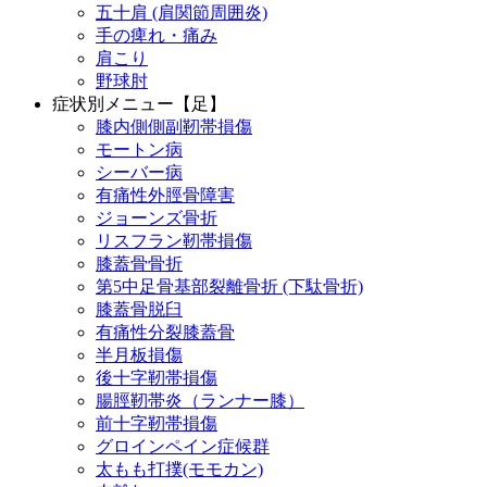
五十肩 (肩関節周囲炎)
手の痺れ・痛み
肩こり
野球肘
症状別メニュー【足】
膝内側側副靭帯損傷
モートン病
シーバー病
有痛性外脛骨障害
ジョーンズ骨折
リスフラン靭帯損傷
膝蓋骨骨折
第5中足骨基部裂離骨折 (下駄骨折)
膝蓋骨脱臼
有痛性分裂膝蓋骨
半月板損傷
後十字靭帯損傷
腸脛靭帯炎（ランナー膝）
前十字靭帯損傷
グロインペイン症候群
太もも打撲(モモカン)