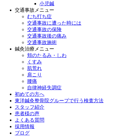
小児鍼
交通事故メニュー
むち打ち症
交通事故に遭った時には
交通事故の保険
交通事故後の痛み
交通事故施術
鍼灸治療メニュー
頬のたるみ・しわ
くすみ
肌荒れ
肩こり
腰痛
自律神経失調症
初めての方へ
東洋鍼灸整骨院グループで行う検査方法
スタッフ紹介
患者様の声
よくある質問
採用情報
ブログ