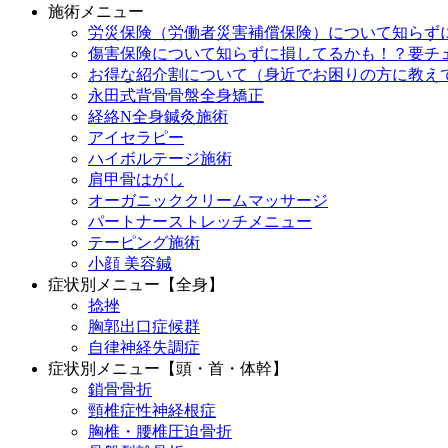
施術メニュー
労災保険（労働者災害補償保険）について知らず
傷害保険について知らずに損してるかも！？要チ
お得な紹介割について（身近でお困りの方に教え
永田式背骨骨盤全身矯正
経絡N全身鍼灸施術
アイセラピー
ハイボルテージ施術
肩甲骨はがし
オーガニッククリームマッサージ
パートナーストレッチメニュー
テーピング施術
小顔 美容鍼
症状別メニュー【全身】
捻挫
胸郭出口症候群
自律神経失調症
症状別メニュー【頭・首・体幹】
鎖骨骨折
頸椎症性神経根症
胸椎・腰椎圧迫骨折