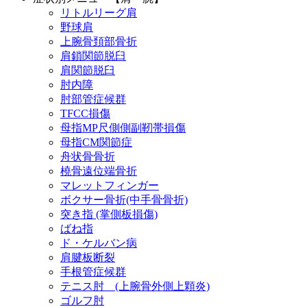
リトルリーグ肩
野球肩
上腕骨頚部骨折
肩鎖関節脱臼
肩関節脱臼
肘内障
肘部管症候群
TFCC損傷
母指MP尺側側副靭帯損傷
母指CM関節症
舟状骨骨折
橈骨遠位端骨折
マレットフィンガー
ボクサー骨折(中手骨骨折)
突き指 (掌側板損傷)
ばね指
ド・ケルバン病
肩腱板断裂
手根管症候群
テニス肘 (上腕骨外側上顆炎)
ゴルフ肘