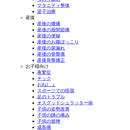
マタニティ整体
逆子治療
産後
産後の腰痛
産後の股関節痛
産後の便秘
産後のお腹ぽっこり
産後の尿漏れ
産後の骨盤痛
産後骨盤矯正
お子様向け
夜驚症
チック
おねしょ
スポーツでの怪我
足のトラブル
オスグッドシュラッター病
子供の姿勢改善
子供の踵の痛み
子供の捻挫
成長痛