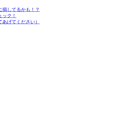
に損してるかも！？
ェック！
てあげてください）