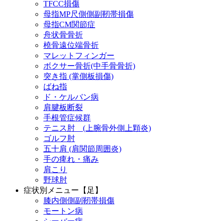
TFCC損傷
母指MP尺側側副靭帯損傷
母指CM関節症
舟状骨骨折
橈骨遠位端骨折
マレットフィンガー
ボクサー骨折(中手骨骨折)
突き指 (掌側板損傷)
ばね指
ド・ケルバン病
肩腱板断裂
手根管症候群
テニス肘 (上腕骨外側上顆炎)
ゴルフ肘
五十肩 (肩関節周囲炎)
手の痺れ・痛み
肩こり
野球肘
症状別メニュー【足】
膝内側側副靭帯損傷
モートン病