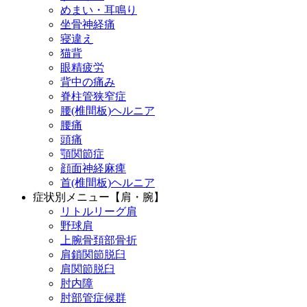
めまい・耳鳴り
坐骨神経痛
寝違え
猫背
眼精疲労
背中の痛み
脊柱管狭窄症
腰(椎間板)ヘルニア
腰痛
頭痛
顎関節症
顔面神経麻痺
首(椎間板)ヘルニア
症状別メニュー【肩・腕】
リトルリーグ肩
野球肩
上腕骨頚部骨折
肩鎖関節脱臼
肩関節脱臼
肘内障
肘部管症候群