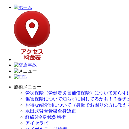
施術メニュー
労災保険（労働者災害補償保険）について知らず
傷害保険について知らずに損してるかも！？要チ
お得な紹介割について（身近でお困りの方に教え
永田式背骨骨盤全身矯正
経絡N全身鍼灸施術
アイセラピー