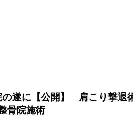
院の遂に【公開】 肩こり撃退
整骨院施術