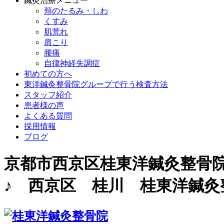
鍼灸治療メニュー
頬のたるみ・しわ
くすみ
肌荒れ
肩こり
腰痛
自律神経失調症
初めての方へ
東洋鍼灸整骨院グループで行う検査方法
スタッフ紹介
患者様の声
よくある質問
採用情報
ブログ
京都市西京区桂東洋鍼灸整骨
♪ 西京区 桂川 桂東洋鍼灸