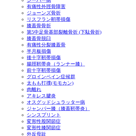
シーバー病
有痛性外脛骨障害
ジョーンズ骨折
リスフラン靭帯損傷
膝蓋骨骨折
第5中足骨基部裂離骨折 (下駄骨折)
膝蓋骨脱臼
有痛性分裂膝蓋骨
半月板損傷
後十字靭帯損傷
腸脛靭帯炎（ランナー膝）
前十字靭帯損傷
グロインペイン症候群
太もも打撲(モモカン)
肉離れ
アキレス腱炎
オスグッドシュラッター病
ジャンパー膝（膝蓋靭帯炎）
シンスプリント
変形性股関節症
変形性膝関節症
外反母趾