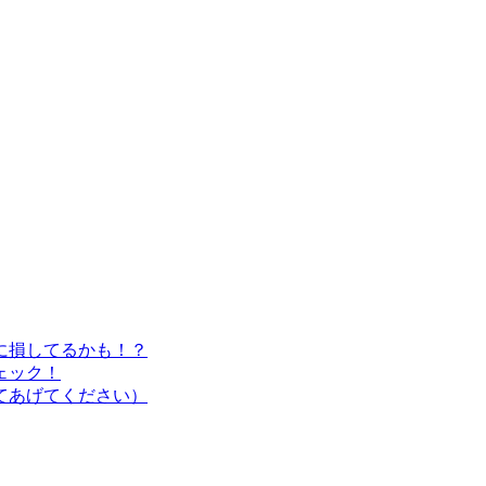
に損してるかも！？
ェック！
てあげてください）