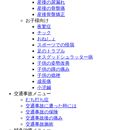
産後の尿漏れ
産後の骨盤痛
産後骨盤矯正
お子様向け
夜驚症
チック
おねしょ
スポーツでの怪我
足のトラブル
オスグッドシュラッター病
子供の姿勢改善
子供の踵の痛み
子供の捻挫
成長痛
小児鍼
交通事故メニュー
むち打ち症
交通事故に遭った時には
交通事故の保険
交通事故後の痛み
交通事故施術