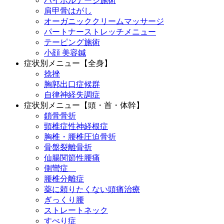
ハイボルテージ施術
肩甲骨はがし
オーガニッククリームマッサージ
パートナーストレッチメニュー
テーピング施術
小顔 美容鍼
症状別メニュー【全身】
捻挫
胸郭出口症候群
自律神経失調症
症状別メニュー【頭・首・体幹】
鎖骨骨折
頸椎症性神経根症
胸椎・腰椎圧迫骨折
骨盤裂離骨折
仙腸関節性腰痛
側彎症
腰椎分離症
薬に頼りたくない頭痛治療
ぎっくり腰
ストレートネック
すべり症