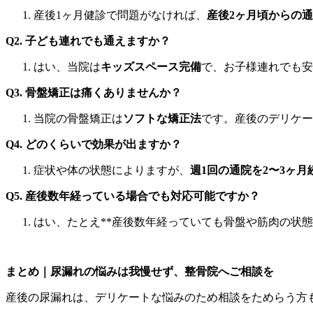
産後1ヶ月健診で問題がなければ、
産後2ヶ月頃からの
Q2. 子ども連れでも通えますか？
はい、当院は
キッズスペース完備
で、お子様連れでも安
Q3. 骨盤矯正は痛くありませんか？
当院の骨盤矯正は
ソフトな矯正法
です。産後のデリケー
Q4. どのくらいで効果が出ますか？
症状や体の状態によりますが、
週1回の通院を2〜3ヶ
Q5. 産後数年経っている場合でも対応可能ですか？
はい、たとえ**産後数年経っていても骨盤や筋肉の状
まとめ｜尿漏れの悩みは我慢せず、整骨院へご相談を
産後の尿漏れは、デリケートな悩みのため相談をためらう方