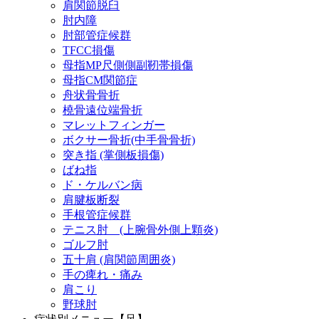
肩関節脱臼
肘内障
肘部管症候群
TFCC損傷
母指MP尺側側副靭帯損傷
母指CM関節症
舟状骨骨折
橈骨遠位端骨折
マレットフィンガー
ボクサー骨折(中手骨骨折)
突き指 (掌側板損傷)
ばね指
ド・ケルバン病
肩腱板断裂
手根管症候群
テニス肘 (上腕骨外側上顆炎)
ゴルフ肘
五十肩 (肩関節周囲炎)
手の痺れ・痛み
肩こり
野球肘