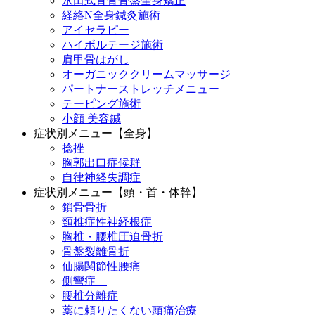
永田式背骨骨盤全身矯正
経絡N全身鍼灸施術
アイセラピー
ハイボルテージ施術
肩甲骨はがし
オーガニッククリームマッサージ
パートナーストレッチメニュー
テーピング施術
小顔 美容鍼
症状別メニュー【全身】
捻挫
胸郭出口症候群
自律神経失調症
症状別メニュー【頭・首・体幹】
鎖骨骨折
頸椎症性神経根症
胸椎・腰椎圧迫骨折
骨盤裂離骨折
仙腸関節性腰痛
側彎症
腰椎分離症
薬に頼りたくない頭痛治療