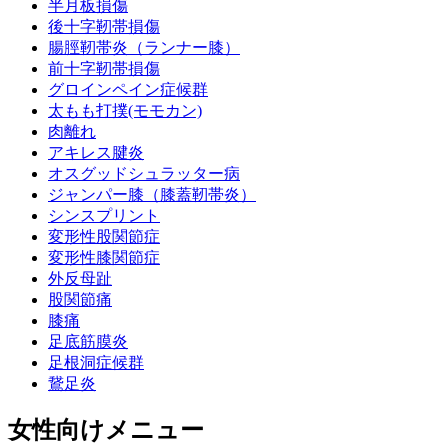
半月板損傷
後十字靭帯損傷
腸脛靭帯炎（ランナー膝）
前十字靭帯損傷
グロインペイン症候群
太もも打撲(モモカン)
肉離れ
アキレス腱炎
オスグッドシュラッター病
ジャンパー膝（膝蓋靭帯炎）
シンスプリント
変形性股関節症
変形性膝関節症
外反母趾
股関節痛
膝痛
足底筋膜炎
足根洞症候群
鵞足炎
女性向けメニュー