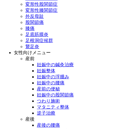
変形性股関節症
変形性膝関節症
外反母趾
股関節痛
膝痛
足底筋膜炎
足根洞症候群
鵞足炎
女性向けメニュー
産前
妊娠中の鍼灸治療
妊娠整体
妊娠中の浮腫み
妊娠中の腰痛
産前の便秘
妊娠中の股関節痛
つわり施術
マタニティ整体
逆子治療
産後
産後の腰痛