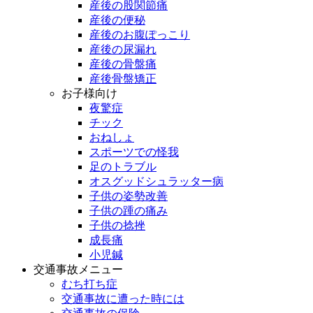
産後の股関節痛
産後の便秘
産後のお腹ぽっこり
産後の尿漏れ
産後の骨盤痛
産後骨盤矯正
お子様向け
夜驚症
チック
おねしょ
スポーツでの怪我
足のトラブル
オスグッドシュラッター病
子供の姿勢改善
子供の踵の痛み
子供の捻挫
成長痛
小児鍼
交通事故メニュー
むち打ち症
交通事故に遭った時には