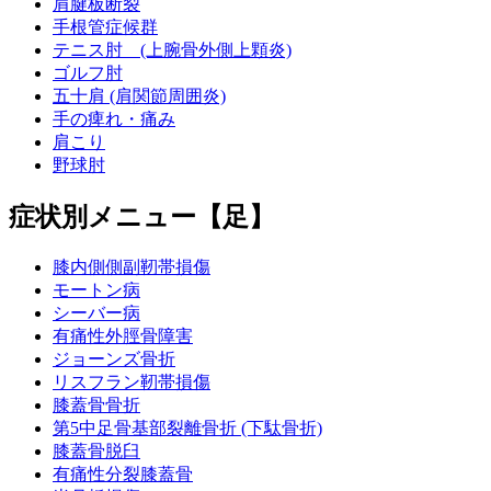
肩腱板断裂
手根管症候群
テニス肘 (上腕骨外側上顆炎)
ゴルフ肘
五十肩 (肩関節周囲炎)
手の痺れ・痛み
肩こり
野球肘
症状別メニュー【足】
膝内側側副靭帯損傷
モートン病
シーバー病
有痛性外脛骨障害
ジョーンズ骨折
リスフラン靭帯損傷
膝蓋骨骨折
第5中足骨基部裂離骨折 (下駄骨折)
膝蓋骨脱臼
有痛性分裂膝蓋骨