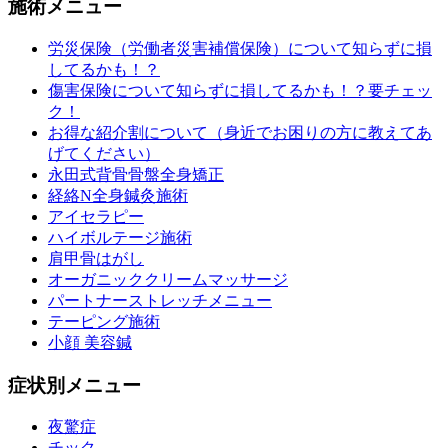
施術メニュー
労災保険（労働者災害補償保険）について知らずに損
してるかも！？
傷害保険について知らずに損してるかも！？要チェッ
ク！
お得な紹介割について（身近でお困りの方に教えてあ
げてください）
永田式背骨骨盤全身矯正
経絡N全身鍼灸施術
アイセラピー
ハイボルテージ施術
肩甲骨はがし
オーガニッククリームマッサージ
パートナーストレッチメニュー
テーピング施術
小顔 美容鍼
症状別メニュー
夜驚症
チック