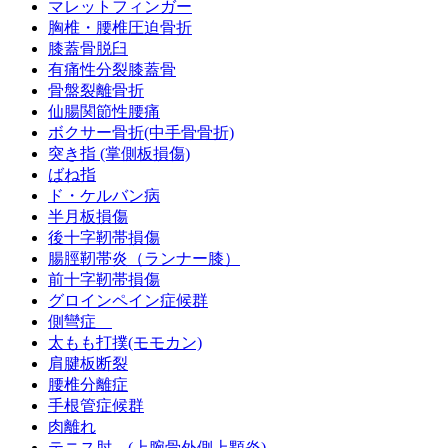
マレットフィンガー
胸椎・腰椎圧迫骨折
膝蓋骨脱臼
有痛性分裂膝蓋骨
骨盤裂離骨折
仙腸関節性腰痛
ボクサー骨折(中手骨骨折)
突き指 (掌側板損傷)
ばね指
ド・ケルバン病
半月板損傷
後十字靭帯損傷
腸脛靭帯炎（ランナー膝）
前十字靭帯損傷
グロインペイン症候群
側彎症
太もも打撲(モモカン)
肩腱板断裂
腰椎分離症
手根管症候群
肉離れ
テニス肘 (上腕骨外側上顆炎)