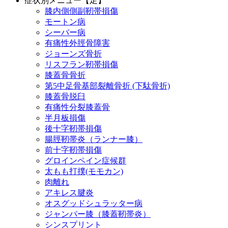
症状別メニュー【足】
膝内側側副靭帯損傷
モートン病
シーバー病
有痛性外脛骨障害
ジョーンズ骨折
リスフラン靭帯損傷
膝蓋骨骨折
第5中足骨基部裂離骨折 (下駄骨折)
膝蓋骨脱臼
有痛性分裂膝蓋骨
半月板損傷
後十字靭帯損傷
腸脛靭帯炎（ランナー膝）
前十字靭帯損傷
グロインペイン症候群
太もも打撲(モモカン)
肉離れ
アキレス腱炎
オスグッドシュラッター病
ジャンパー膝（膝蓋靭帯炎）
シンスプリント