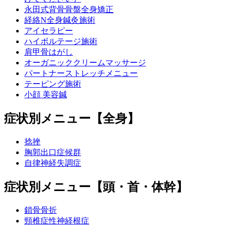
永田式背骨骨盤全身矯正
経絡N全身鍼灸施術
アイセラピー
ハイボルテージ施術
肩甲骨はがし
オーガニッククリームマッサージ
パートナーストレッチメニュー
テーピング施術
小顔 美容鍼
症状別メニュー【全身】
捻挫
胸郭出口症候群
自律神経失調症
症状別メニュー【頭・首・体幹】
鎖骨骨折
頸椎症性神経根症