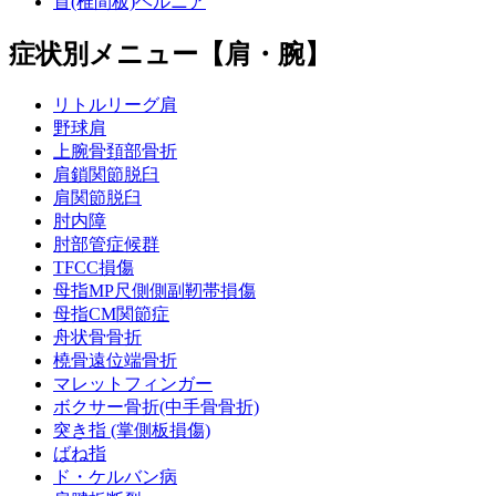
首(椎間板)ヘルニア
症状別メニュー【肩・腕】
リトルリーグ肩
野球肩
上腕骨頚部骨折
肩鎖関節脱臼
肩関節脱臼
肘内障
肘部管症候群
TFCC損傷
母指MP尺側側副靭帯損傷
母指CM関節症
舟状骨骨折
橈骨遠位端骨折
マレットフィンガー
ボクサー骨折(中手骨骨折)
突き指 (掌側板損傷)
ばね指
ド・ケルバン病