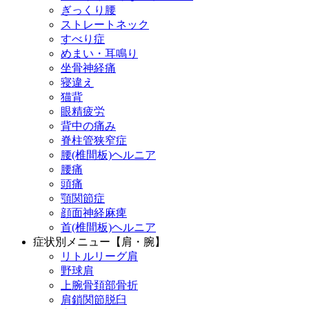
ぎっくり腰
ストレートネック
すべり症
めまい・耳鳴り
坐骨神経痛
寝違え
猫背
眼精疲労
背中の痛み
脊柱管狭窄症
腰(椎間板)ヘルニア
腰痛
頭痛
顎関節症
顔面神経麻痺
首(椎間板)ヘルニア
症状別メニュー【肩・腕】
リトルリーグ肩
野球肩
上腕骨頚部骨折
肩鎖関節脱臼