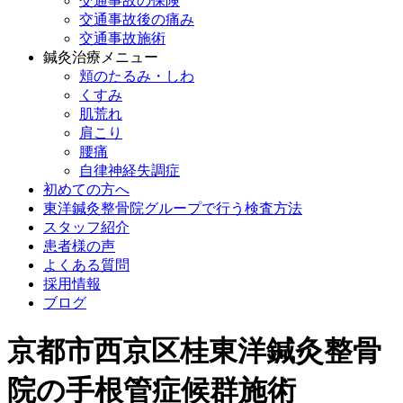
交通事故の保険
交通事故後の痛み
交通事故施術
鍼灸治療メニュー
頬のたるみ・しわ
くすみ
肌荒れ
肩こり
腰痛
自律神経失調症
初めての方へ
東洋鍼灸整骨院グループで行う検査方法
スタッフ紹介
患者様の声
よくある質問
採用情報
ブログ
京都市西京区桂東洋鍼灸整骨
院の手根管症候群施術