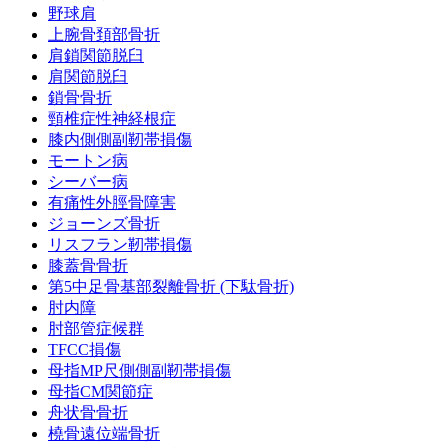
野球肩
上腕骨頚部骨折
肩鎖関節脱臼
肩関節脱臼
鎖骨骨折
頸椎症性神経根症
膝内側側副靭帯損傷
モートン病
シーバー病
有痛性外脛骨障害
ジョーンズ骨折
リスフラン靭帯損傷
膝蓋骨骨折
第5中足骨基部裂離骨折 (下駄骨折)
肘内障
肘部管症候群
TFCC損傷
母指MP尺側側副靭帯損傷
母指CM関節症
舟状骨骨折
橈骨遠位端骨折