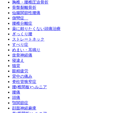
胸椎・腰椎圧迫骨折
骨盤裂離骨折
仙腸関節性腰痛
側彎症
腰椎分離症
薬に頼りたくない頭痛治療
ぎっくり腰
ストレートネック
すべり症
めまい・耳鳴り
坐骨神経痛
寝違え
猫背
眼精疲労
背中の痛み
脊柱管狭窄症
腰(椎間板)ヘルニア
腰痛
頭痛
顎関節症
顔面神経麻痺