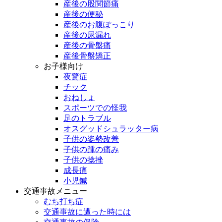
産後の股関節痛
産後の便秘
産後のお腹ぽっこり
産後の尿漏れ
産後の骨盤痛
産後骨盤矯正
お子様向け
夜驚症
チック
おねしょ
スポーツでの怪我
足のトラブル
オスグッドシュラッター病
子供の姿勢改善
子供の踵の痛み
子供の捻挫
成長痛
小児鍼
交通事故メニュー
むち打ち症
交通事故に遭った時には