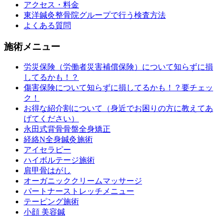
アクセス・料金
東洋鍼灸整骨院グループで行う検査方法
よくある質問
施術メニュー
労災保険（労働者災害補償保険）について知らずに損
してるかも！？
傷害保険について知らずに損してるかも！？要チェッ
ク！
お得な紹介割について（身近でお困りの方に教えてあ
げてください）
永田式背骨骨盤全身矯正
経絡N全身鍼灸施術
アイセラピー
ハイボルテージ施術
肩甲骨はがし
オーガニッククリームマッサージ
パートナーストレッチメニュー
テーピング施術
小顔 美容鍼