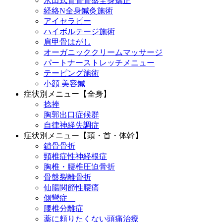
永田式背骨骨盤全身矯正
経絡N全身鍼灸施術
アイセラピー
ハイボルテージ施術
肩甲骨はがし
オーガニッククリームマッサージ
パートナーストレッチメニュー
テーピング施術
小顔 美容鍼
症状別メニュー【全身】
捻挫
胸郭出口症候群
自律神経失調症
症状別メニュー【頭・首・体幹】
鎖骨骨折
頸椎症性神経根症
胸椎・腰椎圧迫骨折
骨盤裂離骨折
仙腸関節性腰痛
側彎症
腰椎分離症
薬に頼りたくない頭痛治療