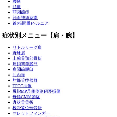
腰痛
頭痛
顎関節症
顔面神経麻痺
首(椎間板)ヘルニア
症状別メニュー【肩・腕】
リトルリーグ肩
野球肩
上腕骨頚部骨折
肩鎖関節脱臼
肩関節脱臼
肘内障
肘部管症候群
TFCC損傷
母指MP尺側側副靭帯損傷
母指CM関節症
舟状骨骨折
橈骨遠位端骨折
マレットフィンガー