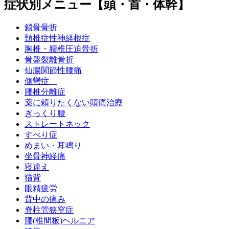
症状別メニュー【頭・首・体幹】
鎖骨骨折
頸椎症性神経根症
胸椎・腰椎圧迫骨折
骨盤裂離骨折
仙腸関節性腰痛
側彎症
腰椎分離症
薬に頼りたくない頭痛治療
ぎっくり腰
ストレートネック
すべり症
めまい・耳鳴り
坐骨神経痛
寝違え
猫背
眼精疲労
背中の痛み
脊柱管狭窄症
腰(椎間板)ヘルニア