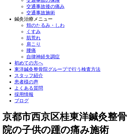
交通事故の保険
交通事故後の痛み
交通事故施術
鍼灸治療メニュー
頬のたるみ・しわ
くすみ
肌荒れ
肩こり
腰痛
自律神経失調症
初めての方へ
東洋鍼灸整骨院グループで行う検査方法
スタッフ紹介
患者様の声
よくある質問
採用情報
ブログ
京都市西京区桂東洋鍼灸整骨
院の子供の踵の痛み施術