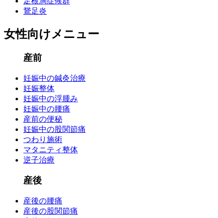
足根洞症候群
鵞足炎
女性向けメニュー
産前
妊娠中の鍼灸治療
妊娠整体
妊娠中の浮腫み
妊娠中の腰痛
産前の便秘
妊娠中の股関節痛
つわり施術
マタニティ整体
逆子治療
産後
産後の腰痛
産後の股関節痛