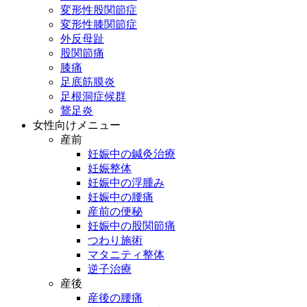
変形性股関節症
変形性膝関節症
外反母趾
股関節痛
膝痛
足底筋膜炎
足根洞症候群
鵞足炎
女性向けメニュー
産前
妊娠中の鍼灸治療
妊娠整体
妊娠中の浮腫み
妊娠中の腰痛
産前の便秘
妊娠中の股関節痛
つわり施術
マタニティ整体
逆子治療
産後
産後の腰痛