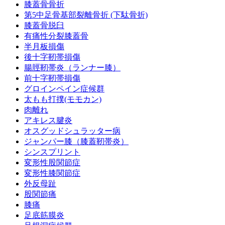
膝蓋骨骨折
第5中足骨基部裂離骨折 (下駄骨折)
膝蓋骨脱臼
有痛性分裂膝蓋骨
半月板損傷
後十字靭帯損傷
腸脛靭帯炎（ランナー膝）
前十字靭帯損傷
グロインペイン症候群
太もも打撲(モモカン)
肉離れ
アキレス腱炎
オスグッドシュラッター病
ジャンパー膝（膝蓋靭帯炎）
シンスプリント
変形性股関節症
変形性膝関節症
外反母趾
股関節痛
膝痛
足底筋膜炎