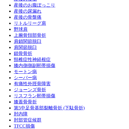
産後のお腹ぽっこり
産後の尿漏れ
産後の骨盤痛
リトルリーグ肩
野球肩
上腕骨頚部骨折
肩鎖関節脱臼
肩関節脱臼
鎖骨骨折
頸椎症性神経根症
膝内側側副靭帯損傷
モートン病
シーバー病
有痛性外脛骨障害
ジョーンズ骨折
リスフラン靭帯損傷
膝蓋骨骨折
第5中足骨基部裂離骨折 (下駄骨折)
肘内障
肘部管症候群
TFCC損傷