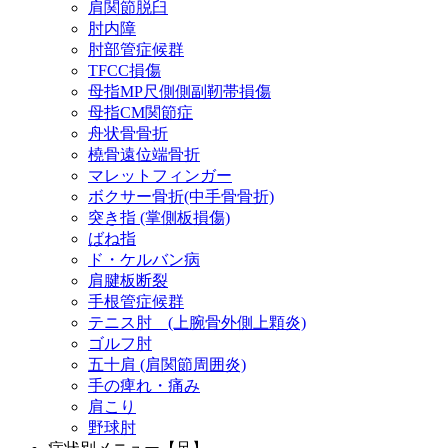
肩関節脱臼
肘内障
肘部管症候群
TFCC損傷
母指MP尺側側副靭帯損傷
母指CM関節症
舟状骨骨折
橈骨遠位端骨折
マレットフィンガー
ボクサー骨折(中手骨骨折)
突き指 (掌側板損傷)
ばね指
ド・ケルバン病
肩腱板断裂
手根管症候群
テニス肘 (上腕骨外側上顆炎)
ゴルフ肘
五十肩 (肩関節周囲炎)
手の痺れ・痛み
肩こり
野球肘