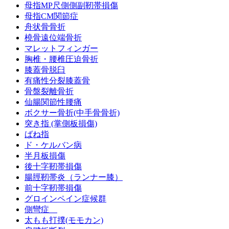
母指MP尺側側副靭帯損傷
母指CM関節症
舟状骨骨折
橈骨遠位端骨折
マレットフィンガー
胸椎・腰椎圧迫骨折
膝蓋骨脱臼
有痛性分裂膝蓋骨
骨盤裂離骨折
仙腸関節性腰痛
ボクサー骨折(中手骨骨折)
突き指 (掌側板損傷)
ばね指
ド・ケルバン病
半月板損傷
後十字靭帯損傷
腸脛靭帯炎（ランナー膝）
前十字靭帯損傷
グロインペイン症候群
側彎症
太もも打撲(モモカン)