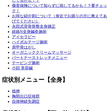
してるかも！？
傷害保険について知らずに損してるかも！？要チェッ
ク！
お得な紹介割について（身近でお困りの方に教えてあ
げてください）
永田式背骨骨盤全身矯正
経絡N全身鍼灸施術
アイセラピー
ハイボルテージ施術
肩甲骨はがし
オーガニッククリームマッサージ
パートナーストレッチメニュー
テーピング施術
小顔 美容鍼
症状別メニュー【全身】
捻挫
胸郭出口症候群
自律神経失調症