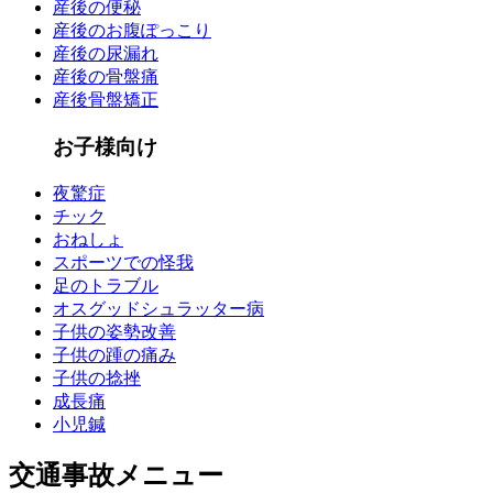
産後の便秘
産後のお腹ぽっこり
産後の尿漏れ
産後の骨盤痛
産後骨盤矯正
お子様向け
夜驚症
チック
おねしょ
スポーツでの怪我
足のトラブル
オスグッドシュラッター病
子供の姿勢改善
子供の踵の痛み
子供の捻挫
成長痛
小児鍼
交通事故メニュー