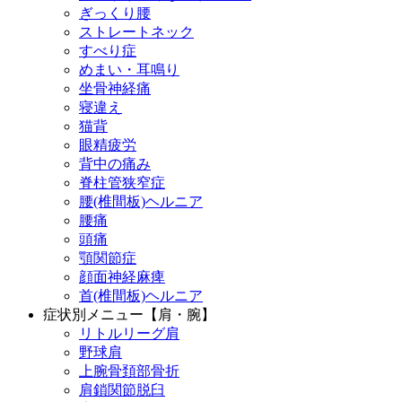
ぎっくり腰
ストレートネック
すべり症
めまい・耳鳴り
坐骨神経痛
寝違え
猫背
眼精疲労
背中の痛み
脊柱管狭窄症
腰(椎間板)ヘルニア
腰痛
頭痛
顎関節症
顔面神経麻痺
首(椎間板)ヘルニア
症状別メニュー【肩・腕】
リトルリーグ肩
野球肩
上腕骨頚部骨折
肩鎖関節脱臼