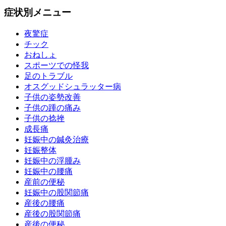
症状別メニュー
夜驚症
チック
おねしょ
スポーツでの怪我
足のトラブル
オスグッドシュラッター病
子供の姿勢改善
子供の踵の痛み
子供の捻挫
成長痛
妊娠中の鍼灸治療
妊娠整体
妊娠中の浮腫み
妊娠中の腰痛
産前の便秘
妊娠中の股関節痛
産後の腰痛
産後の股関節痛
産後の便秘