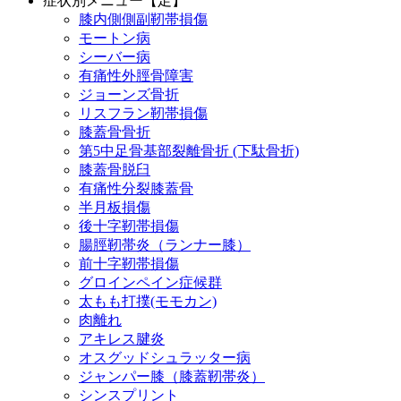
症状別メニュー【足】
膝内側側副靭帯損傷
モートン病
シーバー病
有痛性外脛骨障害
ジョーンズ骨折
リスフラン靭帯損傷
膝蓋骨骨折
第5中足骨基部裂離骨折 (下駄骨折)
膝蓋骨脱臼
有痛性分裂膝蓋骨
半月板損傷
後十字靭帯損傷
腸脛靭帯炎（ランナー膝）
前十字靭帯損傷
グロインペイン症候群
太もも打撲(モモカン)
肉離れ
アキレス腱炎
オスグッドシュラッター病
ジャンパー膝（膝蓋靭帯炎）
シンスプリント