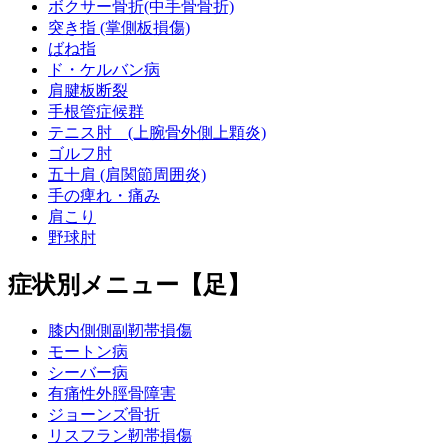
ボクサー骨折(中手骨骨折)
突き指 (掌側板損傷)
ばね指
ド・ケルバン病
肩腱板断裂
手根管症候群
テニス肘 (上腕骨外側上顆炎)
ゴルフ肘
五十肩 (肩関節周囲炎)
手の痺れ・痛み
肩こり
野球肘
症状別メニュー【足】
膝内側側副靭帯損傷
モートン病
シーバー病
有痛性外脛骨障害
ジョーンズ骨折
リスフラン靭帯損傷