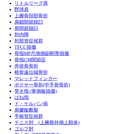
リトルリーグ肩
野球肩
上腕骨頚部骨折
肩鎖関節脱臼
肩関節脱臼
肘内障
肘部管症候群
TFCC損傷
母指MP尺側側副靭帯損傷
母指CM関節症
舟状骨骨折
橈骨遠位端骨折
マレットフィンガー
ボクサー骨折(中手骨骨折)
突き指 (掌側板損傷)
ばね指
ド・ケルバン病
肩腱板断裂
手根管症候群
テニス肘 (上腕骨外側上顆炎)
ゴルフ肘