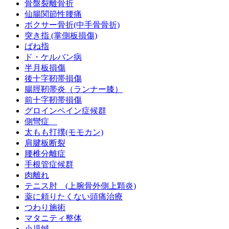
骨盤裂離骨折
仙腸関節性腰痛
ボクサー骨折(中手骨骨折)
突き指 (掌側板損傷)
ばね指
ド・ケルバン病
半月板損傷
後十字靭帯損傷
腸脛靭帯炎（ランナー膝）
前十字靭帯損傷
グロインペイン症候群
側彎症
太もも打撲(モモカン)
肩腱板断裂
腰椎分離症
手根管症候群
肉離れ
テニス肘 (上腕骨外側上顆炎)
薬に頼りたくない頭痛治療
つわり施術
マタニティ整体
小児鍼