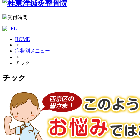
HOME
>
症状別メニュー
>
チック
チック