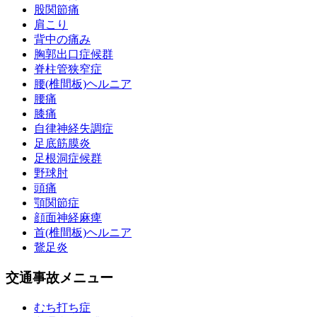
股関節痛
肩こり
背中の痛み
胸郭出口症候群
脊柱管狭窄症
腰(椎間板)ヘルニア
腰痛
膝痛
自律神経失調症
足底筋膜炎
足根洞症候群
野球肘
頭痛
顎関節症
顔面神経麻痺
首(椎間板)ヘルニア
鵞足炎
交通事故メニュー
むち打ち症