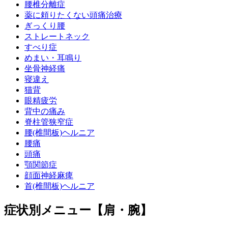
腰椎分離症
薬に頼りたくない頭痛治療
ぎっくり腰
ストレートネック
すべり症
めまい・耳鳴り
坐骨神経痛
寝違え
猫背
眼精疲労
背中の痛み
脊柱管狭窄症
腰(椎間板)ヘルニア
腰痛
頭痛
顎関節症
顔面神経麻痺
首(椎間板)ヘルニア
症状別メニュー【肩・腕】