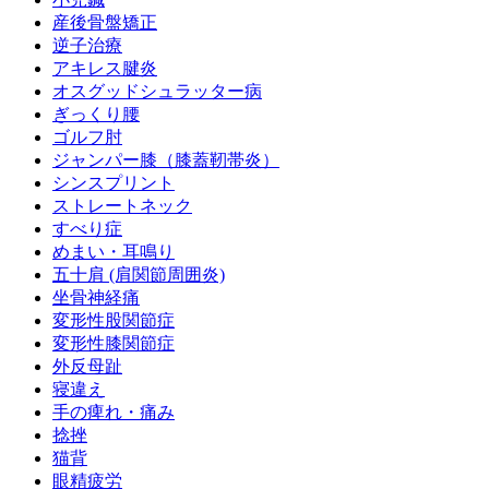
産後骨盤矯正
逆子治療
アキレス腱炎
オスグッドシュラッター病
ぎっくり腰
ゴルフ肘
ジャンパー膝（膝蓋靭帯炎）
シンスプリント
ストレートネック
すべり症
めまい・耳鳴り
五十肩 (肩関節周囲炎)
坐骨神経痛
変形性股関節症
変形性膝関節症
外反母趾
寝違え
手の痺れ・痛み
捻挫
猫背
眼精疲労