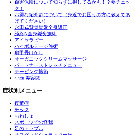
傷害保険について知らずに損してるかも！？要チェッ
ク！
お得な紹介割について（身近でお困りの方に教えてあ
げてください）
永田式背骨骨盤全身矯正
経絡N全身鍼灸施術
アイセラピー
ハイボルテージ施術
肩甲骨はがし
オーガニッククリームマッサージ
パートナーストレッチメニュー
テーピング施術
小顔 美容鍼
症状別メニュー
夜驚症
チック
おねしょ
スポーツでの怪我
足のトラブル
オスグッドシュラッター病