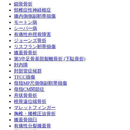
鎖骨骨折
頸椎症性神経根症
膝内側側副靭帯損傷
モートン病
シーバー病
有痛性外脛骨障害
ジョーンズ骨折
リスフラン靭帯損傷
膝蓋骨骨折
第5中足骨基部裂離骨折 (下駄骨折)
肘内障
肘部管症候群
TFCC損傷
母指MP尺側側副靭帯損傷
母指CM関節症
舟状骨骨折
橈骨遠位端骨折
マレットフィンガー
胸椎・腰椎圧迫骨折
膝蓋骨脱臼
有痛性分裂膝蓋骨