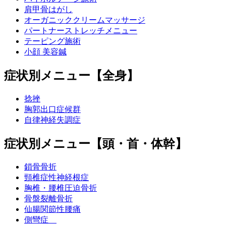
肩甲骨はがし
オーガニッククリームマッサージ
パートナーストレッチメニュー
テーピング施術
小顔 美容鍼
症状別メニュー【全身】
捻挫
胸郭出口症候群
自律神経失調症
症状別メニュー【頭・首・体幹】
鎖骨骨折
頸椎症性神経根症
胸椎・腰椎圧迫骨折
骨盤裂離骨折
仙腸関節性腰痛
側彎症