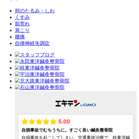
頬のたるみ・しわ
くすみ
肌荒れ
肩こり
腰痛
自律神経失調症