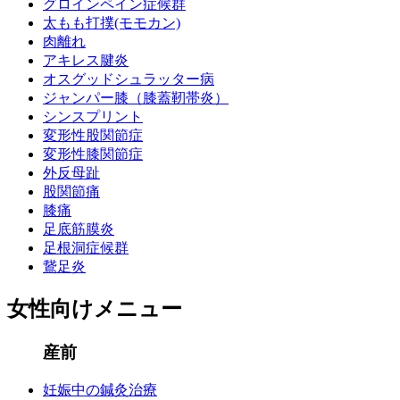
グロインペイン症候群
太もも打撲(モモカン)
肉離れ
アキレス腱炎
オスグッドシュラッター病
ジャンパー膝（膝蓋靭帯炎）
シンスプリント
変形性股関節症
変形性膝関節症
外反母趾
股関節痛
膝痛
足底筋膜炎
足根洞症候群
鵞足炎
女性向けメニュー
産前
妊娠中の鍼灸治療