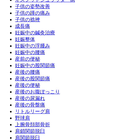
子供の姿勢改善
子供の踵の痛み
子供の捻挫
成長痛
妊娠中の鍼灸治療
妊娠整体
妊娠中の浮腫み
妊娠中の腰痛
産前の便秘
妊娠中の股関節痛
産後の腰痛
産後の股関節痛
産後の便秘
産後のお腹ぽっこり
産後の尿漏れ
産後の骨盤痛
リトルリーグ肩
野球肩
上腕骨頚部骨折
肩鎖関節脱臼
肩関節脱臼