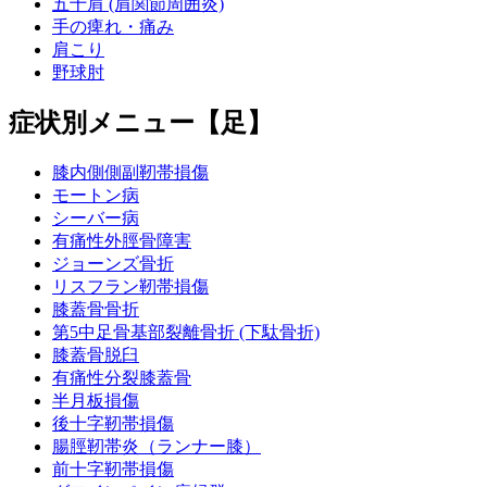
五十肩 (肩関節周囲炎)
手の痺れ・痛み
肩こり
野球肘
症状別メニュー【足】
膝内側側副靭帯損傷
モートン病
シーバー病
有痛性外脛骨障害
ジョーンズ骨折
リスフラン靭帯損傷
膝蓋骨骨折
第5中足骨基部裂離骨折 (下駄骨折)
膝蓋骨脱臼
有痛性分裂膝蓋骨
半月板損傷
後十字靭帯損傷
腸脛靭帯炎（ランナー膝）
前十字靭帯損傷