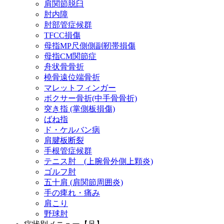
肩関節脱臼
肘内障
肘部管症候群
TFCC損傷
母指MP尺側側副靭帯損傷
母指CM関節症
舟状骨骨折
橈骨遠位端骨折
マレットフィンガー
ボクサー骨折(中手骨骨折)
突き指 (掌側板損傷)
ばね指
ド・ケルバン病
肩腱板断裂
手根管症候群
テニス肘 (上腕骨外側上顆炎)
ゴルフ肘
五十肩 (肩関節周囲炎)
手の痺れ・痛み
肩こり
野球肘