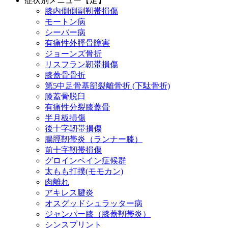
症状別メニュー【足】
膝内側側副靭帯損傷
モートン病
シーバー病
有痛性外脛骨障害
ジョーンズ骨折
リスフラン靭帯損傷
膝蓋骨骨折
第5中足骨基部裂離骨折 (下駄骨折)
膝蓋骨脱臼
有痛性分裂膝蓋骨
半月板損傷
後十字靭帯損傷
腸脛靭帯炎（ランナー膝）
前十字靭帯損傷
グロインペイン症候群
太もも打撲(モモカン)
肉離れ
アキレス腱炎
オスグッドシュラッター病
ジャンパー膝（膝蓋靭帯炎）
シンスプリント