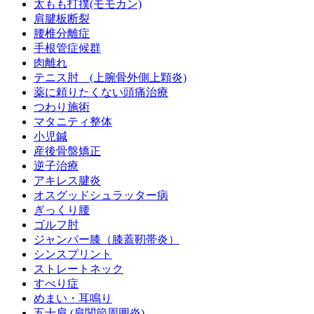
太もも打撲(モモカン)
肩腱板断裂
腰椎分離症
手根管症候群
肉離れ
テニス肘 (上腕骨外側上顆炎)
薬に頼りたくない頭痛治療
つわり施術
マタニティ整体
小児鍼
産後骨盤矯正
逆子治療
アキレス腱炎
オスグッドシュラッター病
ぎっくり腰
ゴルフ肘
ジャンパー膝（膝蓋靭帯炎）
シンスプリント
ストレートネック
すべり症
めまい・耳鳴り
五十肩 (肩関節周囲炎)