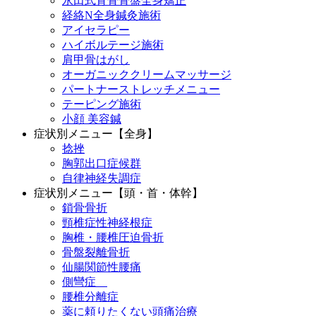
永田式背骨骨盤全身矯正
経絡N全身鍼灸施術
アイセラピー
ハイボルテージ施術
肩甲骨はがし
オーガニッククリームマッサージ
パートナーストレッチメニュー
テーピング施術
小顔 美容鍼
症状別メニュー【全身】
捻挫
胸郭出口症候群
自律神経失調症
症状別メニュー【頭・首・体幹】
鎖骨骨折
頸椎症性神経根症
胸椎・腰椎圧迫骨折
骨盤裂離骨折
仙腸関節性腰痛
側彎症
腰椎分離症
薬に頼りたくない頭痛治療