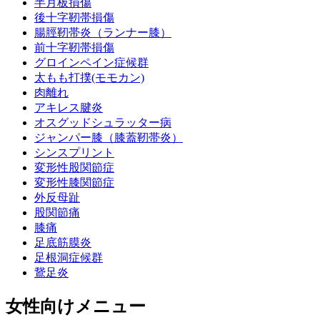
半月板損傷
後十字靭帯損傷
腸脛靭帯炎（ランナー膝）
前十字靭帯損傷
グロインペイン症候群
太もも打撲(モモカン)
肉離れ
アキレス腱炎
オスグッドシュラッター病
ジャンパー膝（膝蓋靭帯炎）
シンスプリント
変形性股関節症
変形性膝関節症
外反母趾
股関節痛
膝痛
足底筋膜炎
足根洞症候群
鵞足炎
女性向けメニュー