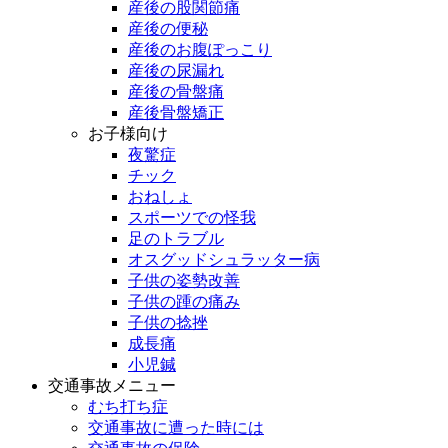
産後の股関節痛
産後の便秘
産後のお腹ぽっこり
産後の尿漏れ
産後の骨盤痛
産後骨盤矯正
お子様向け
夜驚症
チック
おねしょ
スポーツでの怪我
足のトラブル
オスグッドシュラッター病
子供の姿勢改善
子供の踵の痛み
子供の捻挫
成長痛
小児鍼
交通事故メニュー
むち打ち症
交通事故に遭った時には