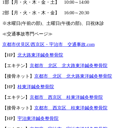
1
部【月・火・木・金・土】
10:00
～
14:00
2
部【月・火・水・木・金】
16:00
～
20:30
※
水曜日
(
午前の部
)
、土曜日
(
午後の部
)
、日祝休診
≪
交通事故専門ページ≫
京都市伏見区
/
西京区・宇治市 交通事故
.com
【
HP
】
北大路東洋鍼灸整骨院
【エキテン】
京都市 北区 北大路東洋鍼灸整骨院
【接骨ネット】
京都市 北区 北大路東洋鍼灸整骨院
【
HP
】
桂東洋鍼灸整骨院
【エキテン】
京都市 西京区 桂東洋鍼灸整骨院
【接骨ネット】
京都市 西京区 桂東洋鍼灸整骨院
【
HP
】
宇治東洋鍼灸整骨院