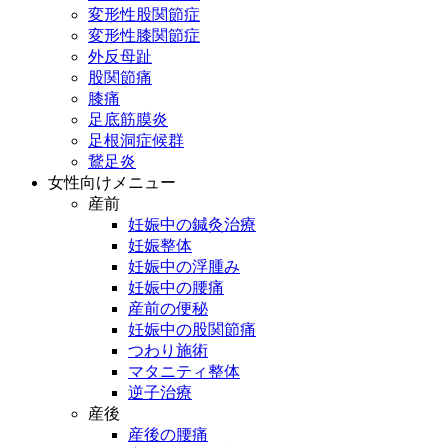
変形性股関節症
変形性膝関節症
外反母趾
股関節痛
膝痛
足底筋膜炎
足根洞症候群
鵞足炎
女性向けメニュー
産前
妊娠中の鍼灸治療
妊娠整体
妊娠中の浮腫み
妊娠中の腰痛
産前の便秘
妊娠中の股関節痛
つわり施術
マタニティ整体
逆子治療
産後
産後の腰痛