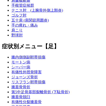
肩腱板断裂
手根管症候群
テニス肘 (上腕骨外側上顆炎)
ゴルフ肘
五十肩 (肩関節周囲炎)
手の痺れ・痛み
肩こり
野球肘
症状別メニュー【足】
膝内側側副靭帯損傷
モートン病
シーバー病
有痛性外脛骨障害
ジョーンズ骨折
リスフラン靭帯損傷
膝蓋骨骨折
第5中足骨基部裂離骨折 (下駄骨折)
膝蓋骨脱臼
有痛性分裂膝蓋骨