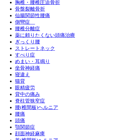
胸椎・腰椎圧迫骨折
骨盤裂離骨折
仙腸関節性腰痛
側彎症
腰椎分離症
薬に頼りたくない頭痛治療
ぎっくり腰
ストレートネック
すべり症
めまい・耳鳴り
坐骨神経痛
寝違え
猫背
眼精疲労
背中の痛み
脊柱管狭窄症
腰(椎間板)ヘルニア
腰痛
頭痛
顎関節症
顔面神経麻痺