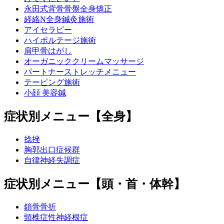
永田式背骨骨盤全身矯正
経絡N全身鍼灸施術
アイセラピー
ハイボルテージ施術
肩甲骨はがし
オーガニッククリームマッサージ
パートナーストレッチメニュー
テーピング施術
小顔 美容鍼
症状別メニュー【全身】
捻挫
胸郭出口症候群
自律神経失調症
症状別メニュー【頭・首・体幹】
鎖骨骨折
頸椎症性神経根症