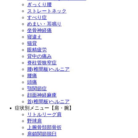
ぎっくり腰
ストレートネック
すべり症
めまい・耳鳴り
坐骨神経痛
寝違え
猫背
眼精疲労
背中の痛み
脊柱管狭窄症
腰(椎間板)ヘルニア
腰痛
頭痛
顎関節症
顔面神経麻痺
首(椎間板)ヘルニア
症状別メニュー【肩・腕】
リトルリーグ肩
野球肩
上腕骨頚部骨折
肩鎖関節脱臼