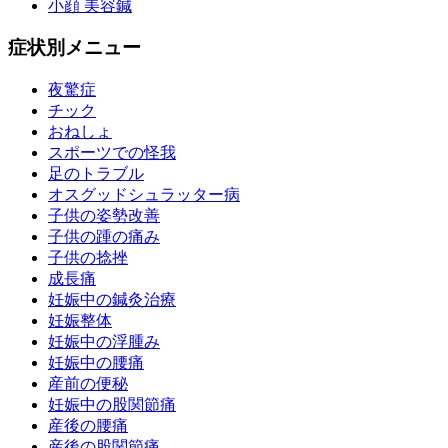
小顔 美容鍼
症状別メニュー
夜驚症
チック
おねしょ
スポーツでの怪我
足のトラブル
オスグッドシュラッター病
子供の姿勢改善
子供の踵の痛み
子供の捻挫
成長痛
妊娠中の鍼灸治療
妊娠整体
妊娠中の浮腫み
妊娠中の腰痛
産前の便秘
妊娠中の股関節痛
産後の腰痛
産後の股関節痛