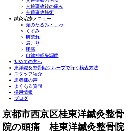
交通事故の保険
交通事故後の痛み
交通事故施術
鍼灸治療メニュー
頬のたるみ・しわ
くすみ
肌荒れ
肩こり
腰痛
自律神経失調症
初めての方へ
東洋鍼灸整骨院グループで行う検査方法
スタッフ紹介
患者様の声
よくある質問
採用情報
ブログ
京都市西京区桂東洋鍼灸整骨
院の頭痛 桂東洋鍼灸整骨院