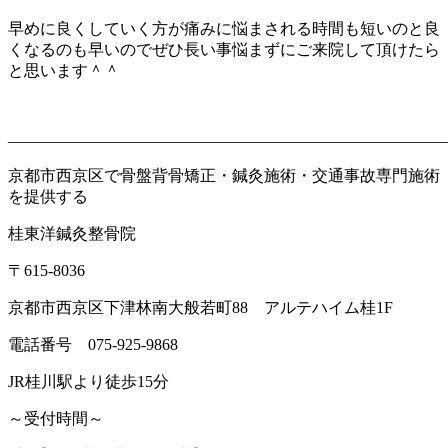
早めに良くしていく方が痛みに悩まされる時間も短いのと良
くなるのも早いのでぜひ長い事悩まずにご来院して頂けたら
と思います＾＾
———————————————————————————
京都市西京区で骨盤背骨矯正・鍼灸施術・交通事故専門施術
を提供する
桂東洋鍼灸整骨院
〒
615-8036
京都市西京区下津林南大般若町
88
アルテハイム桂
1F
電話番号
075-925-9868
JR
桂川駅より徒歩
15
分
～受付時間～