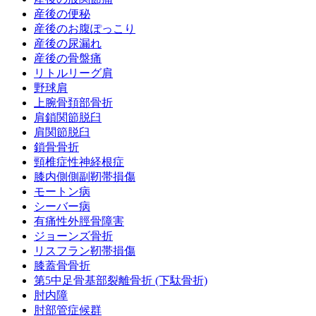
産後の便秘
産後のお腹ぽっこり
産後の尿漏れ
産後の骨盤痛
リトルリーグ肩
野球肩
上腕骨頚部骨折
肩鎖関節脱臼
肩関節脱臼
鎖骨骨折
頸椎症性神経根症
膝内側側副靭帯損傷
モートン病
シーバー病
有痛性外脛骨障害
ジョーンズ骨折
リスフラン靭帯損傷
膝蓋骨骨折
第5中足骨基部裂離骨折 (下駄骨折)
肘内障
肘部管症候群