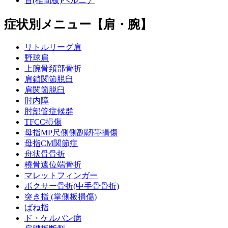
首(椎間板)ヘルニア
症状別メニュー【肩・腕】
リトルリーグ肩
野球肩
上腕骨頚部骨折
肩鎖関節脱臼
肩関節脱臼
肘内障
肘部管症候群
TFCC損傷
母指MP尺側側副靭帯損傷
母指CM関節症
舟状骨骨折
橈骨遠位端骨折
マレットフィンガー
ボクサー骨折(中手骨骨折)
突き指 (掌側板損傷)
ばね指
ド・ケルバン病