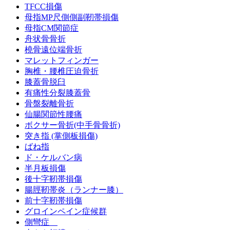
TFCC損傷
母指MP尺側側副靭帯損傷
母指CM関節症
舟状骨骨折
橈骨遠位端骨折
マレットフィンガー
胸椎・腰椎圧迫骨折
膝蓋骨脱臼
有痛性分裂膝蓋骨
骨盤裂離骨折
仙腸関節性腰痛
ボクサー骨折(中手骨骨折)
突き指 (掌側板損傷)
ばね指
ド・ケルバン病
半月板損傷
後十字靭帯損傷
腸脛靭帯炎（ランナー膝）
前十字靭帯損傷
グロインペイン症候群
側彎症