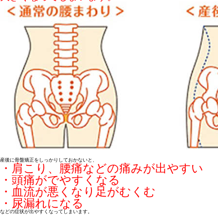
産後に骨盤矯正をしっかりしておかないと、
・肩こり、腰痛などの痛みが出やすい
・頭痛がでやすくなる
・血流が悪くなり足がむくむ
・尿漏れになる
などの症状が出やすくなってしまいます。