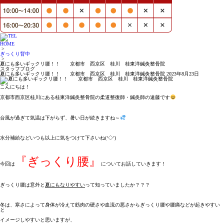
HOME
>
ぎっくり背中
>
夏にも多いギックリ腰！！ 京都市 西京区 桂川 桂東洋鍼灸整骨院
スタッフブログ
夏にも多いギックリ腰！！ 京都市 西京区 桂川 桂東洋鍼灸整骨院
2023年8月23日
こんにちは！
京都市西京区桂川にある桂東洋鍼灸整骨院の柔道整復師・鍼灸師の遠藤です
台風が過ぎて気温は下がらず、暑い日が続きますね～
水分補給などいつも以上に気をつけて下さいね(‘◇’)ゞ
『ぎっくり腰』
今回は
についてお話していきます！
ぎっくり腰は意外と
夏にもなりやすい
って知っていましたか？？？
冬は、寒さによって身体が冷えて筋肉の硬さや血流の悪さからぎっくり腰や腰痛などが起きやすい
と
イメージしやすいと思いますが、