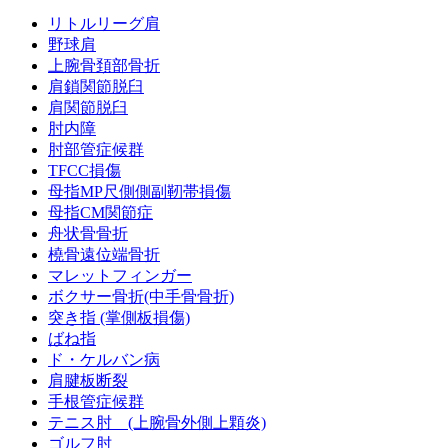
リトルリーグ肩
野球肩
上腕骨頚部骨折
肩鎖関節脱臼
肩関節脱臼
肘内障
肘部管症候群
TFCC損傷
母指MP尺側側副靭帯損傷
母指CM関節症
舟状骨骨折
橈骨遠位端骨折
マレットフィンガー
ボクサー骨折(中手骨骨折)
突き指 (掌側板損傷)
ばね指
ド・ケルバン病
肩腱板断裂
手根管症候群
テニス肘 (上腕骨外側上顆炎)
ゴルフ肘