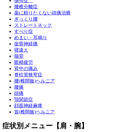
側彎症
腰椎分離症
薬に頼りたくない頭痛治療
ぎっくり腰
ストレートネック
すべり症
めまい・耳鳴り
坐骨神経痛
寝違え
猫背
眼精疲労
背中の痛み
脊柱管狭窄症
腰(椎間板)ヘルニア
腰痛
頭痛
顎関節症
顔面神経麻痺
首(椎間板)ヘルニア
症状別メニュー【肩・腕】