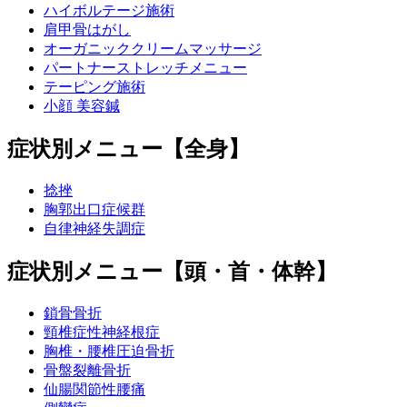
ハイボルテージ施術
肩甲骨はがし
オーガニッククリームマッサージ
パートナーストレッチメニュー
テーピング施術
小顔 美容鍼
症状別メニュー【全身】
捻挫
胸郭出口症候群
自律神経失調症
症状別メニュー【頭・首・体幹】
鎖骨骨折
頸椎症性神経根症
胸椎・腰椎圧迫骨折
骨盤裂離骨折
仙腸関節性腰痛