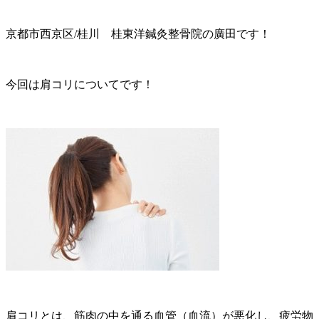
京都市西京区/桂川 桂東洋鍼灸整骨院の廣田です！
今回は肩コリについてです！
肩コリとは、筋肉の中を通る血管（血流）が悪化し、疲労物