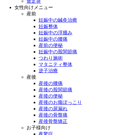
鵞足炎
女性向けメニュー
産前
妊娠中の鍼灸治療
妊娠整体
妊娠中の浮腫み
妊娠中の腰痛
産前の便秘
妊娠中の股関節痛
つわり施術
マタニティ整体
逆子治療
産後
産後の腰痛
産後の股関節痛
産後の便秘
産後のお腹ぽっこり
産後の尿漏れ
産後の骨盤痛
産後骨盤矯正
お子様向け
夜驚症