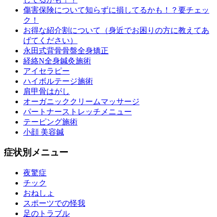
傷害保険について知らずに損してるかも！？要チェッ
ク！
お得な紹介割について（身近でお困りの方に教えてあ
げてください）
永田式背骨骨盤全身矯正
経絡N全身鍼灸施術
アイセラピー
ハイボルテージ施術
肩甲骨はがし
オーガニッククリームマッサージ
パートナーストレッチメニュー
テーピング施術
小顔 美容鍼
症状別メニュー
夜驚症
チック
おねしょ
スポーツでの怪我
足のトラブル