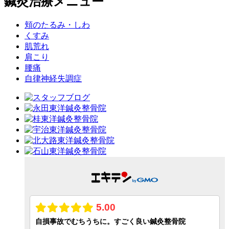
鍼灸治療メニュー
頬のたるみ・しわ
くすみ
肌荒れ
肩こり
腰痛
自律神経失調症