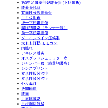
第5中足骨基部裂離骨折 (下駄骨折)
膝蓋骨脱臼
有痛性分裂膝蓋骨
半月板損傷
後十字靭帯損傷
腸脛靭帯炎（ランナー膝）
前十字靭帯損傷
グロインペイン症候群
太もも打撲(モモカン)
肉離れ
アキレス腱炎
オスグッドシュラッター病
ジャンパー膝（膝蓋靭帯炎）
シンスプリント
変形性股関節症
変形性膝関節症
外反母趾
股関節痛
膝痛
足底筋膜炎
足根洞症候群