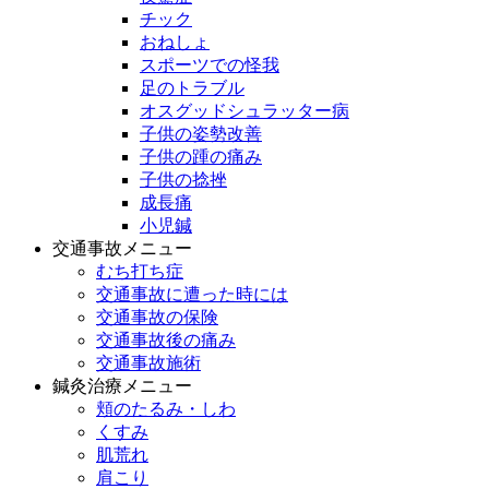
チック
おねしょ
スポーツでの怪我
足のトラブル
オスグッドシュラッター病
子供の姿勢改善
子供の踵の痛み
子供の捻挫
成長痛
小児鍼
交通事故メニュー
むち打ち症
交通事故に遭った時には
交通事故の保険
交通事故後の痛み
交通事故施術
鍼灸治療メニュー
頬のたるみ・しわ
くすみ
肌荒れ
肩こり