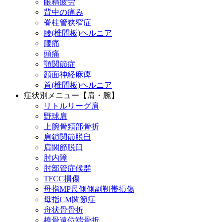
眼精疲労
背中の痛み
脊柱管狭窄症
腰(椎間板)ヘルニア
腰痛
頭痛
顎関節症
顔面神経麻痺
首(椎間板)ヘルニア
症状別メニュー【肩・腕】
リトルリーグ肩
野球肩
上腕骨頚部骨折
肩鎖関節脱臼
肩関節脱臼
肘内障
肘部管症候群
TFCC損傷
母指MP尺側側副靭帯損傷
母指CM関節症
舟状骨骨折
橈骨遠位端骨折