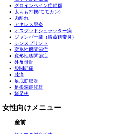
グロインペイン症候群
太もも打撲(モモカン)
肉離れ
アキレス腱炎
オスグッドシュラッター病
ジャンパー膝（膝蓋靭帯炎）
シンスプリント
変形性股関節症
変形性膝関節症
外反母趾
股関節痛
膝痛
足底筋膜炎
足根洞症候群
鵞足炎
女性向けメニュー
産前