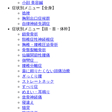
小顔 美容鍼
症状別メニュー【全身】
捻挫
胸郭出口症候群
自律神経失調症
症状別メニュー【頭・首・体幹】
鎖骨骨折
頸椎症性神経根症
胸椎・腰椎圧迫骨折
骨盤裂離骨折
仙腸関節性腰痛
側彎症
腰椎分離症
薬に頼りたくない頭痛治療
ぎっくり腰
ストレートネック
すべり症
めまい・耳鳴り
坐骨神経痛
寝違え
猫背