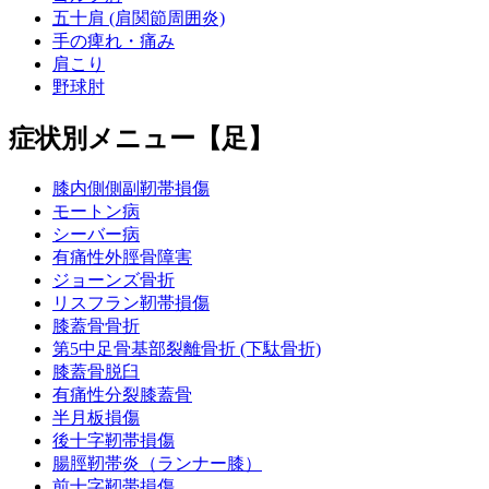
五十肩 (肩関節周囲炎)
手の痺れ・痛み
肩こり
野球肘
症状別メニュー【足】
膝内側側副靭帯損傷
モートン病
シーバー病
有痛性外脛骨障害
ジョーンズ骨折
リスフラン靭帯損傷
膝蓋骨骨折
第5中足骨基部裂離骨折 (下駄骨折)
膝蓋骨脱臼
有痛性分裂膝蓋骨
半月板損傷
後十字靭帯損傷
腸脛靭帯炎（ランナー膝）
前十字靭帯損傷