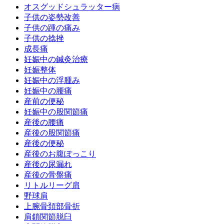
オスグッドシュラッター病
子供の姿勢改善
子供の踵の痛み
子供の捻挫
成長痛
妊娠中の鍼灸治療
妊娠整体
妊娠中の浮腫み
妊娠中の腰痛
産前の便秘
妊娠中の股関節痛
産後の腰痛
産後の股関節痛
産後の便秘
産後のお腹ぽっこり
産後の尿漏れ
産後の骨盤痛
リトルリーグ肩
野球肩
上腕骨頚部骨折
肩鎖関節脱臼