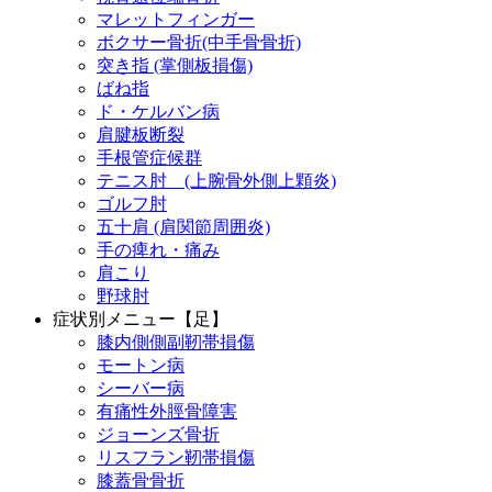
マレットフィンガー
ボクサー骨折(中手骨骨折)
突き指 (掌側板損傷)
ばね指
ド・ケルバン病
肩腱板断裂
手根管症候群
テニス肘 (上腕骨外側上顆炎)
ゴルフ肘
五十肩 (肩関節周囲炎)
手の痺れ・痛み
肩こり
野球肘
症状別メニュー【足】
膝内側側副靭帯損傷
モートン病
シーバー病
有痛性外脛骨障害
ジョーンズ骨折
リスフラン靭帯損傷
膝蓋骨骨折