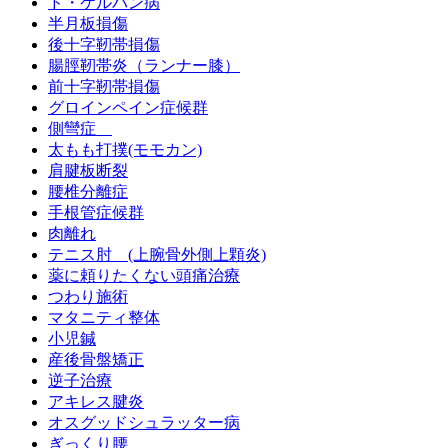
ド・ケルバン病
半月板損傷
後十字靭帯損傷
腸脛靭帯炎（ランナー膝）
前十字靭帯損傷
グロインペイン症候群
側彎症
太もも打撲(モモカン)
肩腱板断裂
腰椎分離症
手根管症候群
肉離れ
テニス肘 (上腕骨外側上顆炎)
薬に頼りたくない頭痛治療
つわり施術
マタニティ整体
小児鍼
産後骨盤矯正
逆子治療
アキレス腱炎
オスグッドシュラッター病
ぎっくり腰