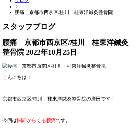
ブログ
>
腰痛 京都市西京区/桂川 桂東洋鍼灸整骨院
アイセラピー
スタッフブログ
ハイボルテージ施術
腰痛 京都市西京区/桂川 桂東洋鍼灸
整骨院
2022年10月25日
肩甲骨はがし
オーガニッククリームマッサージ
こんにちは！
パートナーストレッチメニュー
京都市西京区
/
桂川 桂東洋鍼灸整骨院
の廣田です！
テーピング施術
今回は
関節からくる腰痛
です。
小顔 美容鍼