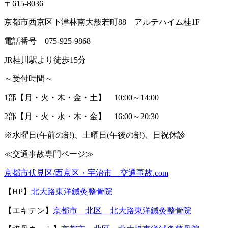
〒
615-8036
京都市西京区下津林南大般若町
88
アルテハイム桂
1F
脊柱管狭窄症
電話番号
075-925-9868
JR
桂川駅より徒歩
15
分
腰(椎間板)ヘルニア
～受付時間～
腰痛
1
部【月・火・木・金・土】
10:00
～
14:00
2
部【月・火・水・木・金】
16:00
～
20:30
頭痛
※
水曜日
(
午前の部
)
、土曜日
(
午後の部
)
、日祝休診
≪
交通事故専門ページ≫
顎関節症
京都市伏見区
/
西京区・宇治市 交通事故
.com
顔面神経麻痺
【
HP
】
北大路東洋鍼灸整骨院
【エキテン】
京都市 北区 北大路東洋鍼灸整骨院
首(椎間板)ヘルニア