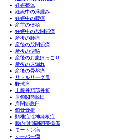
妊娠整体
妊娠中の浮腫み
妊娠中の腰痛
産前の便秘
妊娠中の股関節痛
産後の腰痛
産後の股関節痛
産後の便秘
産後のお腹ぽっこり
産後の尿漏れ
産後の骨盤痛
リトルリーグ肩
野球肩
上腕骨頚部骨折
肩鎖関節脱臼
肩関節脱臼
鎖骨骨折
頸椎症性神経根症
膝内側側副靭帯損傷
モートン病
シーバー病