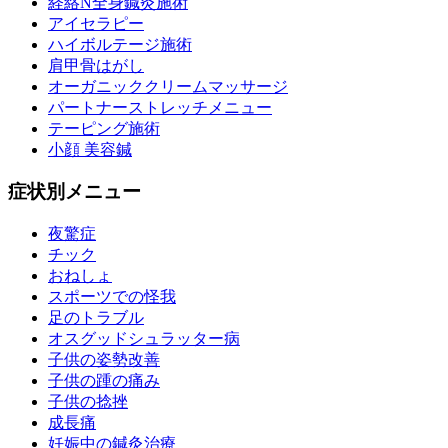
経絡N全身鍼灸施術
アイセラピー
東洋鍼灸整骨院グループで行う検査方法
ハイボルテージ施術
肩甲骨はがし
オーガニッククリームマッサージ
スタッフ紹介
パートナーストレッチメニュー
テーピング施術
小顔 美容鍼
患者様の声
症状別メニュー
よくある質問
夜驚症
チック
おねしょ
採用情報
スポーツでの怪我
足のトラブル
オスグッドシュラッター病
ブログ
子供の姿勢改善
子供の踵の痛み
子供の捻挫
成長痛
妊娠中の鍼灸治療