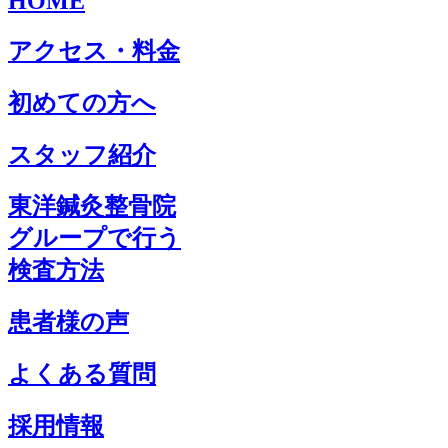
HOME
ボクサー骨折(中手骨骨折)
アクセス・料金
突き指 (掌側板損傷)
初めての方へ
ばね指
スタッフ紹介
ド・ケルバン病
東洋鍼灸整骨院
グループで行う
肩腱板断裂
検査方法
患者様の声
手根管症候群
よくある質問
テニス肘 (上腕骨外側上顆炎)
採用情報