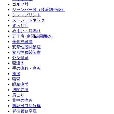
ゴルフ肘
ジャンパー膝（膝蓋靭帯炎）
シンスプリント
ストレートネック
すべり症
めまい・耳鳴り
五十肩 (肩関節周囲炎)
坐骨神経痛
変形性股関節症
変形性膝関節症
外反母趾
寝違え
手の痺れ・痛み
捻挫
猫背
眼精疲労
股関節痛
肩こり
背中の痛み
胸郭出口症候群
脊柱管狭窄症