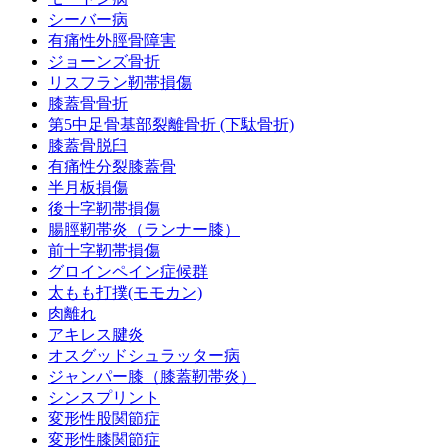
外反母趾
シーバー病
有痛性外脛骨障害
ジョーンズ骨折
股関節痛
リスフラン靭帯損傷
膝蓋骨骨折
第5中足骨基部裂離骨折 (下駄骨折)
膝痛
膝蓋骨脱臼
有痛性分裂膝蓋骨
半月板損傷
足底筋膜炎
後十字靭帯損傷
腸脛靭帯炎（ランナー膝）
前十字靭帯損傷
足根洞症候群
グロインペイン症候群
太もも打撲(モモカン)
肉離れ
鵞足炎
アキレス腱炎
オスグッドシュラッター病
ジャンパー膝（膝蓋靭帯炎）
女性向けメニュー
シンスプリント
変形性股関節症
変形性膝関節症
産前