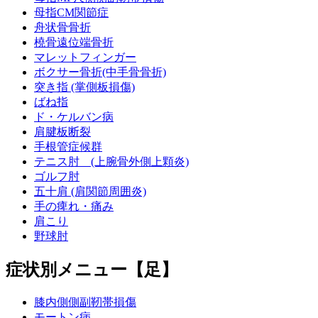
母指CM関節症
肉離れ
舟状骨骨折
橈骨遠位端骨折
マレットフィンガー
アキレス腱炎
ボクサー骨折(中手骨骨折)
突き指 (掌側板損傷)
ばね指
オスグッドシュラッター病
ド・ケルバン病
肩腱板断裂
ジャンパー膝（膝蓋靭帯炎）
手根管症候群
テニス肘 (上腕骨外側上顆炎)
ゴルフ肘
シンスプリント
五十肩 (肩関節周囲炎)
手の痺れ・痛み
肩こり
変形性股関節症
野球肘
症状別メニュー【足】
変形性膝関節症
膝内側側副靭帯損傷
モートン病