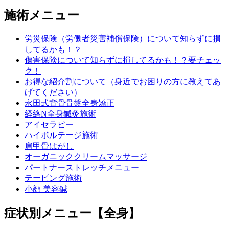
ゴルフ肘
施術メニュー
五十肩 (肩関節周囲炎)
労災保険（労働者災害補償保険）について知らずに損
してるかも！？
傷害保険について知らずに損してるかも！？要チェッ
手の痺れ・痛み
ク！
お得な紹介割について（身近でお困りの方に教えてあ
げてください）
肩こり
永田式背骨骨盤全身矯正
経絡N全身鍼灸施術
アイセラピー
野球肘
ハイボルテージ施術
肩甲骨はがし
オーガニッククリームマッサージ
症状別メニュー【足】
パートナーストレッチメニュー
テーピング施術
小顔 美容鍼
膝内側側副靭帯損傷
症状別メニュー【全身】
モートン病