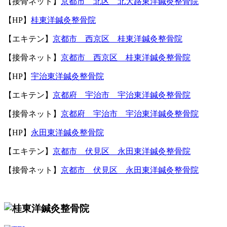
【接骨ネット】
京都市 北区 北大路東洋鍼灸整骨院
【
HP
】
桂東洋鍼灸整骨院
症状別メニュー【肩・腕】
【エキテン】
京都市 西京区 桂東洋鍼灸整骨院
リトルリーグ肩
【接骨ネット】
京都市 西京区 桂東洋鍼灸整骨院
【
HP
】
宇治東洋鍼灸整骨院
野球肩
【エキテン】
京都府 宇治市 宇治東洋鍼灸整骨院
【接骨ネット】
京都府 宇治市 宇治東洋鍼灸整骨院
上腕骨頚部骨折
【
HP
】
永田東洋鍼灸整骨院
肩鎖関節脱臼
【エキテン】
京都市 伏見区 永田東洋鍼灸整骨院
【接骨ネット】
京都市 伏見区 永田東洋鍼灸整骨院
肩関節脱臼
肘内障