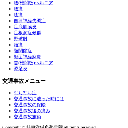
腰(椎間板)ヘルニア
腰痛
膝痛
自律神経失調症
足底筋膜炎
足根洞症候群
野球肘
頭痛
顎関節症
顔面神経麻痺
首(椎間板)ヘルニア
鵞足炎
交通事故メニュー
むち打ち症
交通事故に遭った時には
交通事故の保険
交通事故後の痛み
交通事故施術
Copyright © 桂東洋鍼灸整骨院 all rights reserved.