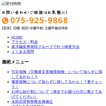
頬のたるみ・しわ
くすみ
HOME
肌荒れ
アクセス・料金
東洋鍼灸整骨院グループで行う検査方法
よくある質問
肩こり
施術メニュー
腰痛
労災保険（労働者災害補償保険）について知らずに損
してるかも！？
傷害保険について知らずに損してるかも！？要チェッ
自律神経失調症
ク！
お得な紹介割について（身近でお困りの方に教えてあ
げてください）
初めての方へ
永田式背骨骨盤全身矯正