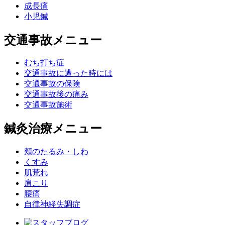
成長痛
産後の尿漏れ
小児鍼
交通事故メニュー
産後の骨盤痛
むち打ち症
交通事故に遭った時には
産後骨盤矯正
交通事故の保険
交通事故後の痛み
交通事故施術
お子様向け
鍼灸治療メニュー
夜驚症
頬のたるみ・しわ
くすみ
チック
肌荒れ
肩こり
腰痛
おねしょ
自律神経失調症