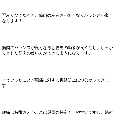
胸椎・腰椎圧迫骨折
歪みがなくなると、筋肉の左右さが無くなりバランスが良く
なります！
骨盤裂離骨折
仙腸関節性腰痛
筋肉のバランスが良くなると筋肉の動きが良くなり、しっか
りとした筋肉の使い方ができるようになります。
側彎症
腰椎分離症
そういったことが腰痛に対する再発防止につながってきま
す。
薬に頼りたくない頭痛治療
ぎっくり腰
腰痛は特徴さえわかれば原因の特定もしやすいですし、施術