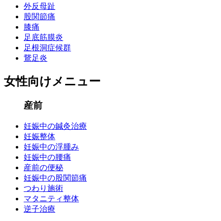
外反母趾
股関節痛
妊娠中の鍼灸治療
膝痛
足底筋膜炎
足根洞症候群
妊娠整体
鵞足炎
女性向けメニュー
妊娠中の浮腫み
産前
妊娠中の腰痛
妊娠中の鍼灸治療
妊娠整体
妊娠中の浮腫み
産前の便秘
妊娠中の腰痛
産前の便秘
妊娠中の股関節痛
妊娠中の股関節痛
つわり施術
マタニティ整体
逆子治療
つわり施術