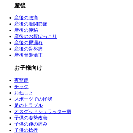
産後
マタニティ整体
産後の腰痛
産後の股関節痛
産後の便秘
逆子治療
産後のお腹ぽっこり
産後の尿漏れ
産後
産後の骨盤痛
産後骨盤矯正
お子様向け
産後の腰痛
夜驚症
産後の股関節痛
チック
おねしょ
スポーツでの怪我
産後の便秘
足のトラブル
オスグッドシュラッター病
子供の姿勢改善
産後のお腹ぽっこり
子供の踵の痛み
子供の捻挫