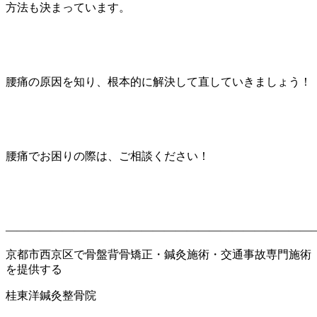
ストレートネック
方法も決まっています。
すべり症
腰痛の原因を知り、根本的に解決して直していきましょう！
めまい・耳鳴り
坐骨神経痛
腰痛でお困りの際は、ご相談ください！
寝違え
猫背
———————————————————————————
京都市西京区で骨盤背骨矯正・鍼灸施術・交通事故専門施術
を提供する
眼精疲労
桂東洋鍼灸整骨院
背中の痛み