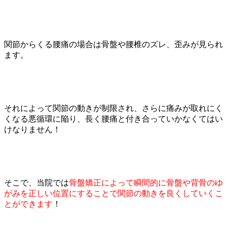
症状別メニュー【全身】
関節からくる腰痛の場合は骨盤や腰椎のズレ、歪みが見られ
捻挫
ます。
胸郭出口症候群
それによって関節の動きが制限され、さらに痛みが取れにく
自律神経失調症
くなる悪循環に陥り、長く腰痛と付き合っていかなくてはい
けなりません！
症状別メニュー【頭・首・体幹】
鎖骨骨折
そこで、当院では
骨盤矯正によって瞬間的に骨盤や背骨のゆ
がみを正しい位置にすることで関節の動きを良くしていくこ
とができます
！
頸椎症性神経根症