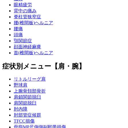
眼精疲労
有痛性分裂膝蓋骨
背中の痛み
脊柱管狭窄症
腰(椎間板)ヘルニア
半月板損傷
腰痛
頭痛
顎関節症
後十字靭帯損傷
顔面神経麻痺
首(椎間板)ヘルニア
腸脛靭帯炎（ランナー膝）
症状別メニュー【肩・腕】
リトルリーグ肩
前十字靭帯損傷
野球肩
上腕骨頚部骨折
肩鎖関節脱臼
グロインペイン症候群
肩関節脱臼
肘内障
肘部管症候群
太もも打撲(モモカン)
TFCC損傷
母指MP尺側側副靭帯損傷