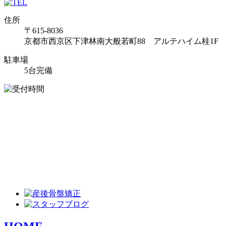
肘部管症候群
住所
〒615-8036
京都市西京区下津林南大般若町88 アルテハイム桂1F
TFCC損傷
駐車場
5台完備
母指MP尺側側副靭帯損傷
母指CM関節症
舟状骨骨折
橈骨遠位端骨折
マレットフィンガー