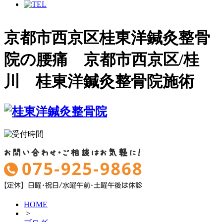
施術メニュー
京都市西京区桂東洋鍼灸整骨
院の腰痛 京都市西京区/桂
労災保険（労働者災害補償保険）について知ら
してるかも！？
川 桂東洋鍼灸整骨院施術
傷害保険について知らずに損してるかも！？要
ク！
お得な紹介割について（身近でお困りの方に教
げてください）
永田式背骨骨盤全身矯正
HOME
>
経絡N全身鍼灸施術