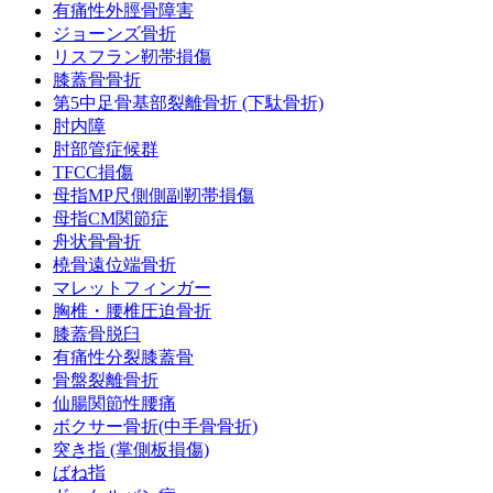
有痛性外脛骨障害
ジョーンズ骨折
リスフラン靭帯損傷
膝蓋骨骨折
第5中足骨基部裂離骨折 (下駄骨折)
肘内障
肘部管症候群
TFCC損傷
母指MP尺側側副靭帯損傷
母指CM関節症
舟状骨骨折
橈骨遠位端骨折
マレットフィンガー
胸椎・腰椎圧迫骨折
膝蓋骨脱臼
有痛性分裂膝蓋骨
骨盤裂離骨折
仙腸関節性腰痛
ボクサー骨折(中手骨骨折)
突き指 (掌側板損傷)
ばね指