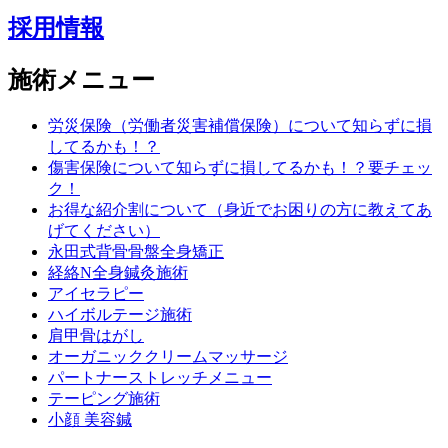
採用情報
施術メニュー
労災保険（労働者災害補償保険）について知らずに損
してるかも！？
傷害保険について知らずに損してるかも！？要チェッ
ク！
お得な紹介割について（身近でお困りの方に教えてあ
げてください）
永田式背骨骨盤全身矯正
経絡N全身鍼灸施術
アイセラピー
ハイボルテージ施術
肩甲骨はがし
オーガニッククリームマッサージ
パートナーストレッチメニュー
テーピング施術
小顔 美容鍼