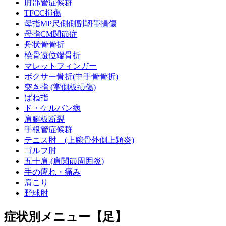
肘部管症候群
TFCC損傷
母指MP尺側側副靭帯損傷
母指CM関節症
舟状骨骨折
橈骨遠位端骨折
マレットフィンガー
ボクサー骨折(中手骨骨折)
突き指 (掌側板損傷)
ばね指
ド・ケルバン病
肩腱板断裂
手根管症候群
テニス肘 (上腕骨外側上顆炎)
ゴルフ肘
五十肩 (肩関節周囲炎)
手の痺れ・痛み
肩こり
野球肘
症状別メニュー【足】