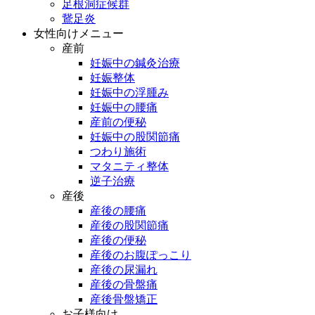
足根洞症候群
鵞足炎
女性向けメニュー
産前
妊娠中の鍼灸治療
妊娠整体
妊娠中の浮腫み
妊娠中の腰痛
産前の便秘
妊娠中の股関節痛
つわり施術
マタニティ整体
逆子治療
産後
産後の腰痛
産後の股関節痛
産後の便秘
産後のお腹ぽっこり
産後の尿漏れ
産後の骨盤痛
産後骨盤矯正
お子様向け