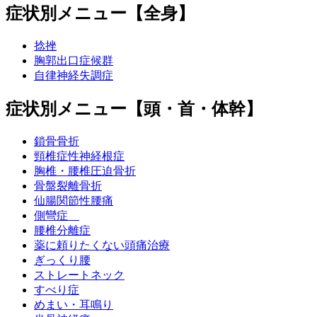
症状別メニュー【全身】
捻挫
胸郭出口症候群
自律神経失調症
症状別メニュー【頭・首・体幹】
鎖骨骨折
頸椎症性神経根症
胸椎・腰椎圧迫骨折
骨盤裂離骨折
仙腸関節性腰痛
側彎症
腰椎分離症
薬に頼りたくない頭痛治療
ぎっくり腰
ストレートネック
すべり症
めまい・耳鳴り