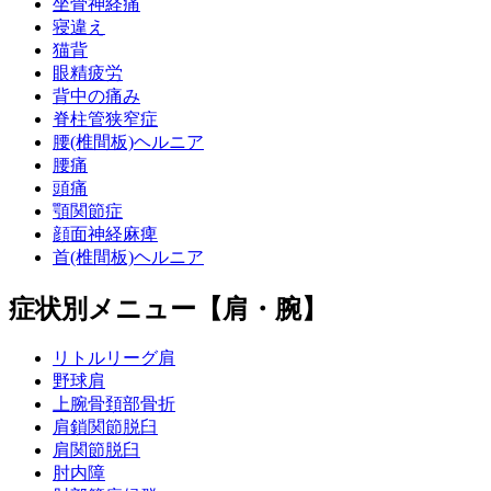
坐骨神経痛
寝違え
猫背
眼精疲労
背中の痛み
脊柱管狭窄症
腰(椎間板)ヘルニア
腰痛
頭痛
顎関節症
顔面神経麻痺
首(椎間板)ヘルニア
症状別メニュー【肩・腕】
リトルリーグ肩
野球肩
上腕骨頚部骨折
肩鎖関節脱臼
肩関節脱臼
肘内障