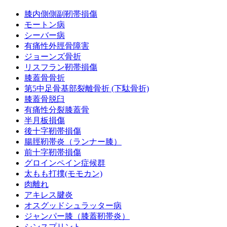
膝内側側副靭帯損傷
モートン病
シーバー病
有痛性外脛骨障害
ジョーンズ骨折
リスフラン靭帯損傷
膝蓋骨骨折
第5中足骨基部裂離骨折 (下駄骨折)
膝蓋骨脱臼
有痛性分裂膝蓋骨
半月板損傷
後十字靭帯損傷
腸脛靭帯炎（ランナー膝）
前十字靭帯損傷
グロインペイン症候群
太もも打撲(モモカン)
肉離れ
アキレス腱炎
オスグッドシュラッター病
ジャンパー膝（膝蓋靭帯炎）
シンスプリント