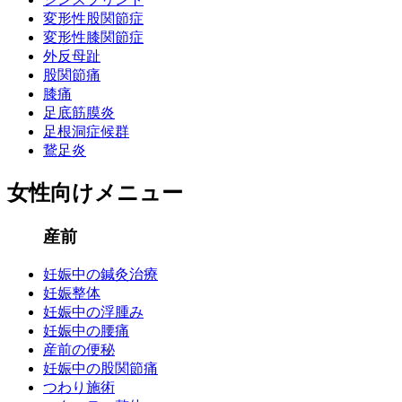
変形性股関節症
変形性膝関節症
外反母趾
股関節痛
膝痛
足底筋膜炎
足根洞症候群
鵞足炎
女性向けメニュー
産前
妊娠中の鍼灸治療
妊娠整体
妊娠中の浮腫み
妊娠中の腰痛
産前の便秘
妊娠中の股関節痛
つわり施術