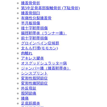
膝蓋骨骨折
第5中足骨基部裂離骨折 (下駄骨折)
膝蓋骨脱臼
有痛性分裂膝蓋骨
半月板損傷
後十字靭帯損傷
腸脛靭帯炎（ランナー膝）
前十字靭帯損傷
グロインペイン症候群
太もも打撲(モモカン)
肉離れ
アキレス腱炎
オスグッドシュラッター病
ジャンパー膝（膝蓋靭帯炎）
シンスプリント
変形性股関節症
変形性膝関節症
外反母趾
股関節痛
膝痛
足底筋膜炎