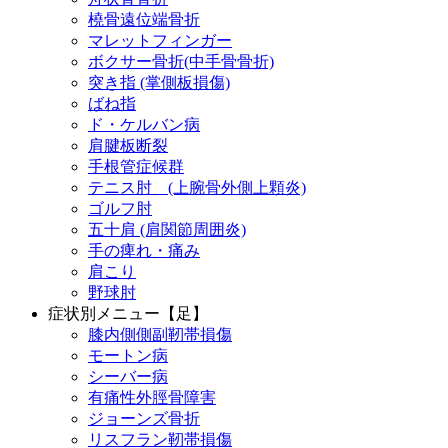
橈骨遠位端骨折
マレットフィンガー
ボクサー骨折(中手骨骨折)
突き指 (掌側板損傷)
ばね指
ド・ケルバン病
肩腱板断裂
手根管症候群
テニス肘 (上腕骨外側上顆炎)
ゴルフ肘
五十肩 (肩関節周囲炎)
手の痺れ・痛み
肩こり
野球肘
症状別メニュー【足】
膝内側側副靭帯損傷
モートン病
シーバー病
有痛性外脛骨障害
ジョーンズ骨折
リスフラン靭帯損傷