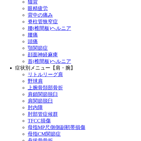
猫背
眼精疲労
背中の痛み
脊柱管狭窄症
腰(椎間板)ヘルニア
腰痛
頭痛
顎関節症
顔面神経麻痺
首(椎間板)ヘルニア
症状別メニュー【肩・腕】
リトルリーグ肩
野球肩
上腕骨頚部骨折
肩鎖関節脱臼
肩関節脱臼
肘内障
肘部管症候群
TFCC損傷
母指MP尺側側副靭帯損傷
母指CM関節症
舟状骨骨折