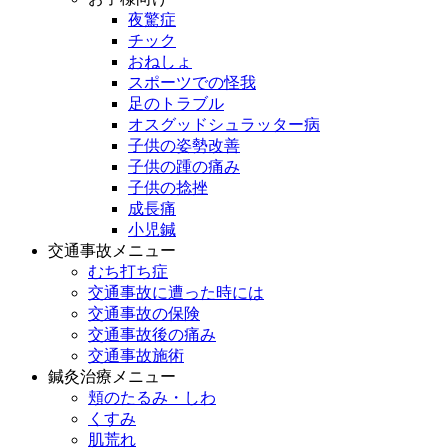
夜驚症
チック
おねしょ
スポーツでの怪我
足のトラブル
オスグッドシュラッター病
子供の姿勢改善
子供の踵の痛み
子供の捻挫
成長痛
小児鍼
交通事故メニュー
むち打ち症
交通事故に遭った時には
交通事故の保険
交通事故後の痛み
交通事故施術
鍼灸治療メニュー
頬のたるみ・しわ
くすみ
肌荒れ