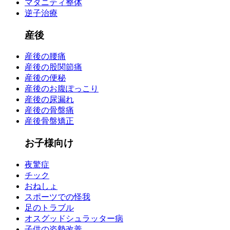
マタニティ整体
逆子治療
産後
産後の腰痛
産後の股関節痛
産後の便秘
産後のお腹ぽっこり
産後の尿漏れ
産後の骨盤痛
産後骨盤矯正
お子様向け
夜驚症
チック
おねしょ
スポーツでの怪我
足のトラブル
オスグッドシュラッター病
子供の姿勢改善