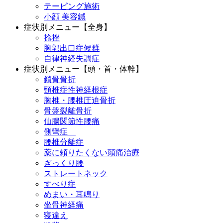
テーピング施術
小顔 美容鍼
症状別メニュー【全身】
捻挫
胸郭出口症候群
自律神経失調症
症状別メニュー【頭・首・体幹】
鎖骨骨折
頸椎症性神経根症
胸椎・腰椎圧迫骨折
骨盤裂離骨折
仙腸関節性腰痛
側彎症
腰椎分離症
薬に頼りたくない頭痛治療
ぎっくり腰
ストレートネック
すべり症
めまい・耳鳴り
坐骨神経痛
寝違え