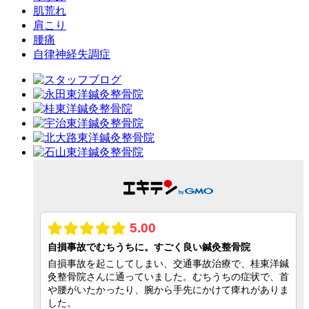
肌荒れ
肩こり
腰痛
自律神経失調症