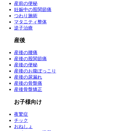
産前の便秘
妊娠中の股関節痛
つわり施術
マタニティ整体
逆子治療
産後
産後の腰痛
産後の股関節痛
産後の便秘
産後のお腹ぽっこり
産後の尿漏れ
産後の骨盤痛
産後骨盤矯正
お子様向け
夜驚症
チック
おねしょ