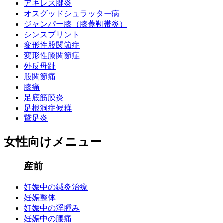
アキレス腱炎
オスグッドシュラッター病
ジャンパー膝（膝蓋靭帯炎）
シンスプリント
変形性股関節症
変形性膝関節症
外反母趾
股関節痛
膝痛
足底筋膜炎
足根洞症候群
鵞足炎
女性向けメニュー
産前
妊娠中の鍼灸治療
妊娠整体
妊娠中の浮腫み
妊娠中の腰痛