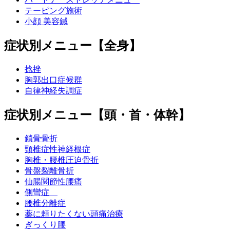
テーピング施術
小顔 美容鍼
症状別メニュー【全身】
捻挫
胸郭出口症候群
自律神経失調症
症状別メニュー【頭・首・体幹】
鎖骨骨折
頸椎症性神経根症
胸椎・腰椎圧迫骨折
骨盤裂離骨折
仙腸関節性腰痛
側彎症
腰椎分離症
薬に頼りたくない頭痛治療
ぎっくり腰