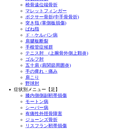
橈骨遠位端骨折
マレットフィンガー
ボクサー骨折(中手骨骨折)
突き指 (掌側板損傷)
ばね指
ド・ケルバン病
肩腱板断裂
手根管症候群
テニス肘 (上腕骨外側上顆炎)
ゴルフ肘
五十肩 (肩関節周囲炎)
手の痺れ・痛み
肩こり
野球肘
症状別メニュー【足】
膝内側側副靭帯損傷
モートン病
シーバー病
有痛性外脛骨障害
ジョーンズ骨折
リスフラン靭帯損傷