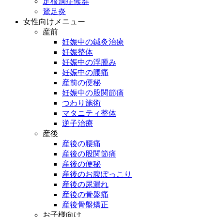
足根洞症候群
鵞足炎
女性向けメニュー
産前
妊娠中の鍼灸治療
妊娠整体
妊娠中の浮腫み
妊娠中の腰痛
産前の便秘
妊娠中の股関節痛
つわり施術
マタニティ整体
逆子治療
産後
産後の腰痛
産後の股関節痛
産後の便秘
産後のお腹ぽっこり
産後の尿漏れ
産後の骨盤痛
産後骨盤矯正
お子様向け