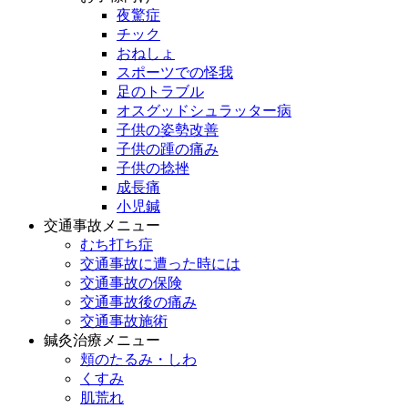
夜驚症
チック
おねしょ
スポーツでの怪我
足のトラブル
オスグッドシュラッター病
子供の姿勢改善
子供の踵の痛み
子供の捻挫
成長痛
小児鍼
交通事故メニュー
むち打ち症
交通事故に遭った時には
交通事故の保険
交通事故後の痛み
交通事故施術
鍼灸治療メニュー
頬のたるみ・しわ
くすみ
肌荒れ