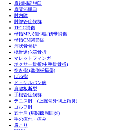
肩鎖関節脱臼
肩関節脱臼
肘内障
肘部管症候群
TFCC損傷
母指MP尺側側副靭帯損傷
母指CM関節症
舟状骨骨折
橈骨遠位端骨折
マレットフィンガー
ボクサー骨折(中手骨骨折)
突き指 (掌側板損傷)
ばね指
ド・ケルバン病
肩腱板断裂
手根管症候群
テニス肘 (上腕骨外側上顆炎)
ゴルフ肘
五十肩 (肩関節周囲炎)
手の痺れ・痛み
肩こり