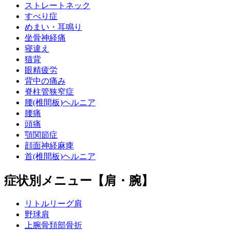
ストレートネック
すべり症
めまい・耳鳴り
坐骨神経痛
寝違え
猫背
眼精疲労
背中の痛み
脊柱管狭窄症
腰(椎間板)ヘルニア
腰痛
頭痛
顎関節症
顔面神経麻痺
首(椎間板)ヘルニア
症状別メニュー【肩・腕】
リトルリーグ肩
野球肩
上腕骨頚部骨折