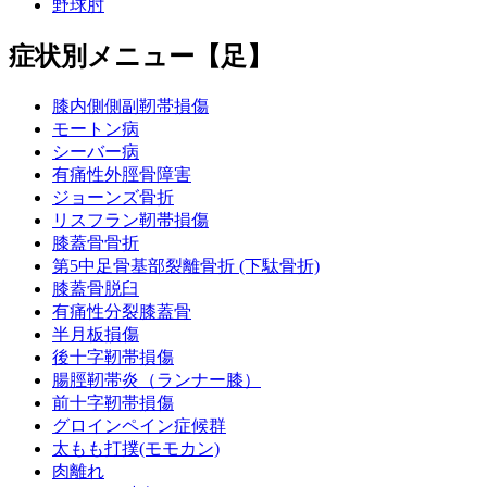
野球肘
症状別メニュー【足】
膝内側側副靭帯損傷
モートン病
シーバー病
有痛性外脛骨障害
ジョーンズ骨折
リスフラン靭帯損傷
膝蓋骨骨折
第5中足骨基部裂離骨折 (下駄骨折)
膝蓋骨脱臼
有痛性分裂膝蓋骨
半月板損傷
後十字靭帯損傷
腸脛靭帯炎（ランナー膝）
前十字靭帯損傷
グロインペイン症候群
太もも打撲(モモカン)
肉離れ