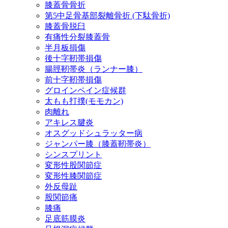
膝蓋骨骨折
第5中足骨基部裂離骨折 (下駄骨折)
膝蓋骨脱臼
有痛性分裂膝蓋骨
半月板損傷
後十字靭帯損傷
腸脛靭帯炎（ランナー膝）
前十字靭帯損傷
グロインペイン症候群
太もも打撲(モモカン)
肉離れ
アキレス腱炎
オスグッドシュラッター病
ジャンパー膝（膝蓋靭帯炎）
シンスプリント
変形性股関節症
変形性膝関節症
外反母趾
股関節痛
膝痛
足底筋膜炎