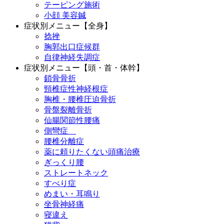
テーピング施術
小顔 美容鍼
症状別メニュー【全身】
捻挫
胸郭出口症候群
自律神経失調症
症状別メニュー【頭・首・体幹】
鎖骨骨折
頸椎症性神経根症
胸椎・腰椎圧迫骨折
骨盤裂離骨折
仙腸関節性腰痛
側彎症
腰椎分離症
薬に頼りたくない頭痛治療
ぎっくり腰
ストレートネック
すべり症
めまい・耳鳴り
坐骨神経痛
寝違え