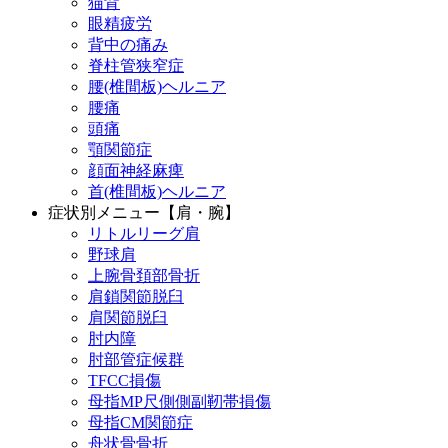
猫背
眼精疲労
背中の痛み
脊柱管狭窄症
腰(椎間板)ヘルニア
腰痛
頭痛
顎関節症
顔面神経麻痺
首(椎間板)ヘルニア
症状別メニュー【肩・腕】
リトルリーグ肩
野球肩
上腕骨頚部骨折
肩鎖関節脱臼
肩関節脱臼
肘内障
肘部管症候群
TFCC損傷
母指MP尺側側副靭帯損傷
母指CM関節症
舟状骨骨折