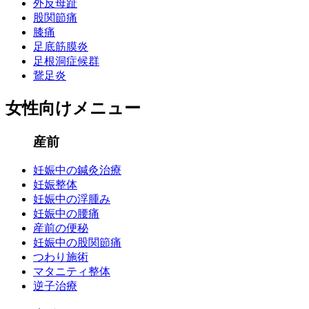
外反母趾
股関節痛
膝痛
足底筋膜炎
足根洞症候群
鵞足炎
女性向けメニュー
産前
妊娠中の鍼灸治療
妊娠整体
妊娠中の浮腫み
妊娠中の腰痛
産前の便秘
妊娠中の股関節痛
つわり施術
マタニティ整体
逆子治療