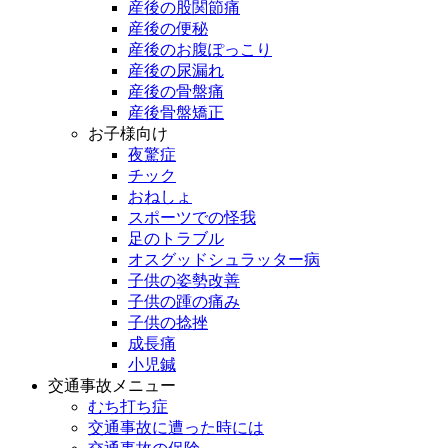
産後の股関節痛
産後の便秘
産後のお腹ぽっこり
産後の尿漏れ
産後の骨盤痛
産後骨盤矯正
お子様向け
夜驚症
チック
おねしょ
スポーツでの怪我
足のトラブル
オスグッドシュラッター病
子供の姿勢改善
子供の踵の痛み
子供の捻挫
成長痛
小児鍼
交通事故メニュー
むち打ち症
交通事故に遭った時には