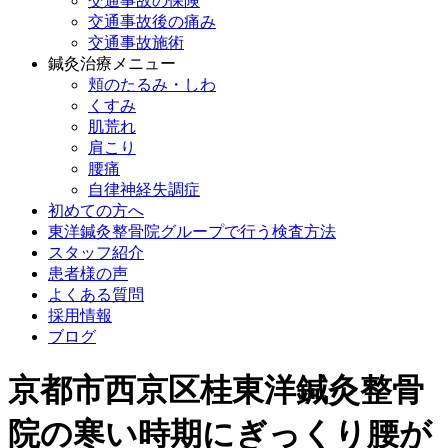
交通事故の保険
交通事故後の痛み
交通事故施術
鍼灸治療メニュー
頬のたるみ・しわ
くすみ
肌荒れ
肩こり
腰痛
自律神経失調症
初めての方へ
東洋鍼灸整骨院グループで行う検査方法
スタッフ紹介
患者様の声
よくある質問
採用情報
ブログ
京都市西京区桂東洋鍼灸整骨
院の寒い時期にぎっくり腰が