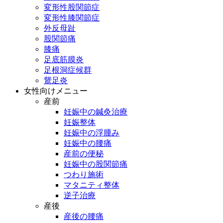
変形性股関節症
変形性膝関節症
外反母趾
股関節痛
膝痛
足底筋膜炎
足根洞症候群
鵞足炎
女性向けメニュー
産前
妊娠中の鍼灸治療
妊娠整体
妊娠中の浮腫み
妊娠中の腰痛
産前の便秘
妊娠中の股関節痛
つわり施術
マタニティ整体
逆子治療
産後
産後の腰痛