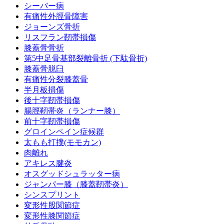
シーバー病
有痛性外脛骨障害
ジョーンズ骨折
リスフラン靭帯損傷
膝蓋骨骨折
第5中足骨基部裂離骨折 (下駄骨折)
膝蓋骨脱臼
有痛性分裂膝蓋骨
半月板損傷
後十字靭帯損傷
腸脛靭帯炎（ランナー膝）
前十字靭帯損傷
グロインペイン症候群
太もも打撲(モモカン)
肉離れ
アキレス腱炎
オスグッドシュラッター病
ジャンパー膝（膝蓋靭帯炎）
シンスプリント
変形性股関節症
変形性膝関節症