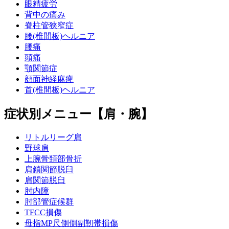
眼精疲労
背中の痛み
脊柱管狭窄症
腰(椎間板)ヘルニア
腰痛
頭痛
顎関節症
顔面神経麻痺
首(椎間板)ヘルニア
症状別メニュー【肩・腕】
リトルリーグ肩
野球肩
上腕骨頚部骨折
肩鎖関節脱臼
肩関節脱臼
肘内障
肘部管症候群
TFCC損傷
母指MP尺側側副靭帯損傷