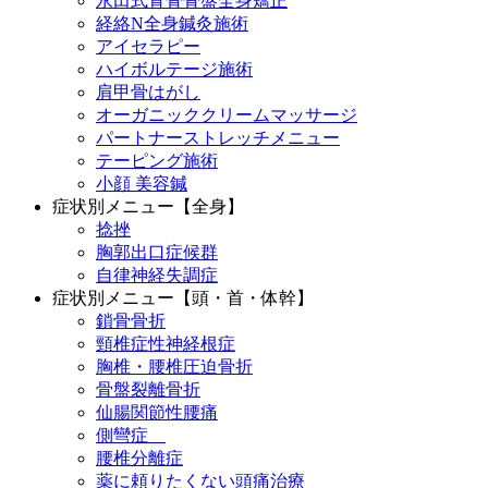
永田式背骨骨盤全身矯正
経絡N全身鍼灸施術
アイセラピー
ハイボルテージ施術
肩甲骨はがし
オーガニッククリームマッサージ
パートナーストレッチメニュー
テーピング施術
小顔 美容鍼
症状別メニュー【全身】
捻挫
胸郭出口症候群
自律神経失調症
症状別メニュー【頭・首・体幹】
鎖骨骨折
頸椎症性神経根症
胸椎・腰椎圧迫骨折
骨盤裂離骨折
仙腸関節性腰痛
側彎症
腰椎分離症
薬に頼りたくない頭痛治療