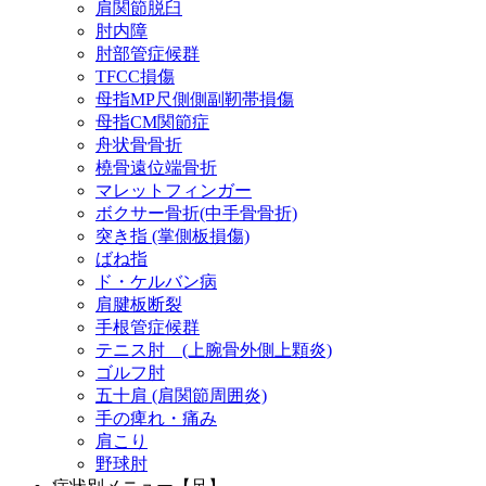
肩関節脱臼
肘内障
肘部管症候群
TFCC損傷
母指MP尺側側副靭帯損傷
母指CM関節症
舟状骨骨折
橈骨遠位端骨折
マレットフィンガー
ボクサー骨折(中手骨骨折)
突き指 (掌側板損傷)
ばね指
ド・ケルバン病
肩腱板断裂
手根管症候群
テニス肘 (上腕骨外側上顆炎)
ゴルフ肘
五十肩 (肩関節周囲炎)
手の痺れ・痛み
肩こり
野球肘