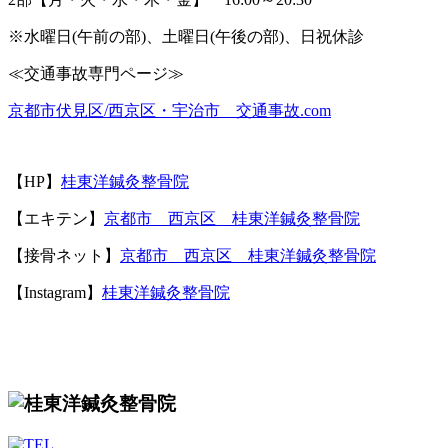
※
水曜日
(
午前の部
)
、土曜日
(
午後の部
)
、日祝休診
≪
交通事故専門ページ≫
京都市伏見区
/
西京区・宇治市 交通事故
.com
【
HP
】
桂東洋鍼灸整骨院
【エキテン】
京都市 西京区 桂東洋鍼灸整骨院
【接骨ネット】
京都市 西京区 桂東洋鍼灸整骨院
【Instagram】
桂東洋鍼灸整骨院