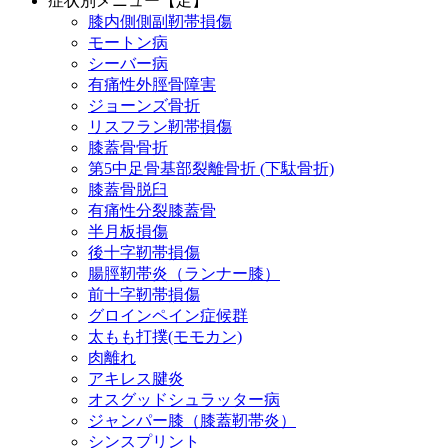
症状別メニュー【足】
膝内側側副靭帯損傷
モートン病
シーバー病
有痛性外脛骨障害
ジョーンズ骨折
リスフラン靭帯損傷
膝蓋骨骨折
第5中足骨基部裂離骨折 (下駄骨折)
膝蓋骨脱臼
有痛性分裂膝蓋骨
半月板損傷
後十字靭帯損傷
腸脛靭帯炎（ランナー膝）
前十字靭帯損傷
グロインペイン症候群
太もも打撲(モモカン)
肉離れ
アキレス腱炎
オスグッドシュラッター病
ジャンパー膝（膝蓋靭帯炎）
シンスプリント