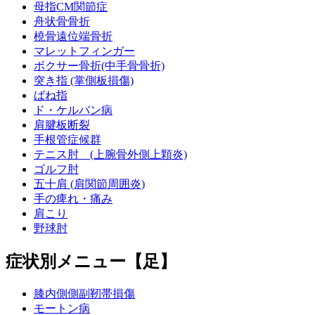
母指CM関節症
舟状骨骨折
橈骨遠位端骨折
マレットフィンガー
ボクサー骨折(中手骨骨折)
突き指 (掌側板損傷)
ばね指
ド・ケルバン病
肩腱板断裂
手根管症候群
テニス肘 (上腕骨外側上顆炎)
ゴルフ肘
五十肩 (肩関節周囲炎)
手の痺れ・痛み
肩こり
野球肘
症状別メニュー【足】
膝内側側副靭帯損傷
モートン病