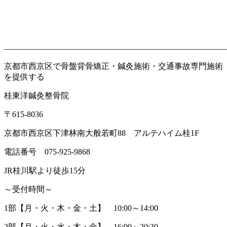
———————————————————————————
京都市西京区で骨盤背骨矯正・鍼灸施術・交通事故専門施術
を提供する
桂東洋鍼灸整骨院
〒
615-8036
京都市西京区下津林南大般若町
88
アルテハイム桂
1F
電話番号
075-925-9868
JR
桂川駅より徒歩
15
分
～受付時間～
1
部【月・火・木・金・土】
10:00
～
14:00
2
部【月・火・水・木・金】
16:00
～
20:30