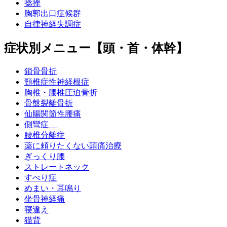
捻挫
胸郭出口症候群
自律神経失調症
症状別メニュー【頭・首・体幹】
鎖骨骨折
頸椎症性神経根症
胸椎・腰椎圧迫骨折
骨盤裂離骨折
仙腸関節性腰痛
側彎症
腰椎分離症
薬に頼りたくない頭痛治療
ぎっくり腰
ストレートネック
すべり症
めまい・耳鳴り
坐骨神経痛
寝違え
猫背