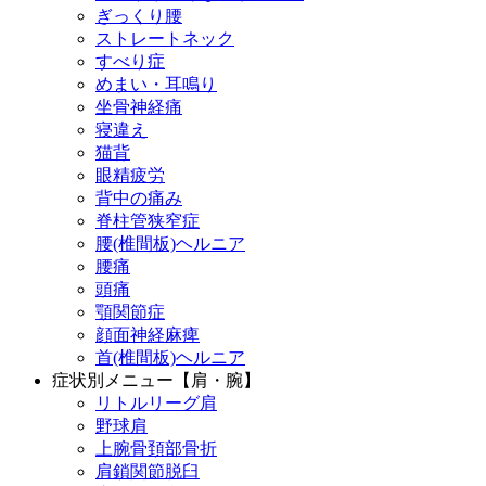
ぎっくり腰
ストレートネック
すべり症
めまい・耳鳴り
坐骨神経痛
寝違え
猫背
眼精疲労
背中の痛み
脊柱管狭窄症
腰(椎間板)ヘルニア
腰痛
頭痛
顎関節症
顔面神経麻痺
首(椎間板)ヘルニア
症状別メニュー【肩・腕】
リトルリーグ肩
野球肩
上腕骨頚部骨折
肩鎖関節脱臼