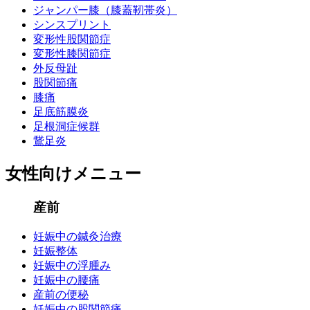
ジャンパー膝（膝蓋靭帯炎）
シンスプリント
変形性股関節症
変形性膝関節症
外反母趾
股関節痛
膝痛
足底筋膜炎
足根洞症候群
鵞足炎
女性向けメニュー
産前
妊娠中の鍼灸治療
妊娠整体
妊娠中の浮腫み
妊娠中の腰痛
産前の便秘
妊娠中の股関節痛