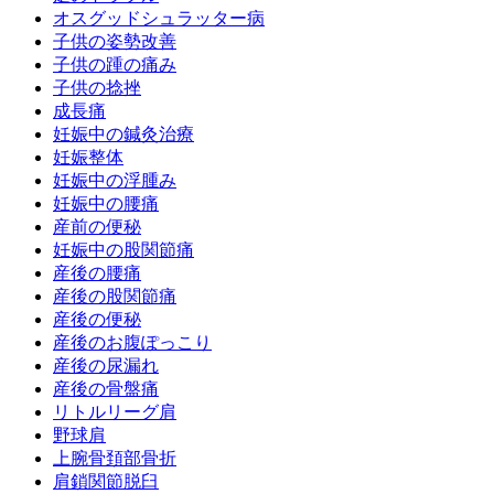
オスグッドシュラッター病
子供の姿勢改善
子供の踵の痛み
子供の捻挫
成長痛
妊娠中の鍼灸治療
妊娠整体
妊娠中の浮腫み
妊娠中の腰痛
産前の便秘
妊娠中の股関節痛
産後の腰痛
産後の股関節痛
産後の便秘
産後のお腹ぽっこり
産後の尿漏れ
産後の骨盤痛
リトルリーグ肩
野球肩
上腕骨頚部骨折
肩鎖関節脱臼