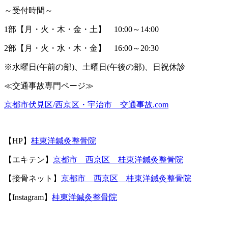
～受付時間～
1
部【月・火・木・金・土】
10:00
～
14:00
2
部【月・火・水・木・金】
16:00
～
20:30
※
水曜日
(
午前の部
)
、土曜日
(
午後の部
)
、日祝休診
≪
交通事故専門ページ≫
京都市伏見区
/
西京区・宇治市 交通事故
.com
【
HP
】
桂東洋鍼灸整骨院
【エキテン】
京都市 西京区 桂東洋鍼灸整骨院
【接骨ネット】
京都市 西京区 桂東洋鍼灸整骨院
【Instagram】
桂東洋鍼灸整骨院