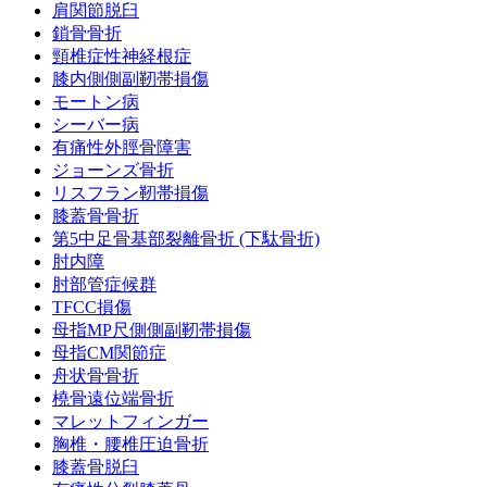
肩関節脱臼
鎖骨骨折
頸椎症性神経根症
膝内側側副靭帯損傷
モートン病
シーバー病
有痛性外脛骨障害
ジョーンズ骨折
リスフラン靭帯損傷
膝蓋骨骨折
第5中足骨基部裂離骨折 (下駄骨折)
肘内障
肘部管症候群
TFCC損傷
母指MP尺側側副靭帯損傷
母指CM関節症
舟状骨骨折
橈骨遠位端骨折
マレットフィンガー
胸椎・腰椎圧迫骨折
膝蓋骨脱臼