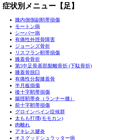
症状別メニュー【足】
膝内側側副靭帯損傷
モートン病
シーバー病
有痛性外脛骨障害
ジョーンズ骨折
リスフラン靭帯損傷
膝蓋骨骨折
第5中足骨基部裂離骨折 (下駄骨折)
膝蓋骨脱臼
有痛性分裂膝蓋骨
半月板損傷
後十字靭帯損傷
腸脛靭帯炎（ランナー膝）
前十字靭帯損傷
グロインペイン症候群
太もも打撲(モモカン)
肉離れ
アキレス腱炎
オスグッドシュラッター病