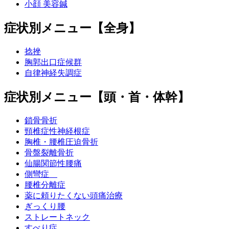
小顔 美容鍼
症状別メニュー【全身】
捻挫
胸郭出口症候群
自律神経失調症
症状別メニュー【頭・首・体幹】
鎖骨骨折
頸椎症性神経根症
胸椎・腰椎圧迫骨折
骨盤裂離骨折
仙腸関節性腰痛
側彎症
腰椎分離症
薬に頼りたくない頭痛治療
ぎっくり腰
ストレートネック
すべり症