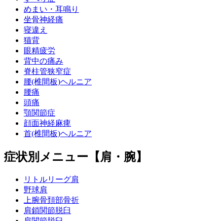
めまい・耳鳴り
坐骨神経痛
寝違え
猫背
眼精疲労
背中の痛み
脊柱管狭窄症
腰(椎間板)ヘルニア
腰痛
頭痛
顎関節症
顔面神経麻痺
首(椎間板)ヘルニア
症状別メニュー【肩・腕】
リトルリーグ肩
野球肩
上腕骨頚部骨折
肩鎖関節脱臼
肩関節脱臼