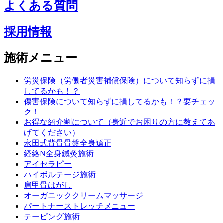
よくある質問
採用情報
施術メニュー
労災保険（労働者災害補償保険）について知らずに損
してるかも！？
傷害保険について知らずに損してるかも！？要チェッ
ク！
お得な紹介割について（身近でお困りの方に教えてあ
げてください）
永田式背骨骨盤全身矯正
経絡N全身鍼灸施術
アイセラピー
ハイボルテージ施術
肩甲骨はがし
オーガニッククリームマッサージ
パートナーストレッチメニュー
テーピング施術