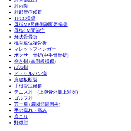
肘内障
肘部管症候群
TFCC損傷
母指MP尺側側副靭帯損傷
母指CM関節症
舟状骨骨折
橈骨遠位端骨折
マレットフィンガー
ボクサー骨折(中手骨骨折)
突き指 (掌側板損傷)
ばね指
ド・ケルバン病
肩腱板断裂
手根管症候群
テニス肘 (上腕骨外側上顆炎)
ゴルフ肘
五十肩 (肩関節周囲炎)
手の痺れ・痛み
肩こり
野球肘