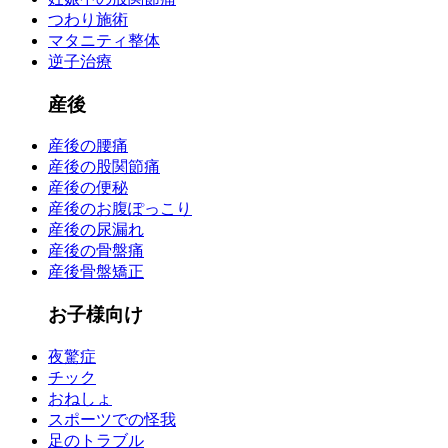
つわり施術
マタニティ整体
逆子治療
産後
産後の腰痛
産後の股関節痛
産後の便秘
産後のお腹ぽっこり
産後の尿漏れ
産後の骨盤痛
産後骨盤矯正
お子様向け
夜驚症
チック
おねしょ
スポーツでの怪我
足のトラブル