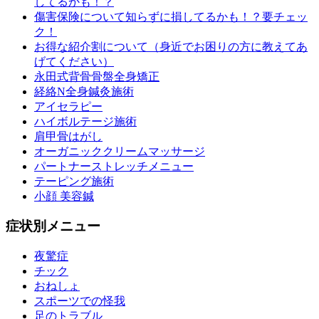
してるかも！？
傷害保険について知らずに損してるかも！？要チェッ
ク！
お得な紹介割について（身近でお困りの方に教えてあ
げてください）
永田式背骨骨盤全身矯正
経絡N全身鍼灸施術
アイセラピー
ハイボルテージ施術
肩甲骨はがし
オーガニッククリームマッサージ
パートナーストレッチメニュー
テーピング施術
小顔 美容鍼
症状別メニュー
夜驚症
チック
おねしょ
スポーツでの怪我
足のトラブル