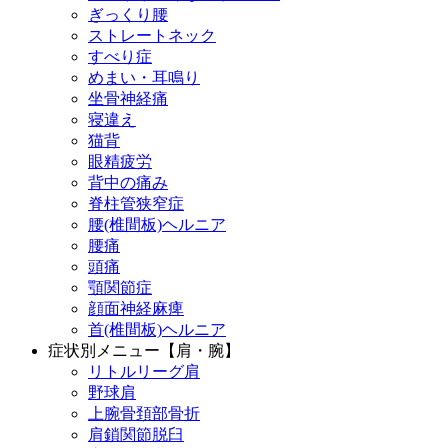
ぎっくり腰
ストレートネック
すべり症
めまい・耳鳴り
坐骨神経痛
寝違え
猫背
眼精疲労
背中の痛み
脊柱管狭窄症
腰(椎間板)ヘルニア
腰痛
頭痛
顎関節症
顔面神経麻痺
首(椎間板)ヘルニア
症状別メニュー【肩・腕】
リトルリーグ肩
野球肩
上腕骨頚部骨折
肩鎖関節脱臼