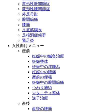
変形性股関節症
変形性膝関節症
外反母趾
股関節痛
膝痛
足底筋膜炎
足根洞症候群
鵞足炎
女性向けメニュー
産前
妊娠中の鍼灸治療
妊娠整体
妊娠中の浮腫み
妊娠中の腰痛
産前の便秘
妊娠中の股関節痛
つわり施術
マタニティ整体
逆子治療
産後
産後の腰痛