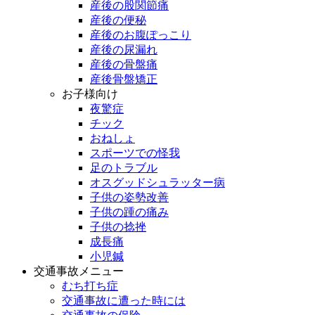
産後の股関節痛
産後の便秘
産後のお腹ぽっこり
産後の尿漏れ
産後の骨盤痛
産後骨盤矯正
お子様向け
夜驚症
チック
おねしょ
スポーツでの怪我
足のトラブル
オスグッドシュラッター病
子供の姿勢改善
子供の踵の痛み
子供の捻挫
成長痛
小児鍼
交通事故メニュー
むち打ち症
交通事故に遭った時には