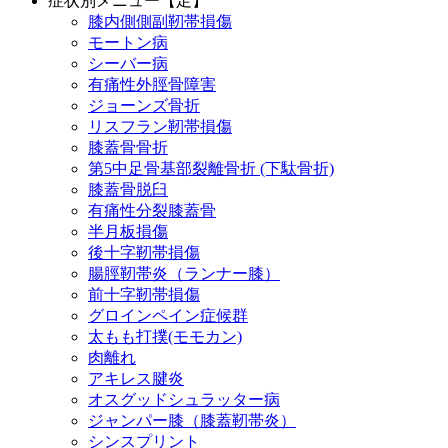
症状別メニュー【足】
膝内側側副靭帯損傷
モートン病
シーバー病
有痛性外脛骨障害
ジョーンズ骨折
リスフラン靭帯損傷
膝蓋骨骨折
第5中足骨基部裂離骨折 (下駄骨折)
膝蓋骨脱臼
有痛性分裂膝蓋骨
半月板損傷
後十字靭帯損傷
腸脛靭帯炎（ランナー膝）
前十字靭帯損傷
グロインペイン症候群
太もも打撲(モモカン)
肉離れ
アキレス腱炎
オスグッドシュラッター病
ジャンパー膝（膝蓋靭帯炎）
シンスプリント