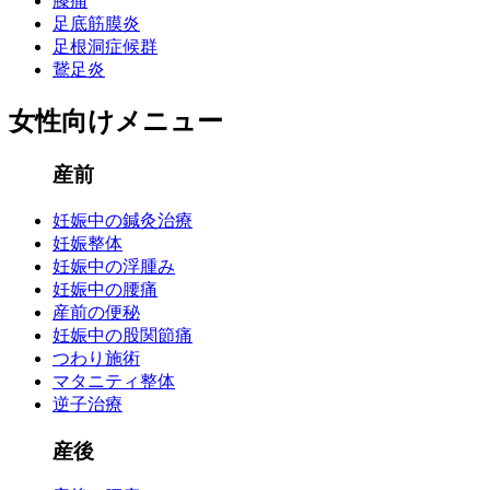
膝痛
足底筋膜炎
足根洞症候群
鵞足炎
女性向けメニュー
産前
妊娠中の鍼灸治療
妊娠整体
妊娠中の浮腫み
妊娠中の腰痛
産前の便秘
妊娠中の股関節痛
つわり施術
マタニティ整体
逆子治療
産後