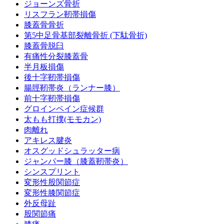
ジョーンズ骨折
リスフラン靭帯損傷
膝蓋骨骨折
第5中足骨基部裂離骨折 (下駄骨折)
膝蓋骨脱臼
有痛性分裂膝蓋骨
半月板損傷
後十字靭帯損傷
腸脛靭帯炎（ランナー膝）
前十字靭帯損傷
グロインペイン症候群
太もも打撲(モモカン)
肉離れ
アキレス腱炎
オスグッドシュラッター病
ジャンパー膝（膝蓋靭帯炎）
シンスプリント
変形性股関節症
変形性膝関節症
外反母趾
股関節痛