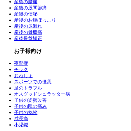
産後の腰痛
産後の股関節痛
産後の便秘
産後のお腹ぽっこり
産後の尿漏れ
産後の骨盤痛
産後骨盤矯正
お子様向け
夜驚症
チック
おねしょ
スポーツでの怪我
足のトラブル
オスグッドシュラッター病
子供の姿勢改善
子供の踵の痛み
子供の捻挫
成長痛
小児鍼