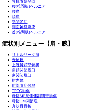
脊柱管狭窄症
腰(椎間板)ヘルニア
腰痛
頭痛
顎関節症
顔面神経麻痺
首(椎間板)ヘルニア
症状別メニュー【肩・腕】
リトルリーグ肩
野球肩
上腕骨頚部骨折
肩鎖関節脱臼
肩関節脱臼
肘内障
肘部管症候群
TFCC損傷
母指MP尺側側副靭帯損傷
母指CM関節症
舟状骨骨折