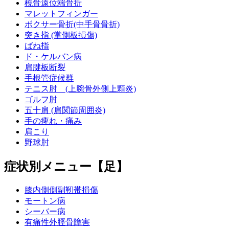
橈骨遠位端骨折
マレットフィンガー
ボクサー骨折(中手骨骨折)
突き指 (掌側板損傷)
ばね指
ド・ケルバン病
肩腱板断裂
手根管症候群
テニス肘 (上腕骨外側上顆炎)
ゴルフ肘
五十肩 (肩関節周囲炎)
手の痺れ・痛み
肩こり
野球肘
症状別メニュー【足】
膝内側側副靭帯損傷
モートン病
シーバー病
有痛性外脛骨障害