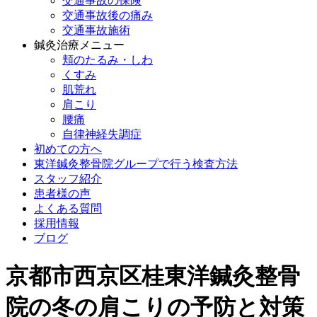
交通事故の保険
交通事故後の痛み
交通事故施術
鍼灸治療メニュー
頬のたるみ・しわ
くすみ
肌荒れ
肩こり
腰痛
自律神経失調症
初めての方へ
東洋鍼灸整骨院グループで行う検査方法
スタッフ紹介
患者様の声
よくある質問
採用情報
ブログ
京都市西京区桂東洋鍼灸整骨
院の冬の肩こりの予防と対策