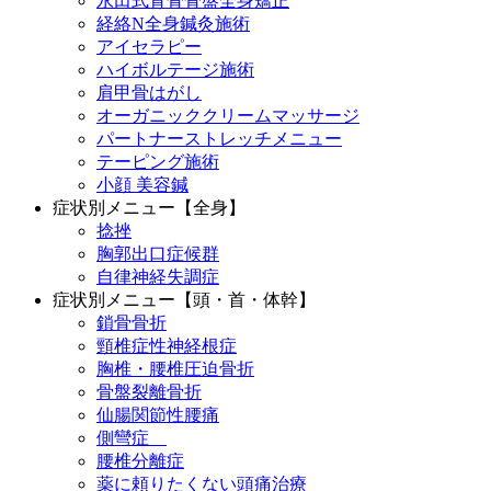
永田式背骨骨盤全身矯正
経絡N全身鍼灸施術
アイセラピー
ハイボルテージ施術
肩甲骨はがし
オーガニッククリームマッサージ
パートナーストレッチメニュー
テーピング施術
小顔 美容鍼
症状別メニュー【全身】
捻挫
胸郭出口症候群
自律神経失調症
症状別メニュー【頭・首・体幹】
鎖骨骨折
頸椎症性神経根症
胸椎・腰椎圧迫骨折
骨盤裂離骨折
仙腸関節性腰痛
側彎症
腰椎分離症
薬に頼りたくない頭痛治療