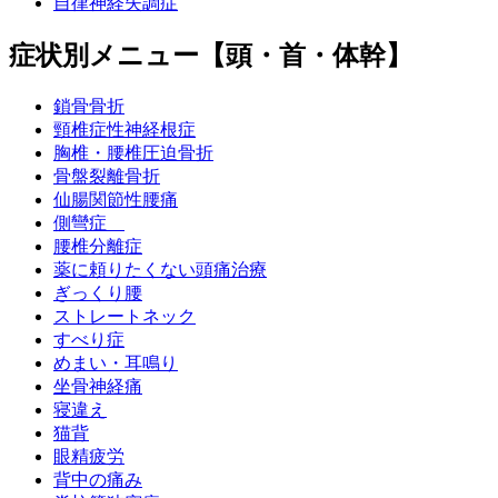
自律神経失調症
症状別メニュー【頭・首・体幹】
鎖骨骨折
頸椎症性神経根症
胸椎・腰椎圧迫骨折
骨盤裂離骨折
仙腸関節性腰痛
側彎症
腰椎分離症
薬に頼りたくない頭痛治療
ぎっくり腰
ストレートネック
すべり症
めまい・耳鳴り
坐骨神経痛
寝違え
猫背
眼精疲労
背中の痛み