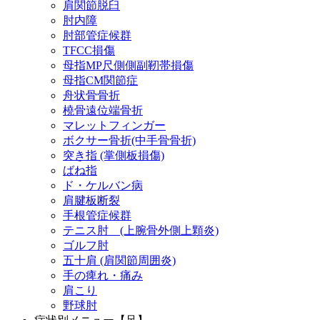
肩関節脱臼
肘内障
肘部管症候群
TFCC損傷
母指MP尺側側副靭帯損傷
母指CM関節症
舟状骨骨折
橈骨遠位端骨折
マレットフィンガー
ボクサー骨折(中手骨骨折)
突き指 (掌側板損傷)
ばね指
ド・ケルバン病
肩腱板断裂
手根管症候群
テニス肘 (上腕骨外側上顆炎)
ゴルフ肘
五十肩 (肩関節周囲炎)
手の痺れ・痛み
肩こり
野球肘