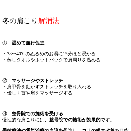
冬の肩こり
解消法
①
温めて血行促進
・38〜40℃のぬるめのお湯に15分ほど浸かる
・蒸しタオルやホットパックで肩周りを温める
②
マッサージやストレッチ
・肩甲骨を動かすストレッチを取り入れる
・優しく首や肩をマッサージする
③
整骨院での施術を受ける
慢性的な肩こりには、
整骨院での施術が効果的
です。
手技療法や電気治療で血流を促進し、コリの根本改善
を目指