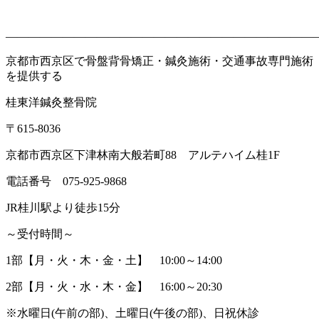
———————————————————————————
京都市西京区で骨盤背骨矯正・鍼灸施術・交通事故専門施術
を提供する
桂東洋鍼灸整骨院
〒
615-8036
京都市西京区下津林南大般若町
88
アルテハイム桂
1F
電話番号
075-925-9868
JR
桂川駅より徒歩
15
分
～受付時間～
1
部【月・火・木・金・土】
10:00
～
14:00
2
部【月・火・水・木・金】
16:00
～
20:30
※
水曜日
(
午前の部
)
、土曜日
(
午後の部
)
、日祝休診