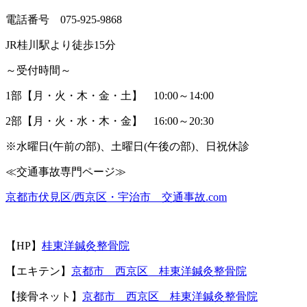
電話番号
075-925-9868
JR
桂川駅より徒歩
15
分
～受付時間～
1
部【月・火・木・金・土】
10:00
～
14:00
2
部【月・火・水・木・金】
16:00
～
20:30
※
水曜日
(
午前の部
)
、土曜日
(
午後の部
)
、日祝休診
≪
交通事故専門ページ≫
京都市伏見区
/
西京区・宇治市 交通事故
.com
【
HP
】
桂東洋鍼灸整骨院
【エキテン】
京都市 西京区 桂東洋鍼灸整骨院
【接骨ネット】
京都市 西京区 桂東洋鍼灸整骨院