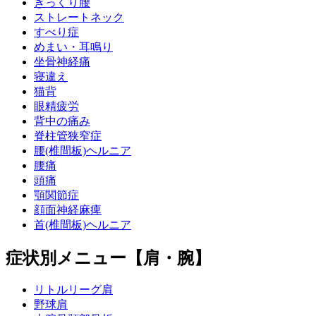
ぎっくり腰
ストレートネック
すべり症
めまい・耳鳴り
坐骨神経痛
寝違え
猫背
眼精疲労
背中の痛み
脊柱管狭窄症
腰(椎間板)ヘルニア
腰痛
頭痛
顎関節症
顔面神経麻痺
首(椎間板)ヘルニア
症状別メニュー【肩・腕】
リトルリーグ肩
野球肩