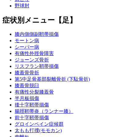
野球肘
症状別メニュー【足】
膝内側側副靭帯損傷
モートン病
シーバー病
有痛性外脛骨障害
ジョーンズ骨折
リスフラン靭帯損傷
膝蓋骨骨折
第5中足骨基部裂離骨折 (下駄骨折)
膝蓋骨脱臼
有痛性分裂膝蓋骨
半月板損傷
後十字靭帯損傷
腸脛靭帯炎（ランナー膝）
前十字靭帯損傷
グロインペイン症候群
太もも打撲(モモカン)
肉離れ