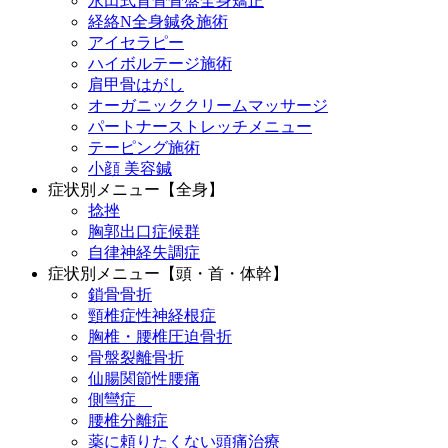
永田式背骨骨盤全身矯正
経絡N全身鍼灸施術
アイセラピー
ハイボルテージ施術
肩甲骨はがし
オーガニッククリームマッサージ
パートナーストレッチメニュー
テーピング施術
小顔 美容鍼
症状別メニュー【全身】
捻挫
胸郭出口症候群
自律神経失調症
症状別メニュー【頭・首・体幹】
鎖骨骨折
頸椎症性神経根症
胸椎・腰椎圧迫骨折
骨盤裂離骨折
仙腸関節性腰痛
側彎症
腰椎分離症
薬に頼りたくない頭痛治療