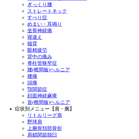
ぎっくり腰
ストレートネック
すべり症
めまい・耳鳴り
坐骨神経痛
寝違え
猫背
眼精疲労
背中の痛み
脊柱管狭窄症
腰(椎間板)ヘルニア
腰痛
頭痛
顎関節症
顔面神経麻痺
首(椎間板)ヘルニア
症状別メニュー【肩・腕】
リトルリーグ肩
野球肩
上腕骨頚部骨折
肩鎖関節脱臼