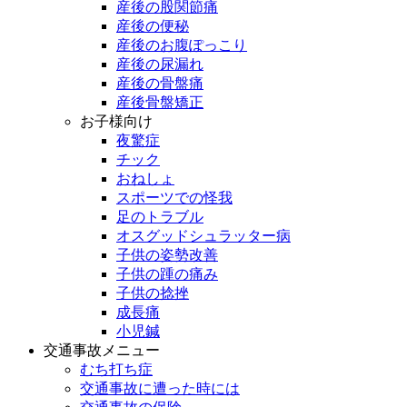
産後の股関節痛
産後の便秘
産後のお腹ぽっこり
産後の尿漏れ
産後の骨盤痛
産後骨盤矯正
お子様向け
夜驚症
チック
おねしょ
スポーツでの怪我
足のトラブル
オスグッドシュラッター病
子供の姿勢改善
子供の踵の痛み
子供の捻挫
成長痛
小児鍼
交通事故メニュー
むち打ち症
交通事故に遭った時には