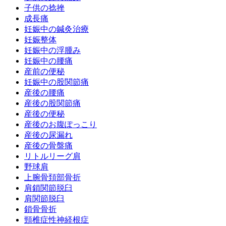
子供の捻挫
成長痛
妊娠中の鍼灸治療
妊娠整体
妊娠中の浮腫み
妊娠中の腰痛
産前の便秘
妊娠中の股関節痛
産後の腰痛
産後の股関節痛
産後の便秘
産後のお腹ぽっこり
産後の尿漏れ
産後の骨盤痛
リトルリーグ肩
野球肩
上腕骨頚部骨折
肩鎖関節脱臼
肩関節脱臼
鎖骨骨折
頸椎症性神経根症