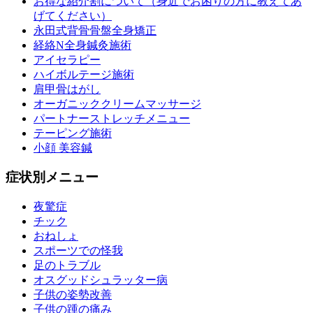
お得な紹介割について（身近でお困りの方に教えてあ
げてください）
永田式背骨骨盤全身矯正
経絡N全身鍼灸施術
アイセラピー
ハイボルテージ施術
肩甲骨はがし
オーガニッククリームマッサージ
パートナーストレッチメニュー
テーピング施術
小顔 美容鍼
症状別メニュー
夜驚症
チック
おねしょ
スポーツでの怪我
足のトラブル
オスグッドシュラッター病
子供の姿勢改善
子供の踵の痛み