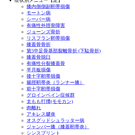
症状別メニュー【足】
膝内側側副靭帯損傷
モートン病
シーバー病
有痛性外脛骨障害
ジョーンズ骨折
リスフラン靭帯損傷
膝蓋骨骨折
第5中足骨基部裂離骨折 (下駄骨折)
膝蓋骨脱臼
有痛性分裂膝蓋骨
半月板損傷
後十字靭帯損傷
腸脛靭帯炎（ランナー膝）
前十字靭帯損傷
グロインペイン症候群
太もも打撲(モモカン)
肉離れ
アキレス腱炎
オスグッドシュラッター病
ジャンパー膝（膝蓋靭帯炎）
シンスプリント