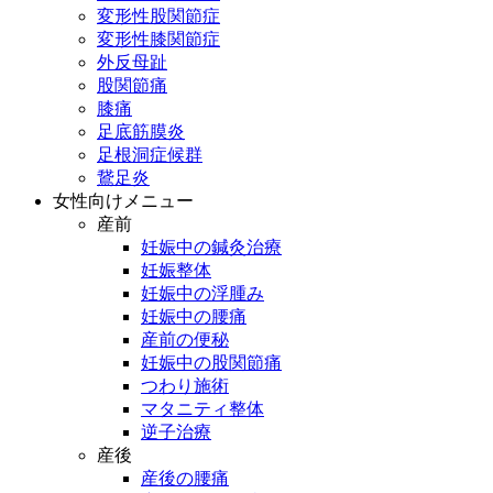
変形性股関節症
変形性膝関節症
外反母趾
股関節痛
膝痛
足底筋膜炎
足根洞症候群
鵞足炎
女性向けメニュー
産前
妊娠中の鍼灸治療
妊娠整体
妊娠中の浮腫み
妊娠中の腰痛
産前の便秘
妊娠中の股関節痛
つわり施術
マタニティ整体
逆子治療
産後
産後の腰痛