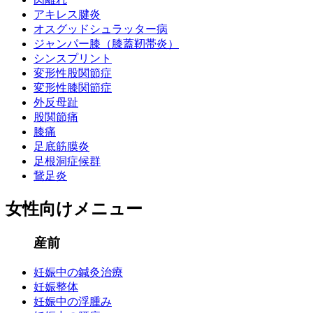
アキレス腱炎
オスグッドシュラッター病
ジャンパー膝（膝蓋靭帯炎）
シンスプリント
変形性股関節症
変形性膝関節症
外反母趾
股関節痛
膝痛
足底筋膜炎
足根洞症候群
鵞足炎
女性向けメニュー
産前
妊娠中の鍼灸治療
妊娠整体
妊娠中の浮腫み