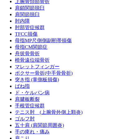
上腕骨頚部骨折
肩鎖関節脱臼
肩関節脱臼
肘内障
肘部管症候群
TFCC損傷
母指MP尺側側副靭帯損傷
母指CM関節症
舟状骨骨折
橈骨遠位端骨折
マレットフィンガー
ボクサー骨折(中手骨骨折)
突き指 (掌側板損傷)
ばね指
ド・ケルバン病
肩腱板断裂
手根管症候群
テニス肘 (上腕骨外側上顆炎)
ゴルフ肘
五十肩 (肩関節周囲炎)
手の痺れ・痛み
肩こり