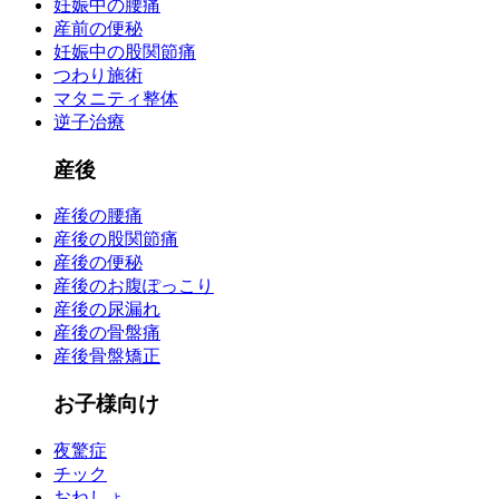
妊娠中の腰痛
産前の便秘
妊娠中の股関節痛
つわり施術
マタニティ整体
逆子治療
産後
産後の腰痛
産後の股関節痛
産後の便秘
産後のお腹ぽっこり
産後の尿漏れ
産後の骨盤痛
産後骨盤矯正
お子様向け
夜驚症
チック
おねしょ