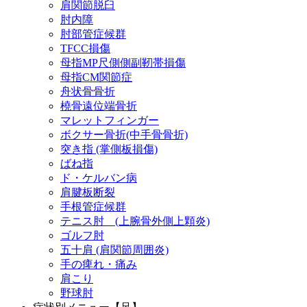
肩関節脱臼
肘内障
肘部管症候群
TFCC損傷
母指MP尺側側副靭帯損傷
母指CM関節症
舟状骨骨折
橈骨遠位端骨折
マレットフィンガー
ボクサー骨折(中手骨骨折)
突き指 (掌側板損傷)
ばね指
ド・ケルバン病
肩腱板断裂
手根管症候群
テニス肘 (上腕骨外側上顆炎)
ゴルフ肘
五十肩 (肩関節周囲炎)
手の痺れ・痛み
肩こり
野球肘