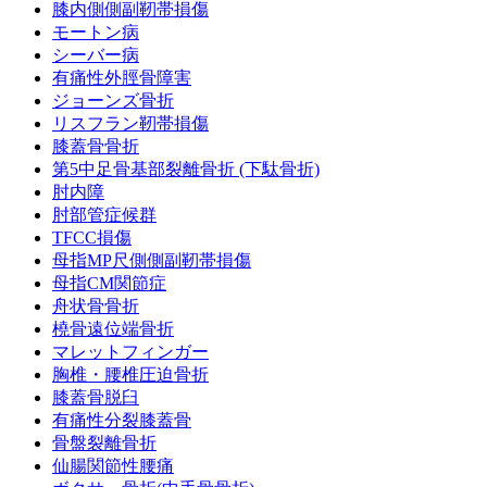
膝内側側副靭帯損傷
モートン病
シーバー病
有痛性外脛骨障害
ジョーンズ骨折
リスフラン靭帯損傷
膝蓋骨骨折
第5中足骨基部裂離骨折 (下駄骨折)
肘内障
肘部管症候群
TFCC損傷
母指MP尺側側副靭帯損傷
母指CM関節症
舟状骨骨折
橈骨遠位端骨折
マレットフィンガー
胸椎・腰椎圧迫骨折
膝蓋骨脱臼
有痛性分裂膝蓋骨
骨盤裂離骨折
仙腸関節性腰痛