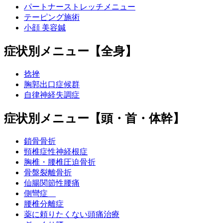
パートナーストレッチメニュー
テーピング施術
小顔 美容鍼
症状別メニュー【全身】
捻挫
胸郭出口症候群
自律神経失調症
症状別メニュー【頭・首・体幹】
鎖骨骨折
頸椎症性神経根症
胸椎・腰椎圧迫骨折
骨盤裂離骨折
仙腸関節性腰痛
側彎症
腰椎分離症
薬に頼りたくない頭痛治療