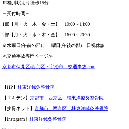
JR
桂川駅より徒歩
15
分
～受付時間～
1
部【月・火・木・金・土】
10:00
～
14:00
2
部【月・火・水・木・金】
16:00
～
20:30
※
水曜日
(
午前の部
)
、土曜日
(
午後の部
)
、日祝休診
≪
交通事故専門ページ≫
京都市伏見区
/
西京区・宇治市 交通事故
.com
【
HP
】
桂東洋鍼灸整骨院
【エキテン】
京都市 西京区 桂東洋鍼灸整骨院
【接骨ネット】
京都市 西京区 桂東洋鍼灸整骨院
【Instagram】
桂東洋鍼灸整骨院