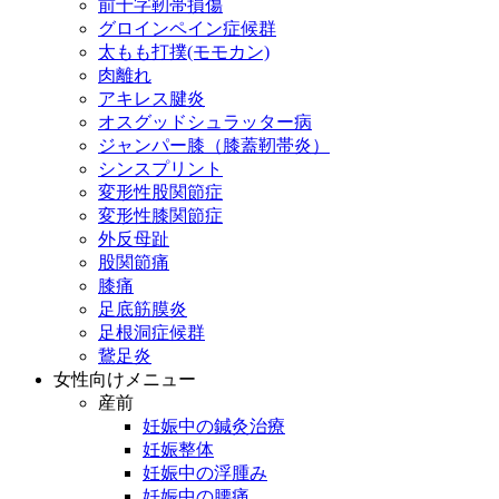
前十字靭帯損傷
グロインペイン症候群
太もも打撲(モモカン)
肉離れ
アキレス腱炎
オスグッドシュラッター病
ジャンパー膝（膝蓋靭帯炎）
シンスプリント
変形性股関節症
変形性膝関節症
外反母趾
股関節痛
膝痛
足底筋膜炎
足根洞症候群
鵞足炎
女性向けメニュー
産前
妊娠中の鍼灸治療
妊娠整体
妊娠中の浮腫み
妊娠中の腰痛