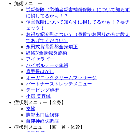
施術メニュー
労災保険（労働者災害補償保険）について知らず
に損してるかも！？
傷害保険について知らずに損してるかも！？要チ
ェック！
お得な紹介割について（身近でお困りの方に教え
てあげてください）
永田式背骨骨盤全身矯正
経絡N全身鍼灸施術
アイセラピー
ハイボルテージ施術
肩甲骨はがし
オーガニッククリームマッサージ
パートナーストレッチメニュー
テーピング施術
小顔 美容鍼
症状別メニュー【全身】
捻挫
胸郭出口症候群
自律神経失調症
症状別メニュー【頭・首・体幹】