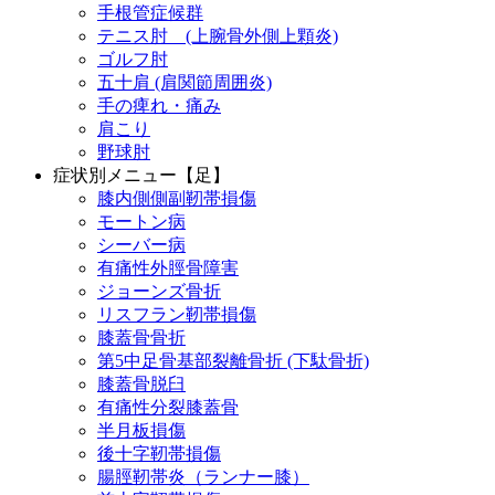
手根管症候群
テニス肘 (上腕骨外側上顆炎)
ゴルフ肘
五十肩 (肩関節周囲炎)
手の痺れ・痛み
肩こり
野球肘
症状別メニュー【足】
膝内側側副靭帯損傷
モートン病
シーバー病
有痛性外脛骨障害
ジョーンズ骨折
リスフラン靭帯損傷
膝蓋骨骨折
第5中足骨基部裂離骨折 (下駄骨折)
膝蓋骨脱臼
有痛性分裂膝蓋骨
半月板損傷
後十字靭帯損傷
腸脛靭帯炎（ランナー膝）