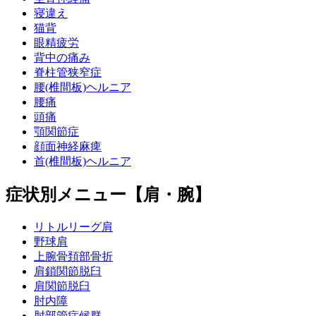
寝違え
猫背
眼精疲労
背中の痛み
脊柱管狭窄症
腰(椎間板)ヘルニア
腰痛
頭痛
顎関節症
顔面神経麻痺
首(椎間板)ヘルニア
症状別メニュー【肩・腕】
リトルリーグ肩
野球肩
上腕骨頚部骨折
肩鎖関節脱臼
肩関節脱臼
肘内障
肘部管症候群