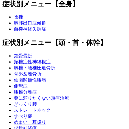
症状別メニュー【全身】
捻挫
胸郭出口症候群
自律神経失調症
症状別メニュー【頭・首・体幹】
鎖骨骨折
頸椎症性神経根症
胸椎・腰椎圧迫骨折
骨盤裂離骨折
仙腸関節性腰痛
側彎症
腰椎分離症
薬に頼りたくない頭痛治療
ぎっくり腰
ストレートネック
すべり症
めまい・耳鳴り
坐骨神経痛