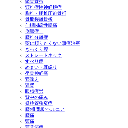
鎖骨骨折
頸椎症性神経根症
胸椎・腰椎圧迫骨折
骨盤裂離骨折
仙腸関節性腰痛
側彎症
腰椎分離症
薬に頼りたくない頭痛治療
ぎっくり腰
ストレートネック
すべり症
めまい・耳鳴り
坐骨神経痛
寝違え
猫背
眼精疲労
背中の痛み
脊柱管狭窄症
腰(椎間板)ヘルニア
腰痛
頭痛
顎関節症