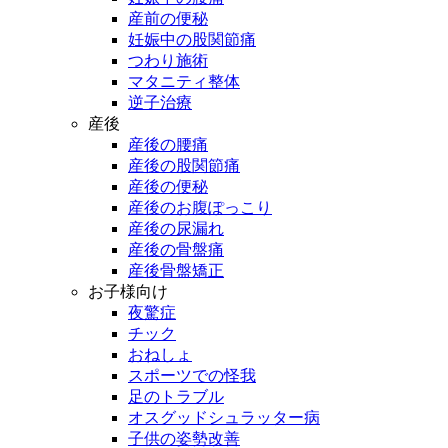
産前の便秘
妊娠中の股関節痛
つわり施術
マタニティ整体
逆子治療
産後
産後の腰痛
産後の股関節痛
産後の便秘
産後のお腹ぽっこり
産後の尿漏れ
産後の骨盤痛
産後骨盤矯正
お子様向け
夜驚症
チック
おねしょ
スポーツでの怪我
足のトラブル
オスグッドシュラッター病
子供の姿勢改善