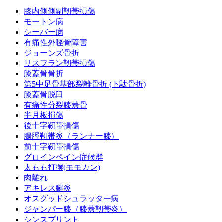
膝内側側副靭帯損傷
モートン病
シーバー病
有痛性外脛骨障害
ジョーンズ骨折
リスフラン靭帯損傷
膝蓋骨骨折
第5中足骨基部裂離骨折 (下駄骨折)
膝蓋骨脱臼
有痛性分裂膝蓋骨
半月板損傷
後十字靭帯損傷
腸脛靭帯炎（ランナー膝）
前十字靭帯損傷
グロインペイン症候群
太もも打撲(モモカン)
肉離れ
アキレス腱炎
オスグッドシュラッター病
ジャンパー膝（膝蓋靭帯炎）
シンスプリント