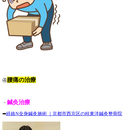
腰痛の治療
④
鍼灸治療
・
➡
経絡N全身鍼灸施術 ｜京都市西京区の桂東洋鍼灸整骨院