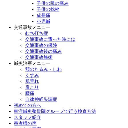
子供の踵の痛み
子供の捻挫
成長痛
小児鍼
交通事故メニュー
むち打ち症
交通事故に遭った時には
交通事故の保険
交通事故後の痛み
交通事故施術
鍼灸治療メニュー
頬のたるみ・しわ
くすみ
肌荒れ
肩こり
腰痛
自律神経失調症
初めての方へ
東洋鍼灸整骨院グループで行う検査方法
スタッフ紹介
患者様の声