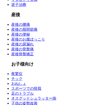
逆子治療
産後
産後の腰痛
産後の股関節痛
産後の便秘
産後のお腹ぽっこり
産後の尿漏れ
産後の骨盤痛
産後骨盤矯正
お子様向け
夜驚症
チック
おねしょ
スポーツでの怪我
足のトラブル
オスグッドシュラッター病
子供の姿勢改善