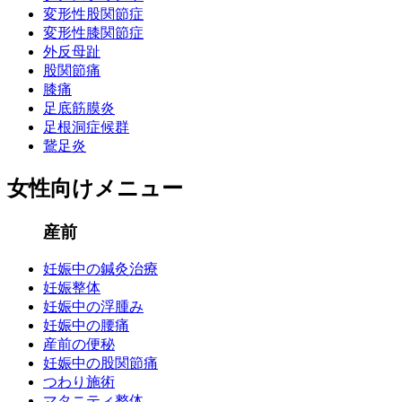
変形性股関節症
変形性膝関節症
外反母趾
股関節痛
膝痛
足底筋膜炎
足根洞症候群
鵞足炎
女性向けメニュー
産前
妊娠中の鍼灸治療
妊娠整体
妊娠中の浮腫み
妊娠中の腰痛
産前の便秘
妊娠中の股関節痛
つわり施術
マタニティ整体