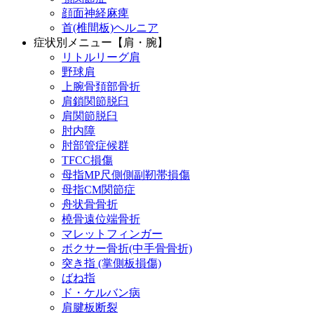
顔面神経麻痺
首(椎間板)ヘルニア
症状別メニュー【肩・腕】
リトルリーグ肩
野球肩
上腕骨頚部骨折
肩鎖関節脱臼
肩関節脱臼
肘内障
肘部管症候群
TFCC損傷
母指MP尺側側副靭帯損傷
母指CM関節症
舟状骨骨折
橈骨遠位端骨折
マレットフィンガー
ボクサー骨折(中手骨骨折)
突き指 (掌側板損傷)
ばね指
ド・ケルバン病
肩腱板断裂