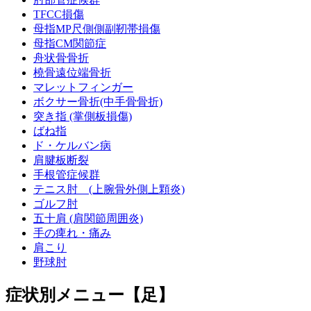
TFCC損傷
母指MP尺側側副靭帯損傷
母指CM関節症
舟状骨骨折
橈骨遠位端骨折
マレットフィンガー
ボクサー骨折(中手骨骨折)
突き指 (掌側板損傷)
ばね指
ド・ケルバン病
肩腱板断裂
手根管症候群
テニス肘 (上腕骨外側上顆炎)
ゴルフ肘
五十肩 (肩関節周囲炎)
手の痺れ・痛み
肩こり
野球肘
症状別メニュー【足】