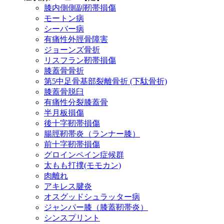
膝内側側副靭帯損傷
モートン病
シーバー病
有痛性外脛骨障害
ジョーンズ骨折
リスフラン靭帯損傷
膝蓋骨骨折
第5中足骨基部裂離骨折 (下駄骨折)
膝蓋骨脱臼
有痛性分裂膝蓋骨
半月板損傷
後十字靭帯損傷
腸脛靭帯炎（ランナー膝）
前十字靭帯損傷
グロインペイン症候群
太もも打撲(モモカン)
肉離れ
アキレス腱炎
オスグッドシュラッター病
ジャンパー膝（膝蓋靭帯炎）
シンスプリント