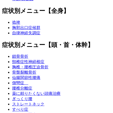
症状別メニュー【全身】
捻挫
胸郭出口症候群
自律神経失調症
症状別メニュー【頭・首・体幹】
鎖骨骨折
頸椎症性神経根症
胸椎・腰椎圧迫骨折
骨盤裂離骨折
仙腸関節性腰痛
側彎症
腰椎分離症
薬に頼りたくない頭痛治療
ぎっくり腰
ストレートネック
すべり症