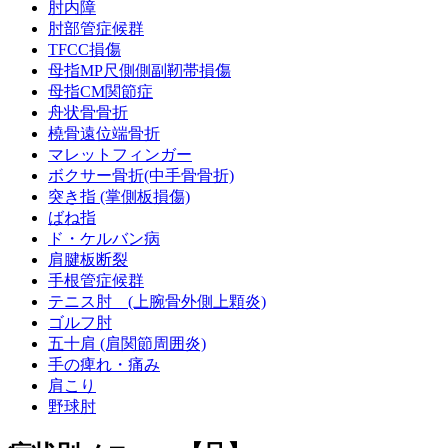
肘内障
肘部管症候群
TFCC損傷
母指MP尺側側副靭帯損傷
母指CM関節症
舟状骨骨折
橈骨遠位端骨折
マレットフィンガー
ボクサー骨折(中手骨骨折)
突き指 (掌側板損傷)
ばね指
ド・ケルバン病
肩腱板断裂
手根管症候群
テニス肘 (上腕骨外側上顆炎)
ゴルフ肘
五十肩 (肩関節周囲炎)
手の痺れ・痛み
肩こり
野球肘