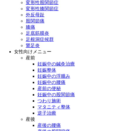
変形性股関節症
変形性膝関節症
外反母趾
股関節痛
膝痛
足底筋膜炎
足根洞症候群
鵞足炎
女性向けメニュー
産前
妊娠中の鍼灸治療
妊娠整体
妊娠中の浮腫み
妊娠中の腰痛
産前の便秘
妊娠中の股関節痛
つわり施術
マタニティ整体
逆子治療
産後
産後の腰痛