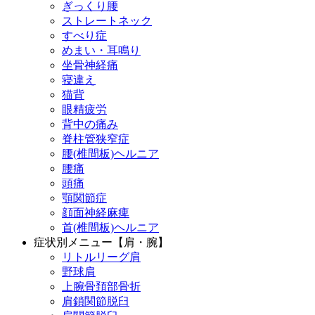
ぎっくり腰
ストレートネック
すべり症
めまい・耳鳴り
坐骨神経痛
寝違え
猫背
眼精疲労
背中の痛み
脊柱管狭窄症
腰(椎間板)ヘルニア
腰痛
頭痛
顎関節症
顔面神経麻痺
首(椎間板)ヘルニア
症状別メニュー【肩・腕】
リトルリーグ肩
野球肩
上腕骨頚部骨折
肩鎖関節脱臼