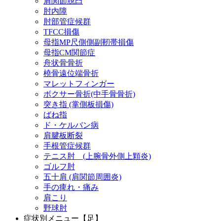
肩関節脱臼
肘内障
肘部管症候群
TFCC損傷
母指MP尺側側副靭帯損傷
母指CM関節症
舟状骨骨折
橈骨遠位端骨折
マレットフィンガー
ボクサー骨折(中手骨骨折)
突き指 (掌側板損傷)
ばね指
ド・ケルバン病
肩腱板断裂
手根管症候群
テニス肘 (上腕骨外側上顆炎)
ゴルフ肘
五十肩 (肩関節周囲炎)
手の痺れ・痛み
肩こり
野球肘
症状別メニュー【足】