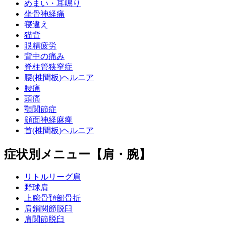
めまい・耳鳴り
坐骨神経痛
寝違え
猫背
眼精疲労
背中の痛み
脊柱管狭窄症
腰(椎間板)ヘルニア
腰痛
頭痛
顎関節症
顔面神経麻痺
首(椎間板)ヘルニア
症状別メニュー【肩・腕】
リトルリーグ肩
野球肩
上腕骨頚部骨折
肩鎖関節脱臼
肩関節脱臼