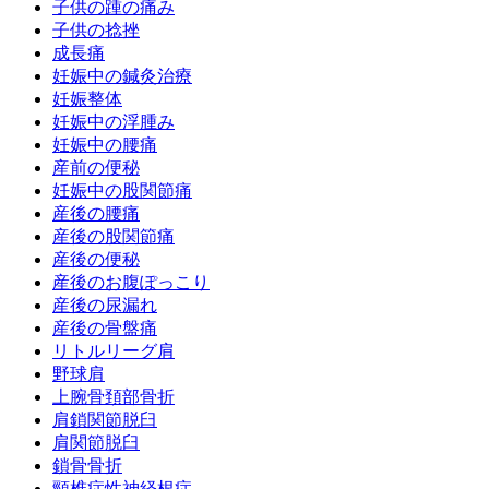
子供の踵の痛み
子供の捻挫
成長痛
妊娠中の鍼灸治療
妊娠整体
妊娠中の浮腫み
妊娠中の腰痛
産前の便秘
妊娠中の股関節痛
産後の腰痛
産後の股関節痛
産後の便秘
産後のお腹ぽっこり
産後の尿漏れ
産後の骨盤痛
リトルリーグ肩
野球肩
上腕骨頚部骨折
肩鎖関節脱臼
肩関節脱臼
鎖骨骨折
頸椎症性神経根症