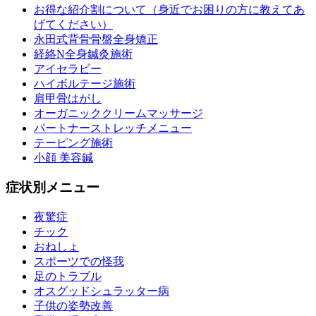
お得な紹介割について（身近でお困りの方に教えてあ
げてください）
永田式背骨骨盤全身矯正
経絡N全身鍼灸施術
アイセラピー
ハイボルテージ施術
肩甲骨はがし
オーガニッククリームマッサージ
パートナーストレッチメニュー
テーピング施術
小顔 美容鍼
症状別メニュー
夜驚症
チック
おねしょ
スポーツでの怪我
足のトラブル
オスグッドシュラッター病
子供の姿勢改善