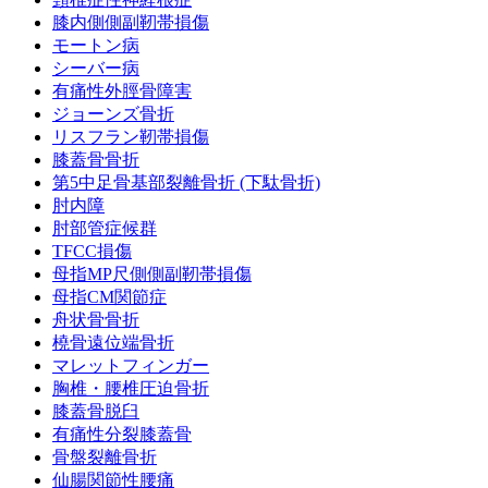
膝内側側副靭帯損傷
モートン病
シーバー病
有痛性外脛骨障害
ジョーンズ骨折
リスフラン靭帯損傷
膝蓋骨骨折
第5中足骨基部裂離骨折 (下駄骨折)
肘内障
肘部管症候群
TFCC損傷
母指MP尺側側副靭帯損傷
母指CM関節症
舟状骨骨折
橈骨遠位端骨折
マレットフィンガー
胸椎・腰椎圧迫骨折
膝蓋骨脱臼
有痛性分裂膝蓋骨
骨盤裂離骨折
仙腸関節性腰痛