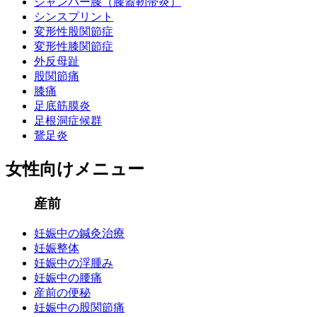
ジャンパー膝（膝蓋靭帯炎）
シンスプリント
変形性股関節症
変形性膝関節症
外反母趾
股関節痛
膝痛
足底筋膜炎
足根洞症候群
鵞足炎
女性向けメニュー
産前
妊娠中の鍼灸治療
妊娠整体
妊娠中の浮腫み
妊娠中の腰痛
産前の便秘
妊娠中の股関節痛