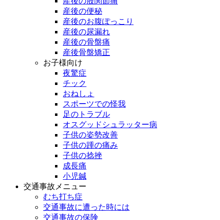
産後の股関節痛
産後の便秘
産後のお腹ぽっこり
産後の尿漏れ
産後の骨盤痛
産後骨盤矯正
お子様向け
夜驚症
チック
おねしょ
スポーツでの怪我
足のトラブル
オスグッドシュラッター病
子供の姿勢改善
子供の踵の痛み
子供の捻挫
成長痛
小児鍼
交通事故メニュー
むち打ち症
交通事故に遭った時には
交通事故の保険