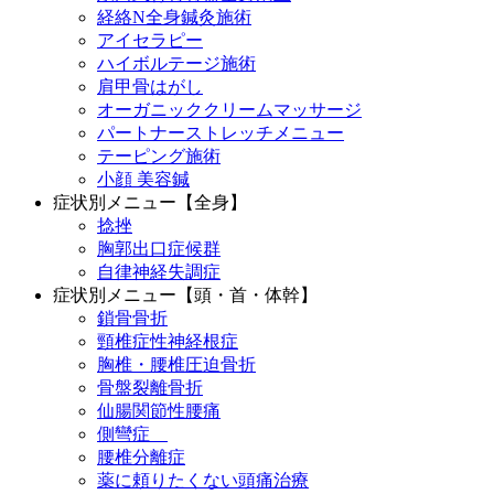
経絡N全身鍼灸施術
アイセラピー
ハイボルテージ施術
肩甲骨はがし
オーガニッククリームマッサージ
パートナーストレッチメニュー
テーピング施術
小顔 美容鍼
症状別メニュー【全身】
捻挫
胸郭出口症候群
自律神経失調症
症状別メニュー【頭・首・体幹】
鎖骨骨折
頸椎症性神経根症
胸椎・腰椎圧迫骨折
骨盤裂離骨折
仙腸関節性腰痛
側彎症
腰椎分離症
薬に頼りたくない頭痛治療