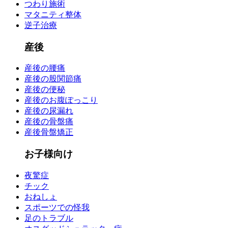
つわり施術
マタニティ整体
逆子治療
産後
産後の腰痛
産後の股関節痛
産後の便秘
産後のお腹ぽっこり
産後の尿漏れ
産後の骨盤痛
産後骨盤矯正
お子様向け
夜驚症
チック
おねしょ
スポーツでの怪我
足のトラブル