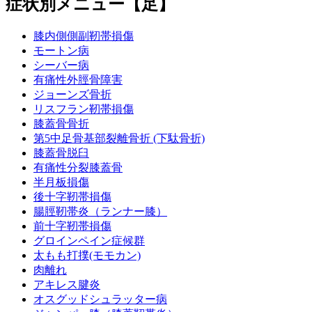
症状別メニュー【足】
膝内側側副靭帯損傷
モートン病
シーバー病
有痛性外脛骨障害
ジョーンズ骨折
リスフラン靭帯損傷
膝蓋骨骨折
第5中足骨基部裂離骨折 (下駄骨折)
膝蓋骨脱臼
有痛性分裂膝蓋骨
半月板損傷
後十字靭帯損傷
腸脛靭帯炎（ランナー膝）
前十字靭帯損傷
グロインペイン症候群
太もも打撲(モモカン)
肉離れ
アキレス腱炎
オスグッドシュラッター病