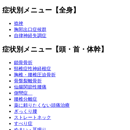
症状別メニュー【全身】
捻挫
胸郭出口症候群
自律神経失調症
症状別メニュー【頭・首・体幹】
鎖骨骨折
頸椎症性神経根症
胸椎・腰椎圧迫骨折
骨盤裂離骨折
仙腸関節性腰痛
側彎症
腰椎分離症
薬に頼りたくない頭痛治療
ぎっくり腰
ストレートネック
すべり症
めまい・耳鳴り