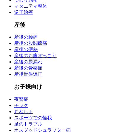
マタニティ整体
逆子治療
産後
産後の腰痛
産後の股関節痛
産後の便秘
産後のお腹ぽっこり
産後の尿漏れ
産後の骨盤痛
産後骨盤矯正
お子様向け
夜驚症
チック
おねしょ
スポーツでの怪我
足のトラブル
オスグッドシュラッター病