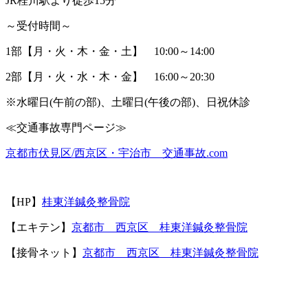
JR
桂川駅より徒歩
15
分
～受付時間～
1
部【月・火・木・金・土】
10:00
～
14:00
2
部【月・火・水・木・金】
16:00
～
20:30
※
水曜日
(
午前の部
)
、土曜日
(
午後の部
)
、日祝休診
≪
交通事故専門ページ≫
京都市伏見区
/
西京区・宇治市 交通事故
.com
【
HP
】
桂東洋鍼灸整骨院
【エキテン】
京都市 西京区 桂東洋鍼灸整骨院
【接骨ネット】
京都市 西京区 桂東洋鍼灸整骨院