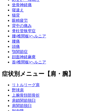
坐骨神経痛
寝違え
猫背
眼精疲労
背中の痛み
脊柱管狭窄症
腰(椎間板)ヘルニア
腰痛
頭痛
顎関節症
顔面神経麻痺
首(椎間板)ヘルニア
症状別メニュー【肩・腕】
リトルリーグ肩
野球肩
上腕骨頚部骨折
肩鎖関節脱臼
肩関節脱臼
肘内障