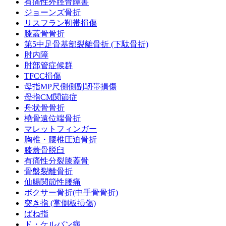
有痛性外脛骨障害
ジョーンズ骨折
リスフラン靭帯損傷
膝蓋骨骨折
第5中足骨基部裂離骨折 (下駄骨折)
肘内障
肘部管症候群
TFCC損傷
母指MP尺側側副靭帯損傷
母指CM関節症
舟状骨骨折
橈骨遠位端骨折
マレットフィンガー
胸椎・腰椎圧迫骨折
膝蓋骨脱臼
有痛性分裂膝蓋骨
骨盤裂離骨折
仙腸関節性腰痛
ボクサー骨折(中手骨骨折)
突き指 (掌側板損傷)
ばね指
ド・ケルバン病