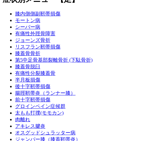
膝内側側副靭帯損傷
モートン病
シーバー病
有痛性外脛骨障害
ジョーンズ骨折
リスフラン靭帯損傷
膝蓋骨骨折
第5中足骨基部裂離骨折 (下駄骨折)
膝蓋骨脱臼
有痛性分裂膝蓋骨
半月板損傷
後十字靭帯損傷
腸脛靭帯炎（ランナー膝）
前十字靭帯損傷
グロインペイン症候群
太もも打撲(モモカン)
肉離れ
アキレス腱炎
オスグッドシュラッター病
ジャンパー膝（膝蓋靭帯炎）