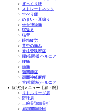
ぎっくり腰
ストレートネック
すべり症
めまい・耳鳴り
坐骨神経痛
寝違え
猫背
眼精疲労
背中の痛み
脊柱管狭窄症
腰(椎間板)ヘルニア
腰痛
頭痛
顎関節症
顔面神経麻痺
首(椎間板)ヘルニア
症状別メニュー【肩・腕】
リトルリーグ肩
野球肩
上腕骨頚部骨折
肩鎖関節脱臼