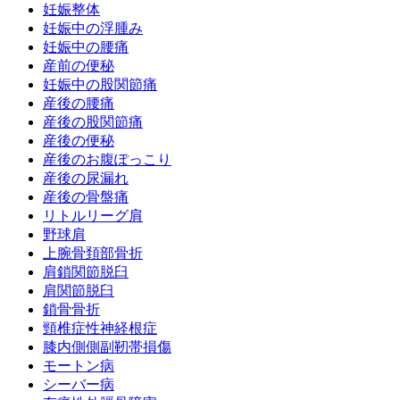
妊娠整体
妊娠中の浮腫み
妊娠中の腰痛
産前の便秘
妊娠中の股関節痛
産後の腰痛
産後の股関節痛
産後の便秘
産後のお腹ぽっこり
産後の尿漏れ
産後の骨盤痛
リトルリーグ肩
野球肩
上腕骨頚部骨折
肩鎖関節脱臼
肩関節脱臼
鎖骨骨折
頸椎症性神経根症
膝内側側副靭帯損傷
モートン病
シーバー病