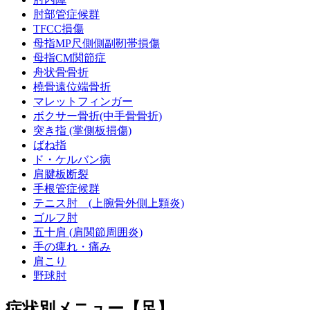
肘部管症候群
TFCC損傷
母指MP尺側側副靭帯損傷
母指CM関節症
舟状骨骨折
橈骨遠位端骨折
マレットフィンガー
ボクサー骨折(中手骨骨折)
突き指 (掌側板損傷)
ばね指
ド・ケルバン病
肩腱板断裂
手根管症候群
テニス肘 (上腕骨外側上顆炎)
ゴルフ肘
五十肩 (肩関節周囲炎)
手の痺れ・痛み
肩こり
野球肘
症状別メニュー【足】