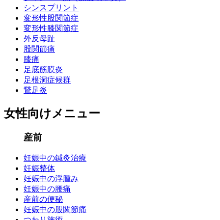
シンスプリント
変形性股関節症
変形性膝関節症
外反母趾
股関節痛
膝痛
足底筋膜炎
足根洞症候群
鵞足炎
女性向けメニュー
産前
妊娠中の鍼灸治療
妊娠整体
妊娠中の浮腫み
妊娠中の腰痛
産前の便秘
妊娠中の股関節痛
つわり施術