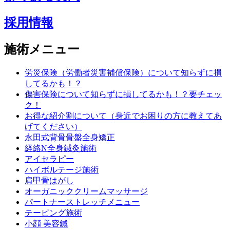
採用情報
施術メニュー
労災保険（労働者災害補償保険）について知らずに損
してるかも！？
傷害保険について知らずに損してるかも！？要チェッ
ク！
お得な紹介割について（身近でお困りの方に教えてあ
げてください）
永田式背骨骨盤全身矯正
経絡N全身鍼灸施術
アイセラピー
ハイボルテージ施術
肩甲骨はがし
オーガニッククリームマッサージ
パートナーストレッチメニュー
テーピング施術
小顔 美容鍼