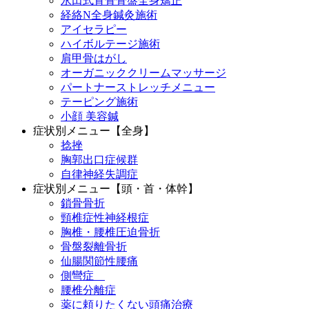
永田式背骨骨盤全身矯正
経絡N全身鍼灸施術
アイセラピー
ハイボルテージ施術
肩甲骨はがし
オーガニッククリームマッサージ
パートナーストレッチメニュー
テーピング施術
小顔 美容鍼
症状別メニュー【全身】
捻挫
胸郭出口症候群
自律神経失調症
症状別メニュー【頭・首・体幹】
鎖骨骨折
頸椎症性神経根症
胸椎・腰椎圧迫骨折
骨盤裂離骨折
仙腸関節性腰痛
側彎症
腰椎分離症
薬に頼りたくない頭痛治療