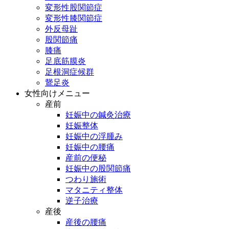
変形性股関節症
変形性膝関節症
外反母趾
股関節痛
膝痛
足底筋膜炎
足根洞症候群
鵞足炎
女性向けメニュー
産前
妊娠中の鍼灸治療
妊娠整体
妊娠中の浮腫み
妊娠中の腰痛
産前の便秘
妊娠中の股関節痛
つわり施術
マタニティ整体
逆子治療
産後
産後の腰痛