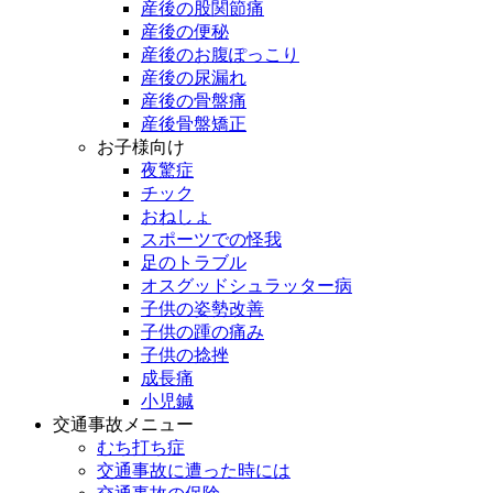
産後の股関節痛
産後の便秘
産後のお腹ぽっこり
産後の尿漏れ
産後の骨盤痛
産後骨盤矯正
お子様向け
夜驚症
チック
おねしょ
スポーツでの怪我
足のトラブル
オスグッドシュラッター病
子供の姿勢改善
子供の踵の痛み
子供の捻挫
成長痛
小児鍼
交通事故メニュー
むち打ち症
交通事故に遭った時には