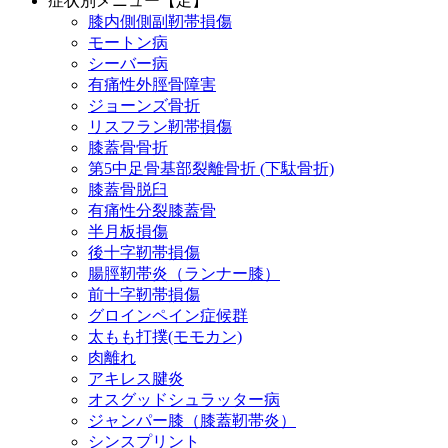
症状別メニュー【足】
膝内側側副靭帯損傷
モートン病
シーバー病
有痛性外脛骨障害
ジョーンズ骨折
リスフラン靭帯損傷
膝蓋骨骨折
第5中足骨基部裂離骨折 (下駄骨折)
膝蓋骨脱臼
有痛性分裂膝蓋骨
半月板損傷
後十字靭帯損傷
腸脛靭帯炎（ランナー膝）
前十字靭帯損傷
グロインペイン症候群
太もも打撲(モモカン)
肉離れ
アキレス腱炎
オスグッドシュラッター病
ジャンパー膝（膝蓋靭帯炎）
シンスプリント