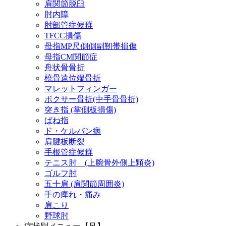
肩関節脱臼
肘内障
肘部管症候群
TFCC損傷
母指MP尺側側副靭帯損傷
母指CM関節症
舟状骨骨折
橈骨遠位端骨折
マレットフィンガー
ボクサー骨折(中手骨骨折)
突き指 (掌側板損傷)
ばね指
ド・ケルバン病
肩腱板断裂
手根管症候群
テニス肘 (上腕骨外側上顆炎)
ゴルフ肘
五十肩 (肩関節周囲炎)
手の痺れ・痛み
肩こり
野球肘