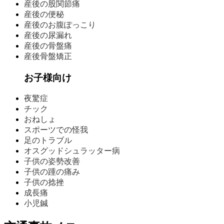
産後の股関節痛
産後の便秘
産後のお腹ぽっこり
産後の尿漏れ
産後の骨盤痛
産後骨盤矯正
お子様向け
夜驚症
チック
おねしょ
スポーツでの怪我
足のトラブル
オスグッドシュラッター病
子供の姿勢改善
子供の踵の痛み
子供の捻挫
成長痛
小児鍼