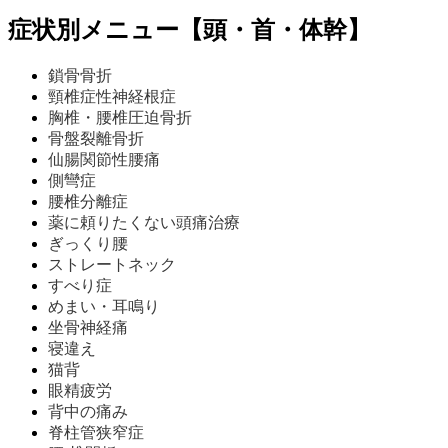
症状別メニュー【頭・首・体幹】
鎖骨骨折
頸椎症性神経根症
胸椎・腰椎圧迫骨折
骨盤裂離骨折
仙腸関節性腰痛
側彎症
腰椎分離症
薬に頼りたくない頭痛治療
ぎっくり腰
ストレートネック
すべり症
めまい・耳鳴り
坐骨神経痛
寝違え
猫背
眼精疲労
背中の痛み
脊柱管狭窄症