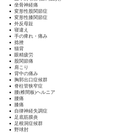
坐骨神経痛
変形性股関節症
変形性膝関節症
外反母趾
寝違え
手の痺れ・痛み
捻挫
猫背
眼精疲労
股関節痛
肩こり
背中の痛み
胸郭出口症候群
脊柱管狭窄症
腰(椎間板)ヘルニア
腰痛
膝痛
自律神経失調症
足底筋膜炎
足根洞症候群
野球肘