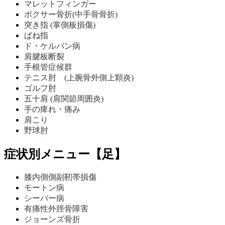
マレットフィンガー
ボクサー骨折(中手骨骨折)
突き指 (掌側板損傷)
ばね指
ド・ケルバン病
肩腱板断裂
手根管症候群
テニス肘 (上腕骨外側上顆炎)
ゴルフ肘
五十肩 (肩関節周囲炎)
手の痺れ・痛み
肩こり
野球肘
症状別メニュー【足】
膝内側側副靭帯損傷
モートン病
シーバー病
有痛性外脛骨障害
ジョーンズ骨折