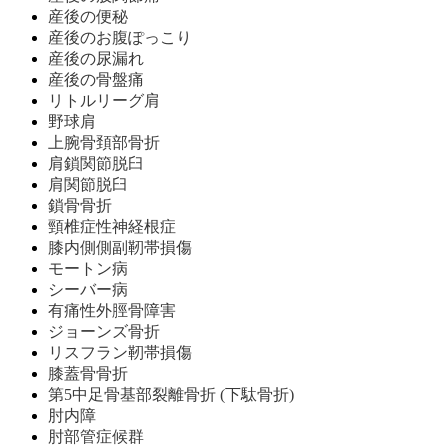
産後の便秘
産後のお腹ぽっこり
産後の尿漏れ
産後の骨盤痛
リトルリーグ肩
野球肩
上腕骨頚部骨折
肩鎖関節脱臼
肩関節脱臼
鎖骨骨折
頸椎症性神経根症
膝内側側副靭帯損傷
モートン病
シーバー病
有痛性外脛骨障害
ジョーンズ骨折
リスフラン靭帯損傷
膝蓋骨骨折
第5中足骨基部裂離骨折 (下駄骨折)
肘内障
肘部管症候群