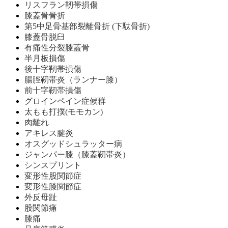
リスフラン靭帯損傷
膝蓋骨骨折
第5中足骨基部裂離骨折 (下駄骨折)
膝蓋骨脱臼
有痛性分裂膝蓋骨
半月板損傷
後十字靭帯損傷
腸脛靭帯炎（ランナー膝）
前十字靭帯損傷
グロインペイン症候群
太もも打撲(モモカン)
肉離れ
アキレス腱炎
オスグッドシュラッター病
ジャンパー膝（膝蓋靭帯炎）
シンスプリント
変形性股関節症
変形性膝関節症
外反母趾
股関節痛
膝痛