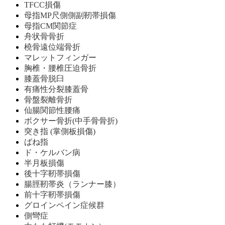
TFCC損傷
母指MP尺側側副靭帯損傷
母指CM関節症
舟状骨骨折
橈骨遠位端骨折
マレットフィンガー
胸椎・腰椎圧迫骨折
膝蓋骨脱臼
有痛性分裂膝蓋骨
骨盤裂離骨折
仙腸関節性腰痛
ボクサー骨折(中手骨骨折)
突き指 (掌側板損傷)
ばね指
ド・ケルバン病
半月板損傷
後十字靭帯損傷
腸脛靭帯炎（ランナー膝）
前十字靭帯損傷
グロインペイン症候群
側彎症