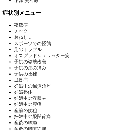
小顔 美容鍼
症状別メニュー
夜驚症
チック
おねしょ
スポーツでの怪我
足のトラブル
オスグッドシュラッター病
子供の姿勢改善
子供の踵の痛み
子供の捻挫
成長痛
妊娠中の鍼灸治療
妊娠整体
妊娠中の浮腫み
妊娠中の腰痛
産前の便秘
妊娠中の股関節痛
産後の腰痛
産後の股関節痛