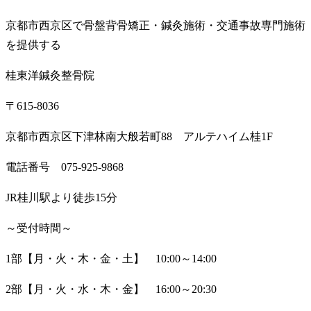
京都市西京区で骨盤背骨矯正・鍼灸施術・交通事故専門施術
を提供する
桂東洋鍼灸整骨院
〒
615-8036
京都市西京区下津林南大般若町
88
アルテハイム桂
1F
電話番号
075-925-9868
JR
桂川駅より徒歩
15
分
～受付時間～
1
部【月・火・木・金・土】
10:00
～
14:00
2
部【月・火・水・木・金】
16:00
～
20:30