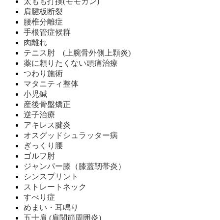
太もも打撲(モモカン)
肩腱板断裂
腰椎分離症
手根管症候群
肉離れ
テニス肘 (上腕骨外側上顆炎)
薬に頼りたくない頭痛治療
つわり施術
マタニティ整体
小児鍼
産後骨盤矯正
逆子治療
アキレス腱炎
オスグッドシュラッター病
ぎっくり腰
ゴルフ肘
ジャンパー膝（膝蓋靭帯炎）
シンスプリント
ストレートネック
すべり症
めまい・耳鳴り
五十肩 (肩関節周囲炎)