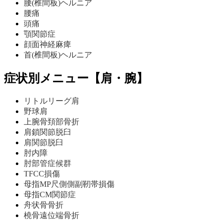
腰(椎間板)ヘルニア
腰痛
頭痛
顎関節症
顔面神経麻痺
首(椎間板)ヘルニア
症状別メニュー【肩・腕】
リトルリーグ肩
野球肩
上腕骨頚部骨折
肩鎖関節脱臼
肩関節脱臼
肘内障
肘部管症候群
TFCC損傷
母指MP尺側側副靭帯損傷
母指CM関節症
舟状骨骨折
橈骨遠位端骨折