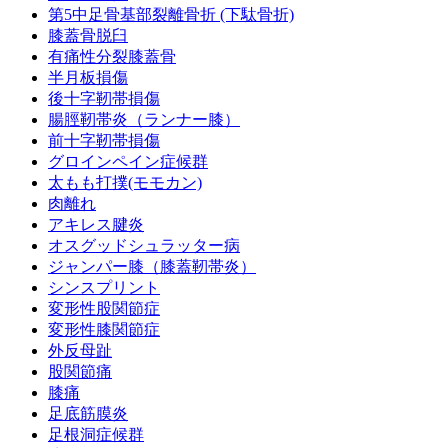
第5中足骨基部裂離骨折 (下駄骨折)
膝蓋骨脱臼
有痛性分裂膝蓋骨
半月板損傷
後十字靭帯損傷
腸脛靭帯炎（ランナー膝）
前十字靭帯損傷
グロインペイン症候群
太もも打撲(モモカン)
肉離れ
アキレス腱炎
オスグッドシュラッター病
ジャンパー膝（膝蓋靭帯炎）
シンスプリント
変形性股関節症
変形性膝関節症
外反母趾
股関節痛
膝痛
足底筋膜炎
足根洞症候群