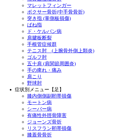
マレットフィンガー
ボクサー骨折(中手骨骨折)
突き指 (掌側板損傷)
ばね指
ド・ケルバン病
肩腱板断裂
手根管症候群
テニス肘 (上腕骨外側上顆炎)
ゴルフ肘
五十肩 (肩関節周囲炎)
手の痺れ・痛み
肩こり
野球肘
症状別メニュー【足】
膝内側側副靭帯損傷
モートン病
シーバー病
有痛性外脛骨障害
ジョーンズ骨折
リスフラン靭帯損傷
膝蓋骨骨折