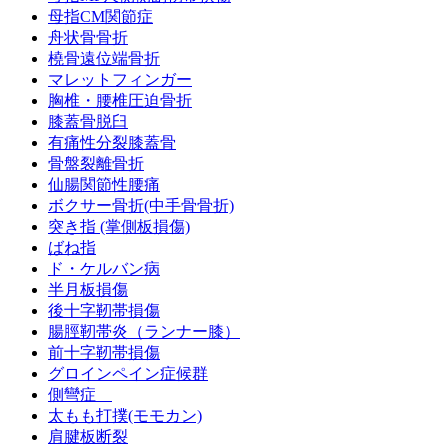
母指CM関節症
舟状骨骨折
橈骨遠位端骨折
マレットフィンガー
胸椎・腰椎圧迫骨折
膝蓋骨脱臼
有痛性分裂膝蓋骨
骨盤裂離骨折
仙腸関節性腰痛
ボクサー骨折(中手骨骨折)
突き指 (掌側板損傷)
ばね指
ド・ケルバン病
半月板損傷
後十字靭帯損傷
腸脛靭帯炎（ランナー膝）
前十字靭帯損傷
グロインペイン症候群
側彎症
太もも打撲(モモカン)
肩腱板断裂