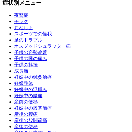
症状別メニュー
夜驚症
チック
おねしょ
スポーツでの怪我
足のトラブル
オスグッドシュラッター病
子供の姿勢改善
子供の踵の痛み
子供の捻挫
成長痛
妊娠中の鍼灸治療
妊娠整体
妊娠中の浮腫み
妊娠中の腰痛
産前の便秘
妊娠中の股関節痛
産後の腰痛
産後の股関節痛
産後の便秘