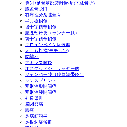
第5中足骨基部裂離骨折 (下駄骨折)
膝蓋骨脱臼
有痛性分裂膝蓋骨
半月板損傷
後十字靭帯損傷
腸脛靭帯炎（ランナー膝）
前十字靭帯損傷
グロインペイン症候群
太もも打撲(モモカン)
肉離れ
アキレス腱炎
オスグッドシュラッター病
ジャンパー膝（膝蓋靭帯炎）
シンスプリント
変形性股関節症
変形性膝関節症
外反母趾
股関節痛
膝痛
足底筋膜炎
足根洞症候群