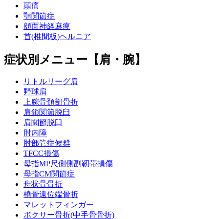
頭痛
顎関節症
顔面神経麻痺
首(椎間板)ヘルニア
症状別メニュー【肩・腕】
リトルリーグ肩
野球肩
上腕骨頚部骨折
肩鎖関節脱臼
肩関節脱臼
肘内障
肘部管症候群
TFCC損傷
母指MP尺側側副靭帯損傷
母指CM関節症
舟状骨骨折
橈骨遠位端骨折
マレットフィンガー
ボクサー骨折(中手骨骨折)