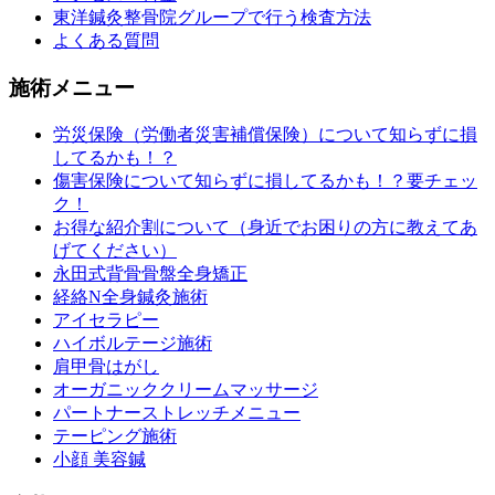
東洋鍼灸整骨院グループで行う検査方法
よくある質問
施術メニュー
労災保険（労働者災害補償保険）について知らずに損
してるかも！？
傷害保険について知らずに損してるかも！？要チェッ
ク！
お得な紹介割について（身近でお困りの方に教えてあ
げてください）
永田式背骨骨盤全身矯正
経絡N全身鍼灸施術
アイセラピー
ハイボルテージ施術
肩甲骨はがし
オーガニッククリームマッサージ
パートナーストレッチメニュー
テーピング施術
小顔 美容鍼