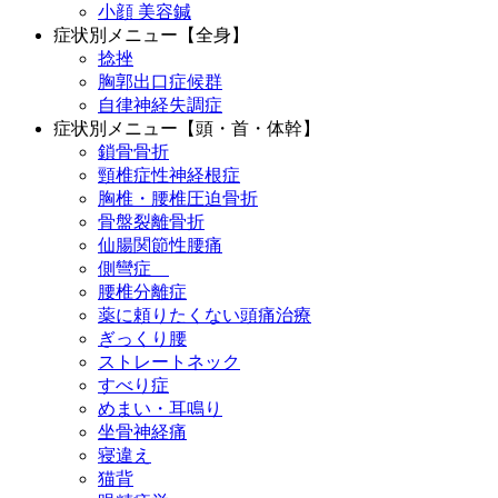
小顔 美容鍼
症状別メニュー【全身】
捻挫
胸郭出口症候群
自律神経失調症
症状別メニュー【頭・首・体幹】
鎖骨骨折
頸椎症性神経根症
胸椎・腰椎圧迫骨折
骨盤裂離骨折
仙腸関節性腰痛
側彎症
腰椎分離症
薬に頼りたくない頭痛治療
ぎっくり腰
ストレートネック
すべり症
めまい・耳鳴り
坐骨神経痛
寝違え
猫背