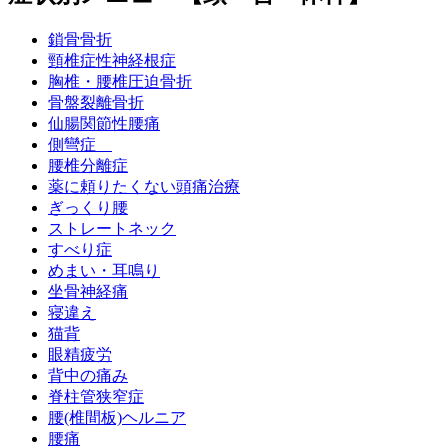
鎖骨骨折
頸椎症性神経根症
胸椎・腰椎圧迫骨折
骨盤裂離骨折
仙腸関節性腰痛
側彎症
腰椎分離症
薬に頼りたくない頭痛治療
ぎっくり腰
ストレートネック
すべり症
めまい・耳鳴り
坐骨神経痛
寝違え
猫背
眼精疲労
背中の痛み
脊柱管狭窄症
腰(椎間板)ヘルニア
腰痛