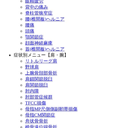
眼精疲労
背中の痛み
脊柱管狭窄症
腰(椎間板)ヘルニア
腰痛
頭痛
顎関節症
顔面神経麻痺
首(椎間板)ヘルニア
症状別メニュー【肩・腕】
リトルリーグ肩
野球肩
上腕骨頚部骨折
肩鎖関節脱臼
肩関節脱臼
肘内障
肘部管症候群
TFCC損傷
母指MP尺側側副靭帯損傷
母指CM関節症
舟状骨骨折
橈骨遠位端骨折