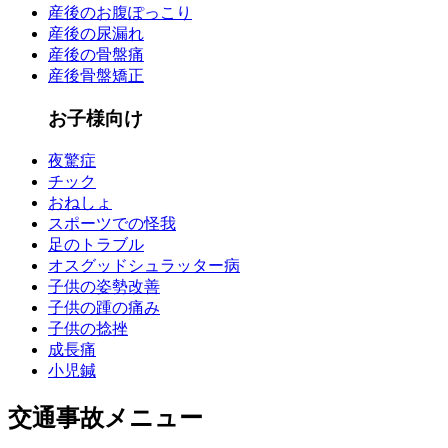
産後のお腹ぽっこり
産後の尿漏れ
産後の骨盤痛
産後骨盤矯正
お子様向け
夜驚症
チック
おねしょ
スポーツでの怪我
足のトラブル
オスグッドシュラッター病
子供の姿勢改善
子供の踵の痛み
子供の捻挫
成長痛
小児鍼
交通事故メニュー