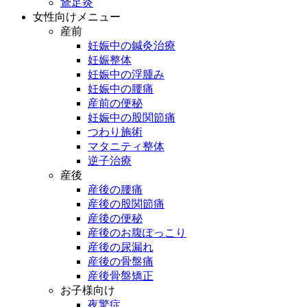
鵞足炎
女性向けメニュー
産前
妊娠中の鍼灸治療
妊娠整体
妊娠中の浮腫み
妊娠中の腰痛
産前の便秘
妊娠中の股関節痛
つわり施術
マタニティ整体
逆子治療
産後
産後の腰痛
産後の股関節痛
産後の便秘
産後のお腹ぽっこり
産後の尿漏れ
産後の骨盤痛
産後骨盤矯正
お子様向け
夜驚症