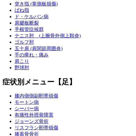
突き指 (掌側板損傷)
ばね指
ド・ケルバン病
肩腱板断裂
手根管症候群
テニス肘 (上腕骨外側上顆炎)
ゴルフ肘
五十肩 (肩関節周囲炎)
手の痺れ・痛み
肩こり
野球肘
症状別メニュー【足】
膝内側側副靭帯損傷
モートン病
シーバー病
有痛性外脛骨障害
ジョーンズ骨折
リスフラン靭帯損傷
膝蓋骨骨折