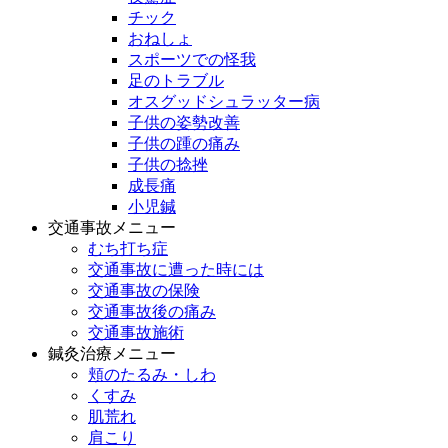
チック
おねしょ
スポーツでの怪我
足のトラブル
オスグッドシュラッター病
子供の姿勢改善
子供の踵の痛み
子供の捻挫
成長痛
小児鍼
交通事故メニュー
むち打ち症
交通事故に遭った時には
交通事故の保険
交通事故後の痛み
交通事故施術
鍼灸治療メニュー
頬のたるみ・しわ
くすみ
肌荒れ
肩こり