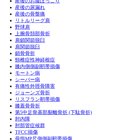
産後のお腹ぽっこり
産後の尿漏れ
産後の骨盤痛
リトルリーグ肩
野球肩
上腕骨頚部骨折
肩鎖関節脱臼
肩関節脱臼
鎖骨骨折
頸椎症性神経根症
膝内側側副靭帯損傷
モートン病
シーバー病
有痛性外脛骨障害
ジョーンズ骨折
リスフラン靭帯損傷
膝蓋骨骨折
第5中足骨基部裂離骨折 (下駄骨折)
肘内障
肘部管症候群
TFCC損傷
母指MP尺側側副靭帯損傷