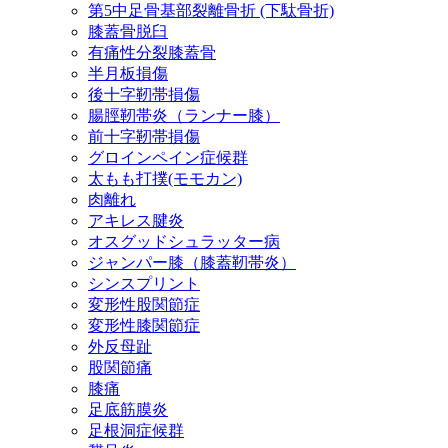
第5中足骨基部裂離骨折 (下駄骨折)
膝蓋骨脱臼
有痛性分裂膝蓋骨
半月板損傷
後十字靭帯損傷
腸脛靭帯炎（ランナー膝）
前十字靭帯損傷
グロインペイン症候群
太もも打撲(モモカン)
肉離れ
アキレス腱炎
オスグッドシュラッター病
ジャンパー膝（膝蓋靭帯炎）
シンスプリント
変形性股関節症
変形性膝関節症
外反母趾
股関節痛
膝痛
足底筋膜炎
足根洞症候群