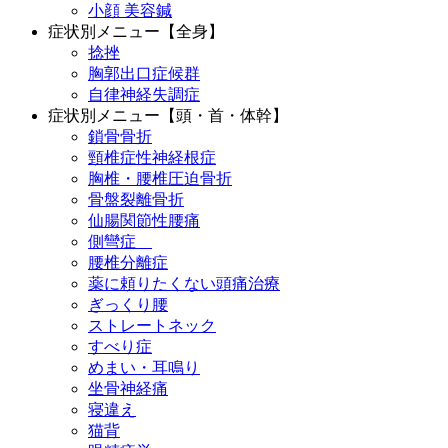
小顔 美容鍼
症状別メニュー【全身】
捻挫
胸郭出口症候群
自律神経失調症
症状別メニュー【頭・首・体幹】
鎖骨骨折
頸椎症性神経根症
胸椎・腰椎圧迫骨折
骨盤裂離骨折
仙腸関節性腰痛
側彎症
腰椎分離症
薬に頼りたくない頭痛治療
ぎっくり腰
ストレートネック
すべり症
めまい・耳鳴り
坐骨神経痛
寝違え
猫背