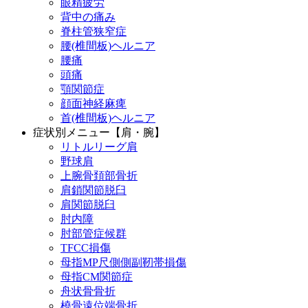
眼精疲労
背中の痛み
脊柱管狭窄症
腰(椎間板)ヘルニア
腰痛
頭痛
顎関節症
顔面神経麻痺
首(椎間板)ヘルニア
症状別メニュー【肩・腕】
リトルリーグ肩
野球肩
上腕骨頚部骨折
肩鎖関節脱臼
肩関節脱臼
肘内障
肘部管症候群
TFCC損傷
母指MP尺側側副靭帯損傷
母指CM関節症
舟状骨骨折
橈骨遠位端骨折