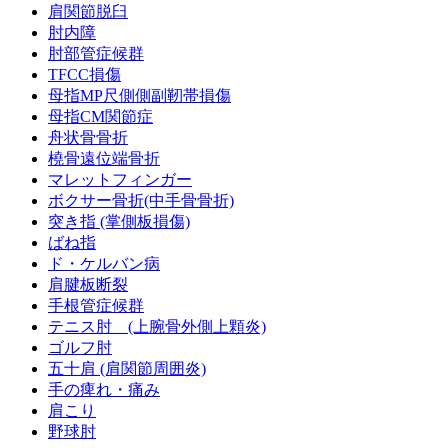
肩関節脱臼
肘内障
肘部管症候群
TFCC損傷
母指MP尺側側副靭帯損傷
母指CM関節症
舟状骨骨折
橈骨遠位端骨折
マレットフィンガー
ボクサー骨折(中手骨骨折)
突き指 (掌側板損傷)
ばね指
ド・ケルバン病
肩腱板断裂
手根管症候群
テニス肘 (上腕骨外側上顆炎)
ゴルフ肘
五十肩 (肩関節周囲炎)
手の痺れ・痛み
肩こり
野球肘