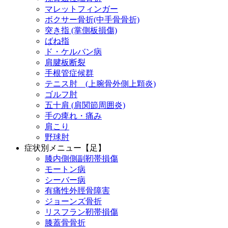
マレットフィンガー
ボクサー骨折(中手骨骨折)
突き指 (掌側板損傷)
ばね指
ド・ケルバン病
肩腱板断裂
手根管症候群
テニス肘 (上腕骨外側上顆炎)
ゴルフ肘
五十肩 (肩関節周囲炎)
手の痺れ・痛み
肩こり
野球肘
症状別メニュー【足】
膝内側側副靭帯損傷
モートン病
シーバー病
有痛性外脛骨障害
ジョーンズ骨折
リスフラン靭帯損傷
膝蓋骨骨折