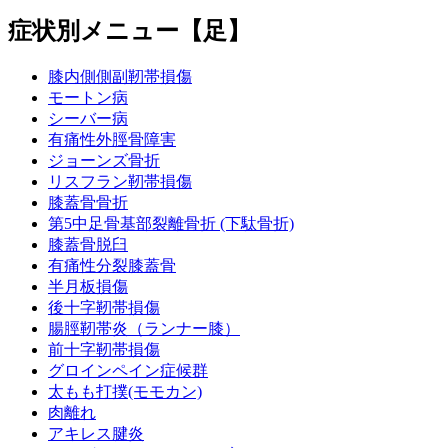
症状別メニュー【足】
膝内側側副靭帯損傷
モートン病
シーバー病
有痛性外脛骨障害
ジョーンズ骨折
リスフラン靭帯損傷
膝蓋骨骨折
第5中足骨基部裂離骨折 (下駄骨折)
膝蓋骨脱臼
有痛性分裂膝蓋骨
半月板損傷
後十字靭帯損傷
腸脛靭帯炎（ランナー膝）
前十字靭帯損傷
グロインペイン症候群
太もも打撲(モモカン)
肉離れ
アキレス腱炎