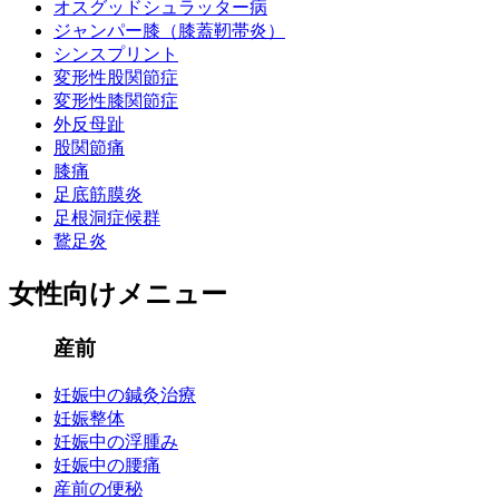
オスグッドシュラッター病
ジャンパー膝（膝蓋靭帯炎）
シンスプリント
変形性股関節症
変形性膝関節症
外反母趾
股関節痛
膝痛
足底筋膜炎
足根洞症候群
鵞足炎
女性向けメニュー
産前
妊娠中の鍼灸治療
妊娠整体
妊娠中の浮腫み
妊娠中の腰痛
産前の便秘