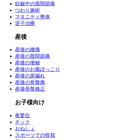
妊娠中の股関節痛
つわり施術
マタニティ整体
逆子治療
産後
産後の腰痛
産後の股関節痛
産後の便秘
産後のお腹ぽっこり
産後の尿漏れ
産後の骨盤痛
産後骨盤矯正
お子様向け
夜驚症
チック
おねしょ
スポーツでの怪我