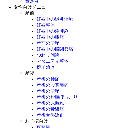
鵞足炎
女性向けメニュー
産前
妊娠中の鍼灸治療
妊娠整体
妊娠中の浮腫み
妊娠中の腰痛
産前の便秘
妊娠中の股関節痛
つわり施術
マタニティ整体
逆子治療
産後
産後の腰痛
産後の股関節痛
産後の便秘
産後のお腹ぽっこり
産後の尿漏れ
産後の骨盤痛
産後骨盤矯正
お子様向け
夜驚症