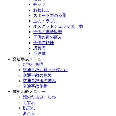
チック
おねしょ
スポーツでの怪我
足のトラブル
オスグッドシュラッター病
子供の姿勢改善
子供の踵の痛み
子供の捻挫
成長痛
小児鍼
交通事故メニュー
むち打ち症
交通事故に遭った時には
交通事故の保険
交通事故後の痛み
交通事故施術
鍼灸治療メニュー
頬のたるみ・しわ
くすみ
肌荒れ
肩こり