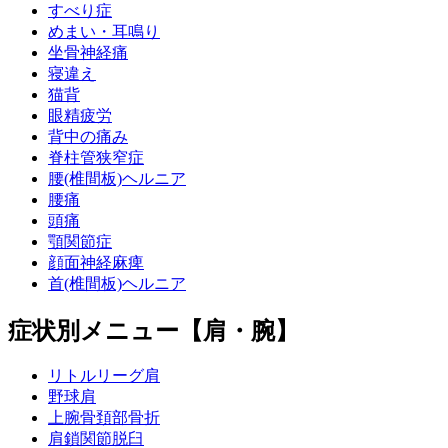
すべり症
めまい・耳鳴り
坐骨神経痛
寝違え
猫背
眼精疲労
背中の痛み
脊柱管狭窄症
腰(椎間板)ヘルニア
腰痛
頭痛
顎関節症
顔面神経麻痺
首(椎間板)ヘルニア
症状別メニュー【肩・腕】
リトルリーグ肩
野球肩
上腕骨頚部骨折
肩鎖関節脱臼