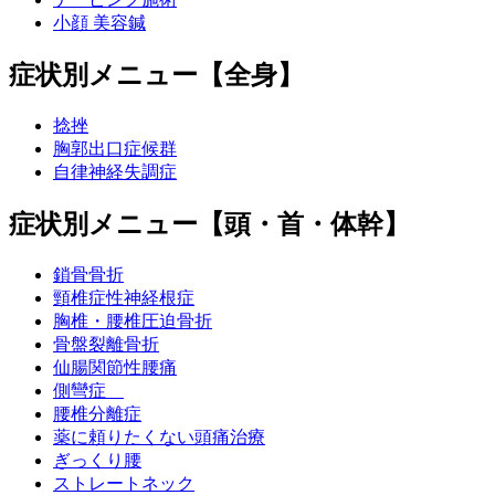
小顔 美容鍼
症状別メニュー【全身】
捻挫
胸郭出口症候群
自律神経失調症
症状別メニュー【頭・首・体幹】
鎖骨骨折
頸椎症性神経根症
胸椎・腰椎圧迫骨折
骨盤裂離骨折
仙腸関節性腰痛
側彎症
腰椎分離症
薬に頼りたくない頭痛治療
ぎっくり腰
ストレートネック