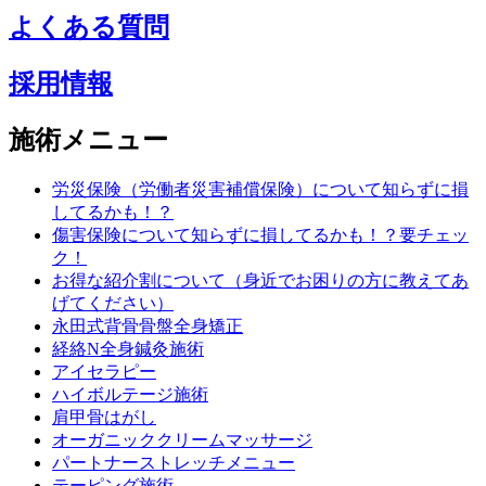
よくある質問
採用情報
施術メニュー
労災保険（労働者災害補償保険）について知らずに損
してるかも！？
傷害保険について知らずに損してるかも！？要チェッ
ク！
お得な紹介割について（身近でお困りの方に教えてあ
げてください）
永田式背骨骨盤全身矯正
経絡N全身鍼灸施術
アイセラピー
ハイボルテージ施術
肩甲骨はがし
オーガニッククリームマッサージ
パートナーストレッチメニュー
テーピング施術