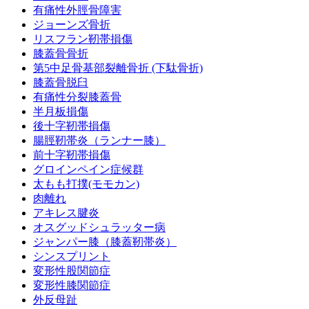
有痛性外脛骨障害
ジョーンズ骨折
リスフラン靭帯損傷
膝蓋骨骨折
第5中足骨基部裂離骨折 (下駄骨折)
膝蓋骨脱臼
有痛性分裂膝蓋骨
半月板損傷
後十字靭帯損傷
腸脛靭帯炎（ランナー膝）
前十字靭帯損傷
グロインペイン症候群
太もも打撲(モモカン)
肉離れ
アキレス腱炎
オスグッドシュラッター病
ジャンパー膝（膝蓋靭帯炎）
シンスプリント
変形性股関節症
変形性膝関節症
外反母趾