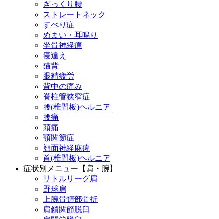
ぎっくり腰
ストレートネック
すべり症
めまい・耳鳴り
坐骨神経痛
寝違え
猫背
眼精疲労
背中の痛み
脊柱管狭窄症
腰(椎間板)ヘルニア
腰痛
頭痛
顎関節症
顔面神経麻痺
首(椎間板)ヘルニア
症状別メニュー【肩・腕】
リトルリーグ肩
野球肩
上腕骨頚部骨折
肩鎖関節脱臼