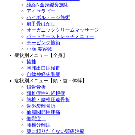
経絡N全身鍼灸施術
アイセラピー
ハイボルテージ施術
肩甲骨はがし
オーガニッククリームマッサージ
パートナーストレッチメニュー
テーピング施術
小顔 美容鍼
症状別メニュー【全身】
捻挫
胸郭出口症候群
自律神経失調症
症状別メニュー【頭・首・体幹】
鎖骨骨折
頸椎症性神経根症
胸椎・腰椎圧迫骨折
骨盤裂離骨折
仙腸関節性腰痛
側彎症
腰椎分離症
薬に頼りたくない頭痛治療