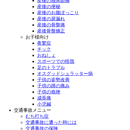
産後の股関節痛
産後の便秘
産後のお腹ぽっこり
産後の尿漏れ
産後の骨盤痛
産後骨盤矯正
お子様向け
夜驚症
チック
おねしょ
スポーツでの怪我
足のトラブル
オスグッドシュラッター病
子供の姿勢改善
子供の踵の痛み
子供の捻挫
成長痛
小児鍼
交通事故メニュー
むち打ち症
交通事故に遭った時には
交通事故の保険