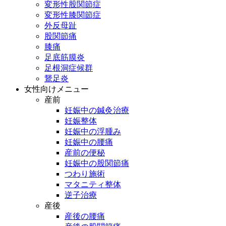
変形性股関節症
変形性膝関節症
外反母趾
股関節痛
膝痛
足底筋膜炎
足根洞症候群
鵞足炎
女性向けメニュー
産前
妊娠中の鍼灸治療
妊娠整体
妊娠中の浮腫み
妊娠中の腰痛
産前の便秘
妊娠中の股関節痛
つわり施術
マタニティ整体
逆子治療
産後
産後の腰痛