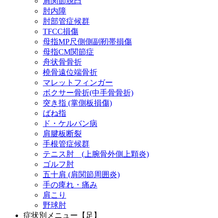
肩関節脱臼
肘内障
肘部管症候群
TFCC損傷
母指MP尺側側副靭帯損傷
母指CM関節症
舟状骨骨折
橈骨遠位端骨折
マレットフィンガー
ボクサー骨折(中手骨骨折)
突き指 (掌側板損傷)
ばね指
ド・ケルバン病
肩腱板断裂
手根管症候群
テニス肘 (上腕骨外側上顆炎)
ゴルフ肘
五十肩 (肩関節周囲炎)
手の痺れ・痛み
肩こり
野球肘
症状別メニュー【足】