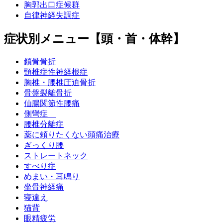
胸郭出口症候群
自律神経失調症
症状別メニュー【頭・首・体幹】
鎖骨骨折
頸椎症性神経根症
胸椎・腰椎圧迫骨折
骨盤裂離骨折
仙腸関節性腰痛
側彎症
腰椎分離症
薬に頼りたくない頭痛治療
ぎっくり腰
ストレートネック
すべり症
めまい・耳鳴り
坐骨神経痛
寝違え
猫背
眼精疲労