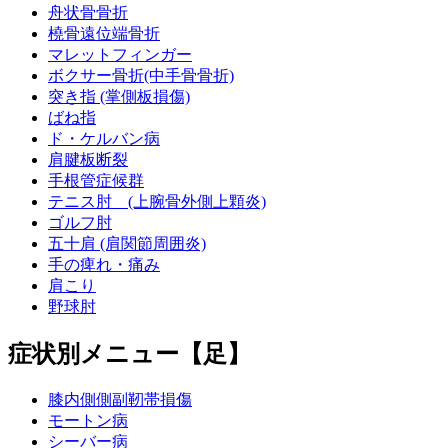
舟状骨骨折
橈骨遠位端骨折
マレットフィンガー
ボクサー骨折(中手骨骨折)
突き指 (掌側板損傷)
ばね指
ド・ケルバン病
肩腱板断裂
手根管症候群
テニス肘 (上腕骨外側上顆炎)
ゴルフ肘
五十肩 (肩関節周囲炎)
手の痺れ・痛み
肩こり
野球肘
症状別メニュー【足】
膝内側側副靭帯損傷
モートン病
シーバー病