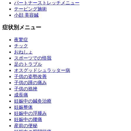
パートナーストレッチメニュー
テーピング施術
小顔 美容鍼
症状別メニュー
夜驚症
チック
おねしょ
スポーツでの怪我
足のトラブル
オスグッドシュラッター病
子供の姿勢改善
子供の踵の痛み
子供の捻挫
成長痛
妊娠中の鍼灸治療
妊娠整体
妊娠中の浮腫み
妊娠中の腰痛
産前の便秘