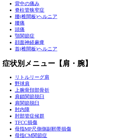
背中の痛み
脊柱管狭窄症
腰(椎間板)ヘルニア
腰痛
頭痛
顎関節症
顔面神経麻痺
首(椎間板)ヘルニア
症状別メニュー【肩・腕】
リトルリーグ肩
野球肩
上腕骨頚部骨折
肩鎖関節脱臼
肩関節脱臼
肘内障
肘部管症候群
TFCC損傷
母指MP尺側側副靭帯損傷
母指CM関節症