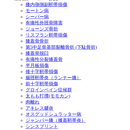
膝内側側副靭帯損傷
モートン病
シーバー病
有痛性外脛骨障害
ジョーンズ骨折
リスフラン靭帯損傷
膝蓋骨骨折
第5中足骨基部裂離骨折 (下駄骨折)
膝蓋骨脱臼
有痛性分裂膝蓋骨
半月板損傷
後十字靭帯損傷
腸脛靭帯炎（ランナー膝）
前十字靭帯損傷
グロインペイン症候群
太もも打撲(モモカン)
肉離れ
アキレス腱炎
オスグッドシュラッター病
ジャンパー膝（膝蓋靭帯炎）
シンスプリント