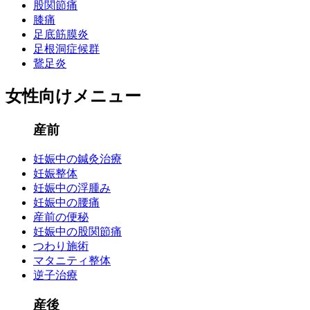
股関節痛
膝痛
足底筋膜炎
足根洞症候群
鵞足炎
女性向けメニュー
産前
妊娠中の鍼灸治療
妊娠整体
妊娠中の浮腫み
妊娠中の腰痛
産前の便秘
妊娠中の股関節痛
つわり施術
マタニティ整体
逆子治療
産後