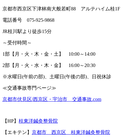
京都市西京区下津林南大般若町
88
アルテハイム桂
1F
電話番号
075-925-9868
JR
桂川駅より徒歩
15
分
～受付時間～
1
部【月・火・木・金・土】
10:00
～
14:00
2
部【月・火・水・木・金】
16:00
～
20:30
※
水曜日
(
午前の部
)
、土曜日
(
午後の部
)
、日祝休診
≪
交通事故専門ページ≫
京都市伏見区
/
西京区・宇治市 交通事故
.com
【
HP
】
桂東洋鍼灸整骨院
【エキテン】
京都市 西京区 桂東洋鍼灸整骨院