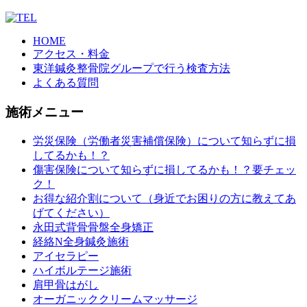
HOME
アクセス・料金
東洋鍼灸整骨院グループで行う検査方法
よくある質問
施術メニュー
労災保険（労働者災害補償保険）について知らずに損
してるかも！？
傷害保険について知らずに損してるかも！？要チェッ
ク！
お得な紹介割について（身近でお困りの方に教えてあ
げてください）
永田式背骨骨盤全身矯正
経絡N全身鍼灸施術
アイセラピー
ハイボルテージ施術
肩甲骨はがし
オーガニッククリームマッサージ