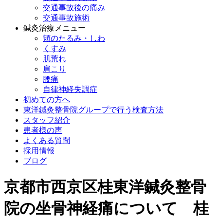
交通事故後の痛み
交通事故施術
鍼灸治療メニュー
頬のたるみ・しわ
くすみ
肌荒れ
肩こり
腰痛
自律神経失調症
初めての方へ
東洋鍼灸整骨院グループで行う検査方法
スタッフ紹介
患者様の声
よくある質問
採用情報
ブログ
京都市西京区桂東洋鍼灸整骨
院の坐骨神経痛について 桂