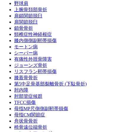
野球肩
上腕骨頚部骨折
肩鎖関節脱臼
肩関節脱臼
鎖骨骨折
頸椎症性神経根症
膝内側側副靭帯損傷
モートン病
シーバー病
有痛性外脛骨障害
ジョーンズ骨折
リスフラン靭帯損傷
膝蓋骨骨折
第5中足骨基部裂離骨折 (下駄骨折)
肘内障
肘部管症候群
TFCC損傷
母指MP尺側側副靭帯損傷
母指CM関節症
舟状骨骨折
橈骨遠位端骨折