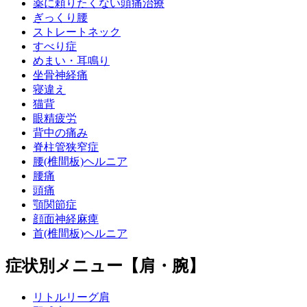
薬に頼りたくない頭痛治療
ぎっくり腰
ストレートネック
すべり症
めまい・耳鳴り
坐骨神経痛
寝違え
猫背
眼精疲労
背中の痛み
脊柱管狭窄症
腰(椎間板)ヘルニア
腰痛
頭痛
顎関節症
顔面神経麻痺
首(椎間板)ヘルニア
症状別メニュー【肩・腕】
リトルリーグ肩