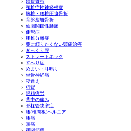
鎖骨骨折
頸椎症性神経根症
胸椎・腰椎圧迫骨折
骨盤裂離骨折
仙腸関節性腰痛
側彎症
腰椎分離症
薬に頼りたくない頭痛治療
ぎっくり腰
ストレートネック
すべり症
めまい・耳鳴り
坐骨神経痛
寝違え
猫背
眼精疲労
背中の痛み
脊柱管狭窄症
腰(椎間板)ヘルニア
腰痛
頭痛
顎関節症