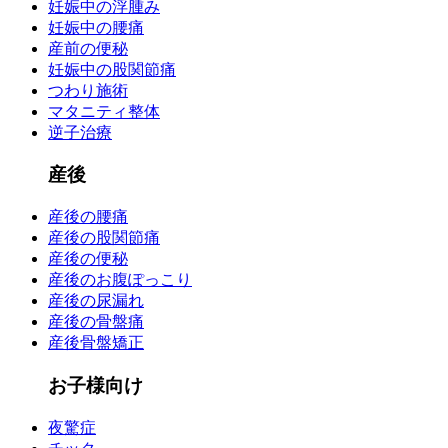
妊娠中の浮腫み
妊娠中の腰痛
産前の便秘
妊娠中の股関節痛
つわり施術
マタニティ整体
逆子治療
産後
産後の腰痛
産後の股関節痛
産後の便秘
産後のお腹ぽっこり
産後の尿漏れ
産後の骨盤痛
産後骨盤矯正
お子様向け
夜驚症