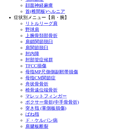
顔面神経麻痺
首(椎間板)ヘルニア
症状別メニュー【肩・腕】
リトルリーグ肩
野球肩
上腕骨頚部骨折
肩鎖関節脱臼
肩関節脱臼
肘内障
肘部管症候群
TFCC損傷
母指MP尺側側副靭帯損傷
母指CM関節症
舟状骨骨折
橈骨遠位端骨折
マレットフィンガー
ボクサー骨折(中手骨骨折)
突き指 (掌側板損傷)
ばね指
ド・ケルバン病
肩腱板断裂