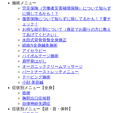
施術メニュー
労災保険（労働者災害補償保険）について知らず
に損してるかも！？
傷害保険について知らずに損してるかも！？要チ
ェック！
お得な紹介割について（身近でお困りの方に教え
てあげてください）
永田式背骨骨盤全身矯正
経絡N全身鍼灸施術
アイセラピー
ハイボルテージ施術
肩甲骨はがし
オーガニッククリームマッサージ
パートナーストレッチメニュー
テーピング施術
小顔 美容鍼
症状別メニュー【全身】
捻挫
胸郭出口症候群
自律神経失調症
症状別メニュー【頭・首・体幹】