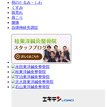
頬のたるみ・しわ
くすみ
肌荒れ
肩こり
腰痛
自律神経失調症