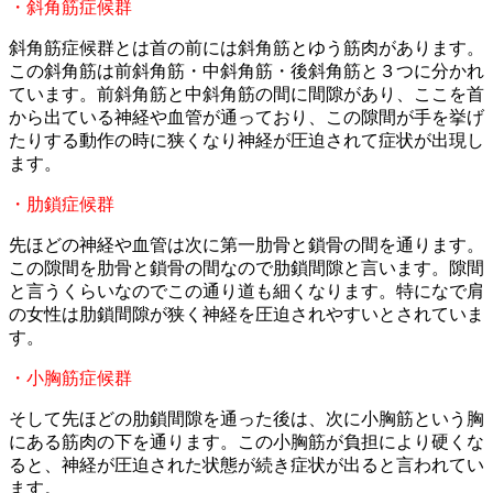
・斜角筋症候群
斜角筋症候群とは首の前には斜角筋とゆう筋肉があります。
この斜角筋は前斜角筋・中斜角筋・
後斜角筋と３つに分かれ
ています。
前斜角筋と中斜角筋の間に間隙があり、
ここを首
から出ている神経や血管が通っており、
この隙間が手を挙げ
たりする動作の時に狭くなり神経が圧迫されて
症状が出現し
ます。
・肋鎖症候群
先ほどの神経や血管は次に第一肋骨と鎖骨の間を通ります。
この隙間を肋骨と鎖骨の間なので肋鎖間隙と言います。
隙間
と言うくらいなのでこの通り道も細くなります。
特になで肩
の女性は肋鎖間隙が狭く神経を圧迫されやすいとされて
いま
す。
・小胸筋症候群
そして先ほどの肋鎖間隙を通った後は、
次に小胸筋という胸
にある筋肉の下を通ります。
この小胸筋が負担により硬くな
ると、
神経が圧迫された状態が続き症状が出ると言われてい
ます。