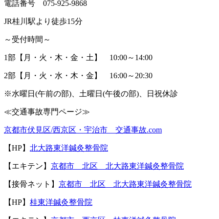
電話番号
075-925-9868
JR
桂川駅より徒歩
15
分
～受付時間～
1
部【月・火・木・金・土】
10:00
～
14:00
2
部【月・火・水・木・金】
16:00
～
20:30
※
水曜日
(
午前の部
)
、土曜日
(
午後の部
)
、日祝休診
≪
交通事故専門ページ≫
京都市伏見区
/
西京区・宇治市 交通事故
.com
【
HP
】
北大路東洋鍼灸整骨院
【エキテン】
京都市 北区 北大路東洋鍼灸整骨院
【接骨ネット】
京都市 北区 北大路東洋鍼灸整骨院
【
HP
】
桂東洋鍼灸整骨院