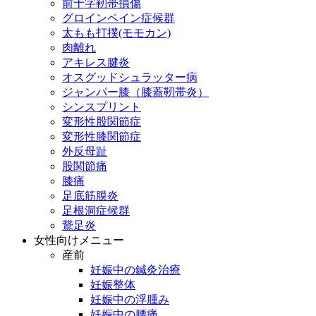
前十字靭帯損傷
グロインペイン症候群
太もも打撲(モモカン)
肉離れ
アキレス腱炎
オスグッドシュラッター病
ジャンパー膝（膝蓋靭帯炎）
シンスプリント
変形性股関節症
変形性膝関節症
外反母趾
股関節痛
膝痛
足底筋膜炎
足根洞症候群
鵞足炎
女性向けメニュー
産前
妊娠中の鍼灸治療
妊娠整体
妊娠中の浮腫み
妊娠中の腰痛