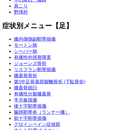
肩こり
野球肘
症状別メニュー【足】
膝内側側副靭帯損傷
モートン病
シーバー病
有痛性外脛骨障害
ジョーンズ骨折
リスフラン靭帯損傷
膝蓋骨骨折
第5中足骨基部裂離骨折 (下駄骨折)
膝蓋骨脱臼
有痛性分裂膝蓋骨
半月板損傷
後十字靭帯損傷
腸脛靭帯炎（ランナー膝）
前十字靭帯損傷
グロインペイン症候群