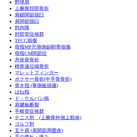
野球肩
上腕骨頚部骨折
肩鎖関節脱臼
肩関節脱臼
肘内障
肘部管症候群
TFCC損傷
母指MP尺側側副靭帯損傷
母指CM関節症
舟状骨骨折
橈骨遠位端骨折
マレットフィンガー
ボクサー骨折(中手骨骨折)
突き指 (掌側板損傷)
ばね指
ド・ケルバン病
肩腱板断裂
手根管症候群
テニス肘 (上腕骨外側上顆炎)
ゴルフ肘
五十肩 (肩関節周囲炎)
手の痺れ・痛み