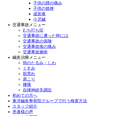
子供の踵の痛み
子供の捻挫
成長痛
小児鍼
交通事故メニュー
むち打ち症
交通事故に遭った時には
交通事故の保険
交通事故後の痛み
交通事故施術
鍼灸治療メニュー
頬のたるみ・しわ
くすみ
肌荒れ
肩こり
腰痛
自律神経失調症
初めての方へ
東洋鍼灸整骨院グループで行う検査方法
スタッフ紹介
患者様の声