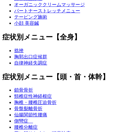
オーガニッククリームマッサージ
パートナーストレッチメニュー
テーピング施術
小顔 美容鍼
症状別メニュー【全身】
捻挫
胸郭出口症候群
自律神経失調症
症状別メニュー【頭・首・体幹】
鎖骨骨折
頸椎症性神経根症
胸椎・腰椎圧迫骨折
骨盤裂離骨折
仙腸関節性腰痛
側彎症
腰椎分離症