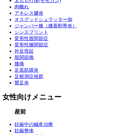
太もも打撲(モモカン)
肉離れ
アキレス腱炎
オスグッドシュラッター病
ジャンパー膝（膝蓋靭帯炎）
シンスプリント
変形性股関節症
変形性膝関節症
外反母趾
股関節痛
膝痛
足底筋膜炎
足根洞症候群
鵞足炎
女性向けメニュー
産前
妊娠中の鍼灸治療
妊娠整体