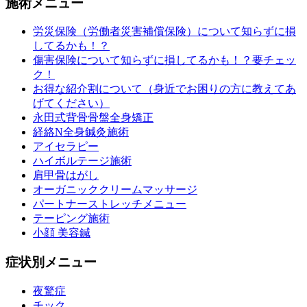
施術メニュー
労災保険（労働者災害補償保険）について知らずに損
してるかも！？
傷害保険について知らずに損してるかも！？要チェッ
ク！
お得な紹介割について（身近でお困りの方に教えてあ
げてください）
永田式背骨骨盤全身矯正
経絡N全身鍼灸施術
アイセラピー
ハイボルテージ施術
肩甲骨はがし
オーガニッククリームマッサージ
パートナーストレッチメニュー
テーピング施術
小顔 美容鍼
症状別メニュー
夜驚症
チック