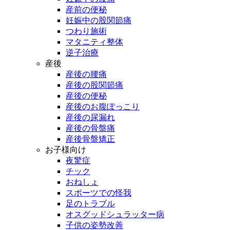
産前の便秘
妊娠中の股関節痛
つわり施術
マタニティ整体
逆子治療
産後
産後の腰痛
産後の股関節痛
産後の便秘
産後のお腹ぽっこり
産後の尿漏れ
産後の骨盤痛
産後骨盤矯正
お子様向け
夜驚症
チック
おねしょ
スポーツでの怪我
足のトラブル
オスグッドシュラッター病
子供の姿勢改善