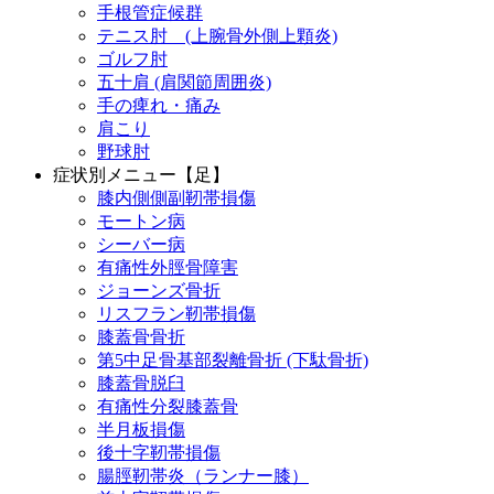
手根管症候群
テニス肘 (上腕骨外側上顆炎)
ゴルフ肘
五十肩 (肩関節周囲炎)
手の痺れ・痛み
肩こり
野球肘
症状別メニュー【足】
膝内側側副靭帯損傷
モートン病
シーバー病
有痛性外脛骨障害
ジョーンズ骨折
リスフラン靭帯損傷
膝蓋骨骨折
第5中足骨基部裂離骨折 (下駄骨折)
膝蓋骨脱臼
有痛性分裂膝蓋骨
半月板損傷
後十字靭帯損傷
腸脛靭帯炎（ランナー膝）