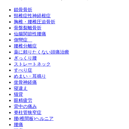
鎖骨骨折
頸椎症性神経根症
胸椎・腰椎圧迫骨折
骨盤裂離骨折
仙腸関節性腰痛
側彎症
腰椎分離症
薬に頼りたくない頭痛治療
ぎっくり腰
ストレートネック
すべり症
めまい・耳鳴り
坐骨神経痛
寝違え
猫背
眼精疲労
背中の痛み
脊柱管狭窄症
腰(椎間板)ヘルニア
腰痛