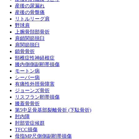
産後の尿漏れ
産後の骨盤痛
リトルリーグ肩
野球肩
上腕骨頚部骨折
肩鎖関節脱臼
肩関節脱臼
鎖骨骨折
頸椎症性神経根症
膝内側側副靭帯損傷
モートン病
シーバー病
有痛性外脛骨障害
ジョーンズ骨折
リスフラン靭帯損傷
膝蓋骨骨折
第5中足骨基部裂離骨折 (下駄骨折)
肘内障
肘部管症候群
TFCC損傷
母指MP尺側側副靭帯損傷