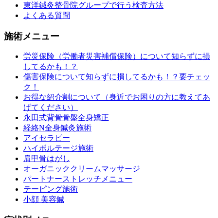
東洋鍼灸整骨院グループで行う検査方法
よくある質問
施術メニュー
労災保険（労働者災害補償保険）について知らずに損
してるかも！？
傷害保険について知らずに損してるかも！？要チェッ
ク！
お得な紹介割について（身近でお困りの方に教えてあ
げてください）
永田式背骨骨盤全身矯正
経絡N全身鍼灸施術
アイセラピー
ハイボルテージ施術
肩甲骨はがし
オーガニッククリームマッサージ
パートナーストレッチメニュー
テーピング施術
小顔 美容鍼