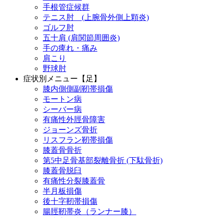
手根管症候群
テニス肘 (上腕骨外側上顆炎)
ゴルフ肘
五十肩 (肩関節周囲炎)
手の痺れ・痛み
肩こり
野球肘
症状別メニュー【足】
膝内側側副靭帯損傷
モートン病
シーバー病
有痛性外脛骨障害
ジョーンズ骨折
リスフラン靭帯損傷
膝蓋骨骨折
第5中足骨基部裂離骨折 (下駄骨折)
膝蓋骨脱臼
有痛性分裂膝蓋骨
半月板損傷
後十字靭帯損傷
腸脛靭帯炎（ランナー膝）