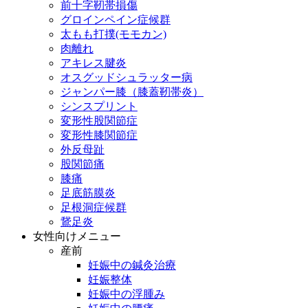
前十字靭帯損傷
グロインペイン症候群
太もも打撲(モモカン)
肉離れ
アキレス腱炎
オスグッドシュラッター病
ジャンパー膝（膝蓋靭帯炎）
シンスプリント
変形性股関節症
変形性膝関節症
外反母趾
股関節痛
膝痛
足底筋膜炎
足根洞症候群
鵞足炎
女性向けメニュー
産前
妊娠中の鍼灸治療
妊娠整体
妊娠中の浮腫み