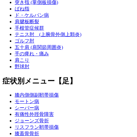
突き指 (掌側板損傷)
ばね指
ド・ケルバン病
肩腱板断裂
手根管症候群
テニス肘 (上腕骨外側上顆炎)
ゴルフ肘
五十肩 (肩関節周囲炎)
手の痺れ・痛み
肩こり
野球肘
症状別メニュー【足】
膝内側側副靭帯損傷
モートン病
シーバー病
有痛性外脛骨障害
ジョーンズ骨折
リスフラン靭帯損傷
膝蓋骨骨折