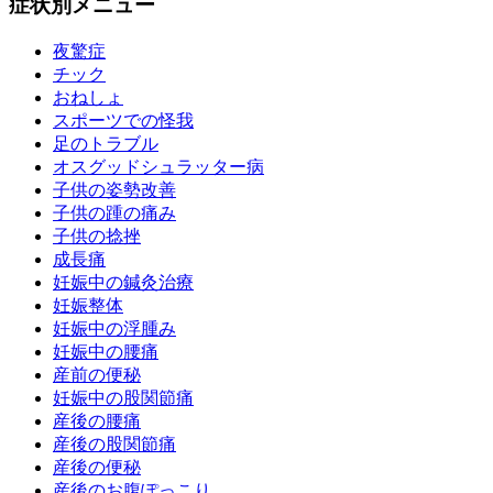
症状別メニュー
夜驚症
チック
おねしょ
スポーツでの怪我
足のトラブル
オスグッドシュラッター病
子供の姿勢改善
子供の踵の痛み
子供の捻挫
成長痛
妊娠中の鍼灸治療
妊娠整体
妊娠中の浮腫み
妊娠中の腰痛
産前の便秘
妊娠中の股関節痛
産後の腰痛
産後の股関節痛
産後の便秘
産後のお腹ぽっこり