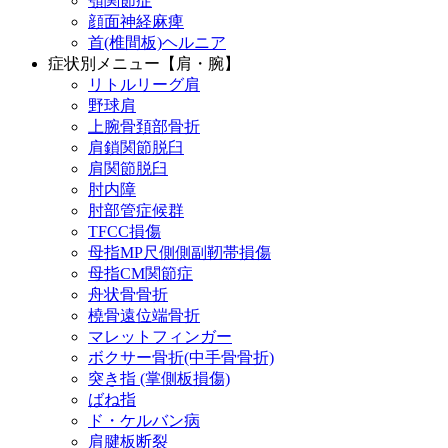
顎関節症
顔面神経麻痺
首(椎間板)ヘルニア
症状別メニュー【肩・腕】
リトルリーグ肩
野球肩
上腕骨頚部骨折
肩鎖関節脱臼
肩関節脱臼
肘内障
肘部管症候群
TFCC損傷
母指MP尺側側副靭帯損傷
母指CM関節症
舟状骨骨折
橈骨遠位端骨折
マレットフィンガー
ボクサー骨折(中手骨骨折)
突き指 (掌側板損傷)
ばね指
ド・ケルバン病
肩腱板断裂