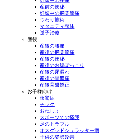
妊娠中の腰痛
産前の便秘
妊娠中の股関節痛
つわり施術
マタニティ整体
逆子治療
産後
産後の腰痛
産後の股関節痛
産後の便秘
産後のお腹ぽっこり
産後の尿漏れ
産後の骨盤痛
産後骨盤矯正
お子様向け
夜驚症
チック
おねしょ
スポーツでの怪我
足のトラブル
オスグッドシュラッター病
子供の姿勢改善