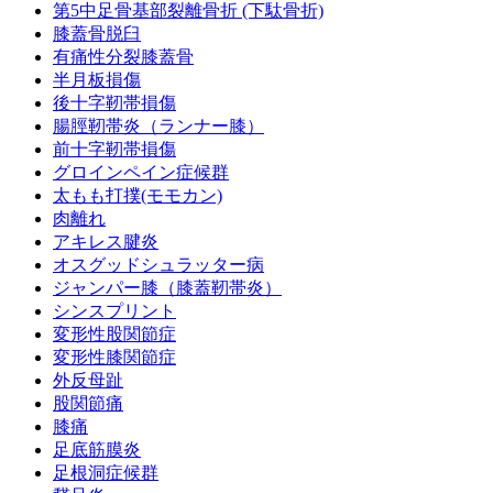
第5中足骨基部裂離骨折 (下駄骨折)
膝蓋骨脱臼
有痛性分裂膝蓋骨
半月板損傷
後十字靭帯損傷
腸脛靭帯炎（ランナー膝）
前十字靭帯損傷
グロインペイン症候群
太もも打撲(モモカン)
肉離れ
アキレス腱炎
オスグッドシュラッター病
ジャンパー膝（膝蓋靭帯炎）
シンスプリント
変形性股関節症
変形性膝関節症
外反母趾
股関節痛
膝痛
足底筋膜炎
足根洞症候群