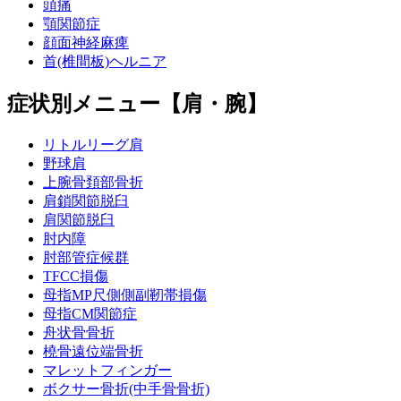
頭痛
顎関節症
顔面神経麻痺
首(椎間板)ヘルニア
症状別メニュー【肩・腕】
リトルリーグ肩
野球肩
上腕骨頚部骨折
肩鎖関節脱臼
肩関節脱臼
肘内障
肘部管症候群
TFCC損傷
母指MP尺側側副靭帯損傷
母指CM関節症
舟状骨骨折
橈骨遠位端骨折
マレットフィンガー
ボクサー骨折(中手骨骨折)