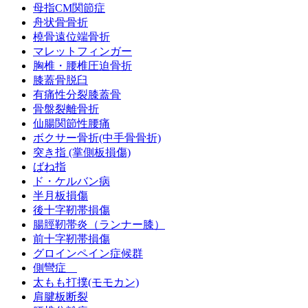
母指CM関節症
舟状骨骨折
橈骨遠位端骨折
マレットフィンガー
胸椎・腰椎圧迫骨折
膝蓋骨脱臼
有痛性分裂膝蓋骨
骨盤裂離骨折
仙腸関節性腰痛
ボクサー骨折(中手骨骨折)
突き指 (掌側板損傷)
ばね指
ド・ケルバン病
半月板損傷
後十字靭帯損傷
腸脛靭帯炎（ランナー膝）
前十字靭帯損傷
グロインペイン症候群
側彎症
太もも打撲(モモカン)
肩腱板断裂