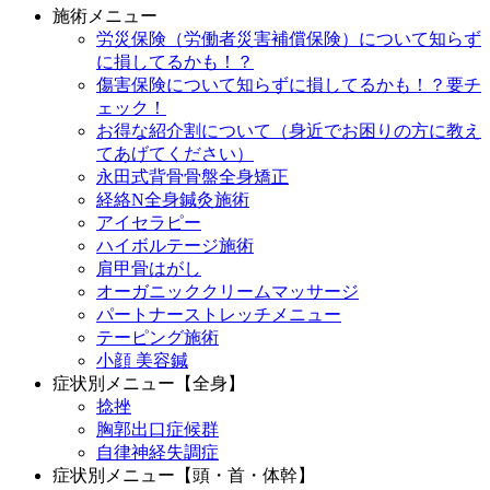
施術メニュー
労災保険（労働者災害補償保険）について知らず
に損してるかも！？
傷害保険について知らずに損してるかも！？要チ
ェック！
お得な紹介割について（身近でお困りの方に教え
てあげてください）
永田式背骨骨盤全身矯正
経絡N全身鍼灸施術
アイセラピー
ハイボルテージ施術
肩甲骨はがし
オーガニッククリームマッサージ
パートナーストレッチメニュー
テーピング施術
小顔 美容鍼
症状別メニュー【全身】
捻挫
胸郭出口症候群
自律神経失調症
症状別メニュー【頭・首・体幹】