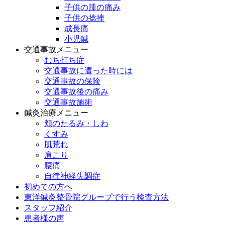
子供の踵の痛み
子供の捻挫
成長痛
小児鍼
交通事故メニュー
むち打ち症
交通事故に遭った時には
交通事故の保険
交通事故後の痛み
交通事故施術
鍼灸治療メニュー
頬のたるみ・しわ
くすみ
肌荒れ
肩こり
腰痛
自律神経失調症
初めての方へ
東洋鍼灸整骨院グループで行う検査方法
スタッフ紹介
患者様の声