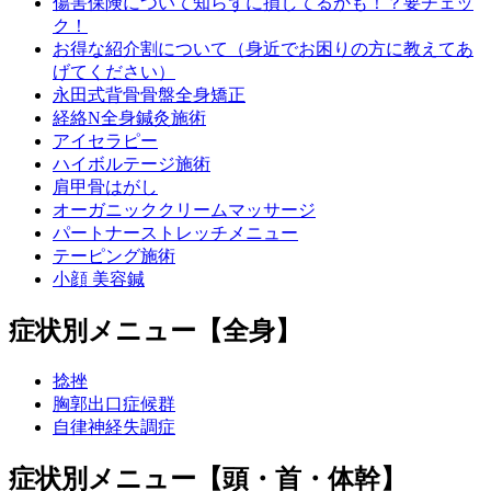
傷害保険について知らずに損してるかも！？要チェッ
ク！
お得な紹介割について（身近でお困りの方に教えてあ
げてください）
永田式背骨骨盤全身矯正
経絡N全身鍼灸施術
アイセラピー
ハイボルテージ施術
肩甲骨はがし
オーガニッククリームマッサージ
パートナーストレッチメニュー
テーピング施術
小顔 美容鍼
症状別メニュー【全身】
捻挫
胸郭出口症候群
自律神経失調症
症状別メニュー【頭・首・体幹】