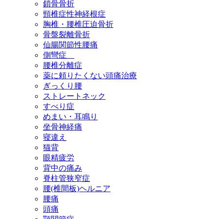
鎖骨骨折
頸椎症性神経根症
胸椎・腰椎圧迫骨折
骨盤裂離骨折
仙腸関節性腰痛
側彎症
腰椎分離症
薬に頼りたくない頭痛治療
ぎっくり腰
ストレートネック
すべり症
めまい・耳鳴り
坐骨神経痛
寝違え
猫背
眼精疲労
背中の痛み
脊柱管狭窄症
腰(椎間板)ヘルニア
腰痛
頭痛