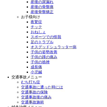
産後の尿漏れ
産後の骨盤痛
産後骨盤矯正
お子様向け
夜驚症
チック
おねしょ
スポーツでの怪我
足のトラブル
オスグッドシュラッター病
子供の姿勢改善
子供の踵の痛み
子供の捻挫
成長痛
小児鍼
交通事故メニュー
むち打ち症
交通事故に遭った時には
交通事故の保険
交通事故後の痛み
交通事故施術