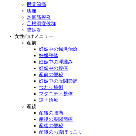
股関節痛
膝痛
足底筋膜炎
足根洞症候群
鵞足炎
女性向けメニュー
産前
妊娠中の鍼灸治療
妊娠整体
妊娠中の浮腫み
妊娠中の腰痛
産前の便秘
妊娠中の股関節痛
つわり施術
マタニティ整体
逆子治療
産後
産後の腰痛
産後の股関節痛
産後の便秘
産後のお腹ぽっこり