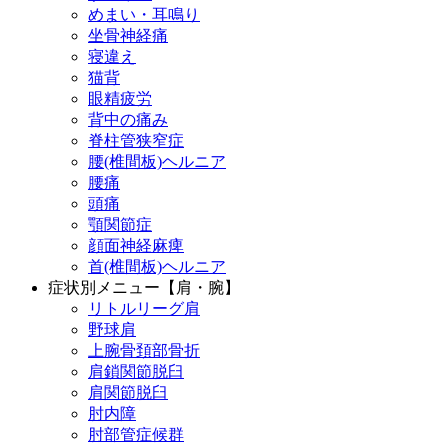
めまい・耳鳴り
坐骨神経痛
寝違え
猫背
眼精疲労
背中の痛み
脊柱管狭窄症
腰(椎間板)ヘルニア
腰痛
頭痛
顎関節症
顔面神経麻痺
首(椎間板)ヘルニア
症状別メニュー【肩・腕】
リトルリーグ肩
野球肩
上腕骨頚部骨折
肩鎖関節脱臼
肩関節脱臼
肘内障
肘部管症候群