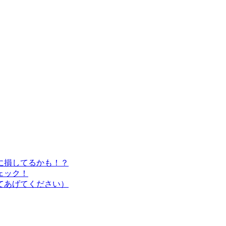
に損してるかも！？
ェック！
てあげてください）