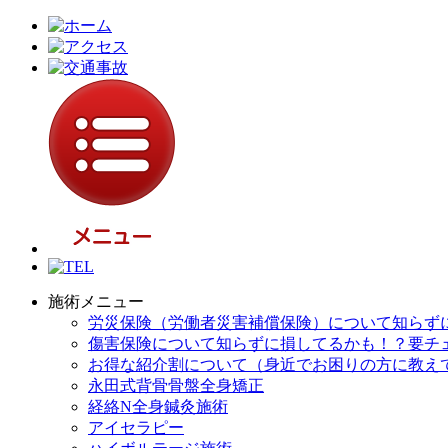
施術メニュー
労災保険（労働者災害補償保険）について知らず
傷害保険について知らずに損してるかも！？要チ
お得な紹介割について（身近でお困りの方に教え
永田式背骨骨盤全身矯正
経絡N全身鍼灸施術
アイセラピー