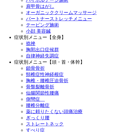
ハイボルテージ施術
肩甲骨はがし
オーガニッククリームマッサージ
パートナーストレッチメニュー
テーピング施術
小顔 美容鍼
症状別メニュー【全身】
捻挫
胸郭出口症候群
自律神経失調症
症状別メニュー【頭・首・体幹】
鎖骨骨折
頸椎症性神経根症
胸椎・腰椎圧迫骨折
骨盤裂離骨折
仙腸関節性腰痛
側彎症
腰椎分離症
薬に頼りたくない頭痛治療
ぎっくり腰
ストレートネック
すべり症