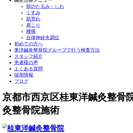
鍼灸治療メニュー
頬のたるみ・しわ
くすみ
肌荒れ
肩こり
腰痛
自律神経失調症
初めての方へ
東洋鍼灸整骨院グループで行う検査方法
スタッフ紹介
患者様の声
よくある質問
採用情報
ブログ
京都市西京区桂東洋鍼灸整骨
灸整骨院施術