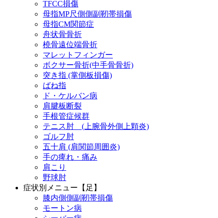
TFCC損傷
母指MP尺側側副靭帯損傷
母指CM関節症
舟状骨骨折
橈骨遠位端骨折
マレットフィンガー
ボクサー骨折(中手骨骨折)
突き指 (掌側板損傷)
ばね指
ド・ケルバン病
肩腱板断裂
手根管症候群
テニス肘 (上腕骨外側上顆炎)
ゴルフ肘
五十肩 (肩関節周囲炎)
手の痺れ・痛み
肩こり
野球肘
症状別メニュー【足】
膝内側側副靭帯損傷
モートン病