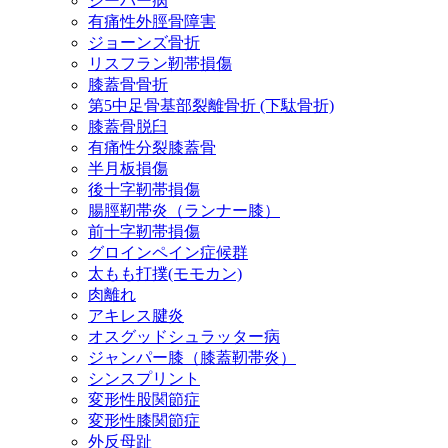
シーバー病
有痛性外脛骨障害
ジョーンズ骨折
リスフラン靭帯損傷
膝蓋骨骨折
第5中足骨基部裂離骨折 (下駄骨折)
膝蓋骨脱臼
有痛性分裂膝蓋骨
半月板損傷
後十字靭帯損傷
腸脛靭帯炎（ランナー膝）
前十字靭帯損傷
グロインペイン症候群
太もも打撲(モモカン)
肉離れ
アキレス腱炎
オスグッドシュラッター病
ジャンパー膝（膝蓋靭帯炎）
シンスプリント
変形性股関節症
変形性膝関節症
外反母趾