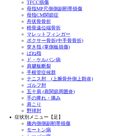
TFCC損傷
母指MP尺側側副靭帯損傷
母指CM関節症
舟状骨骨折
橈骨遠位端骨折
マレットフィンガー
ボクサー骨折(中手骨骨折)
突き指 (掌側板損傷)
ばね指
ド・ケルバン病
肩腱板断裂
手根管症候群
テニス肘 (上腕骨外側上顆炎)
ゴルフ肘
五十肩 (肩関節周囲炎)
手の痺れ・痛み
肩こり
野球肘
症状別メニュー【足】
膝内側側副靭帯損傷
モートン病