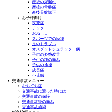
産後の尿漏れ
産後の骨盤痛
産後骨盤矯正
お子様向け
夜驚症
チック
おねしょ
スポーツでの怪我
足のトラブル
オスグッドシュラッター病
子供の姿勢改善
子供の踵の痛み
子供の捻挫
成長痛
小児鍼
交通事故メニュー
むち打ち症
交通事故に遭った時には
交通事故の保険
交通事故後の痛み
交通事故施術