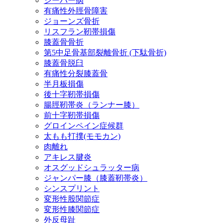
シーバー病
有痛性外脛骨障害
ジョーンズ骨折
リスフラン靭帯損傷
膝蓋骨骨折
第5中足骨基部裂離骨折 (下駄骨折)
膝蓋骨脱臼
有痛性分裂膝蓋骨
半月板損傷
後十字靭帯損傷
腸脛靭帯炎（ランナー膝）
前十字靭帯損傷
グロインペイン症候群
太もも打撲(モモカン)
肉離れ
アキレス腱炎
オスグッドシュラッター病
ジャンパー膝（膝蓋靭帯炎）
シンスプリント
変形性股関節症
変形性膝関節症
外反母趾