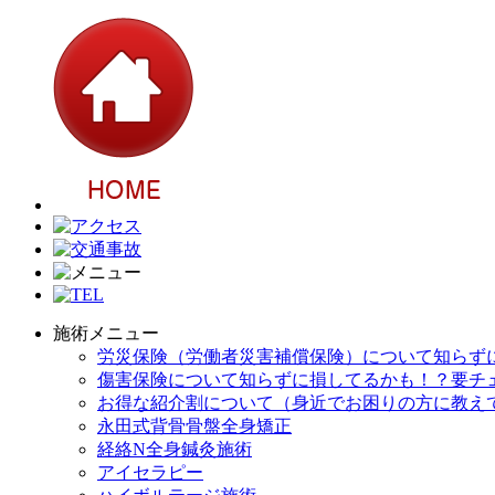
施術メニュー
労災保険（労働者災害補償保険）について知らず
傷害保険について知らずに損してるかも！？要チ
お得な紹介割について（身近でお困りの方に教え
永田式背骨骨盤全身矯正
経絡N全身鍼灸施術
アイセラピー