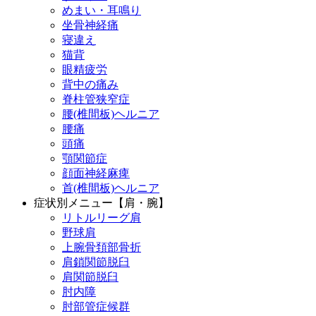
めまい・耳鳴り
坐骨神経痛
寝違え
猫背
眼精疲労
背中の痛み
脊柱管狭窄症
腰(椎間板)ヘルニア
腰痛
頭痛
顎関節症
顔面神経麻痺
首(椎間板)ヘルニア
症状別メニュー【肩・腕】
リトルリーグ肩
野球肩
上腕骨頚部骨折
肩鎖関節脱臼
肩関節脱臼
肘内障
肘部管症候群