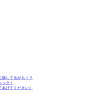
に損してるかも！？
ェック！
てあげてください）