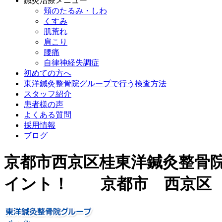
鍼灸治療メニュー
頬のたるみ・しわ
くすみ
肌荒れ
肩こり
腰痛
自律神経失調症
初めての方へ
東洋鍼灸整骨院グループで行う検査方法
スタッフ紹介
患者様の声
よくある質問
採用情報
ブログ
京都市西京区桂東洋鍼灸整骨
イント！ 京都市 西京区 