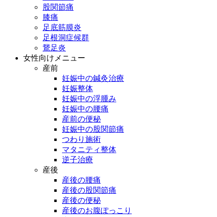
股関節痛
膝痛
足底筋膜炎
足根洞症候群
鵞足炎
女性向けメニュー
産前
妊娠中の鍼灸治療
妊娠整体
妊娠中の浮腫み
妊娠中の腰痛
産前の便秘
妊娠中の股関節痛
つわり施術
マタニティ整体
逆子治療
産後
産後の腰痛
産後の股関節痛
産後の便秘
産後のお腹ぽっこり