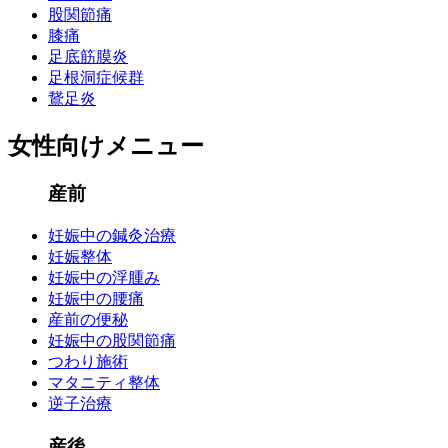
股関節痛
膝痛
足底筋膜炎
足根洞症候群
鵞足炎
女性向けメニュー
産前
妊娠中の鍼灸治療
妊娠整体
妊娠中の浮腫み
妊娠中の腰痛
産前の便秘
妊娠中の股関節痛
つわり施術
マタニティ整体
逆子治療
産後