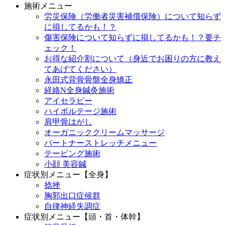
施術メニュー
労災保険（労働者災害補償保険）について知らず
に損してるかも！？
傷害保険について知らずに損してるかも！？要チ
ェック！
お得な紹介割について（身近でお困りの方に教え
てあげてください）
永田式背骨骨盤全身矯正
経絡N全身鍼灸施術
アイセラピー
ハイボルテージ施術
肩甲骨はがし
オーガニッククリームマッサージ
パートナーストレッチメニュー
テーピング施術
小顔 美容鍼
症状別メニュー【全身】
捻挫
胸郭出口症候群
自律神経失調症
症状別メニュー【頭・首・体幹】