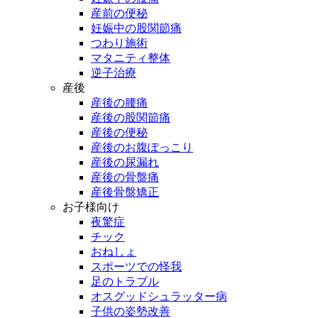
産前の便秘
妊娠中の股関節痛
つわり施術
マタニティ整体
逆子治療
産後
産後の腰痛
産後の股関節痛
産後の便秘
産後のお腹ぽっこり
産後の尿漏れ
産後の骨盤痛
産後骨盤矯正
お子様向け
夜驚症
チック
おねしょ
スポーツでの怪我
足のトラブル
オスグッドシュラッター病
子供の姿勢改善