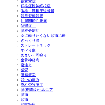
鎖骨骨折
頸椎症性神経根症
胸椎・腰椎圧迫骨折
骨盤裂離骨折
仙腸関節性腰痛
側彎症
腰椎分離症
薬に頼りたくない頭痛治療
ぎっくり腰
ストレートネック
すべり症
めまい・耳鳴り
坐骨神経痛
寝違え
猫背
眼精疲労
背中の痛み
脊柱管狭窄症
腰(椎間板)ヘルニア
腰痛
頭痛
顎関節症