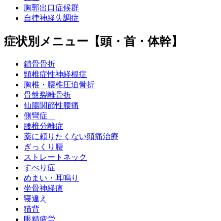
胸郭出口症候群
自律神経失調症
症状別メニュー【頭・首・体幹】
鎖骨骨折
頸椎症性神経根症
胸椎・腰椎圧迫骨折
骨盤裂離骨折
仙腸関節性腰痛
側彎症
腰椎分離症
薬に頼りたくない頭痛治療
ぎっくり腰
ストレートネック
すべり症
めまい・耳鳴り
坐骨神経痛
寝違え
猫背
眼精疲労