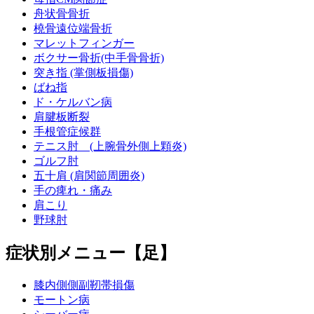
舟状骨骨折
橈骨遠位端骨折
マレットフィンガー
ボクサー骨折(中手骨骨折)
突き指 (掌側板損傷)
ばね指
ド・ケルバン病
肩腱板断裂
手根管症候群
テニス肘 (上腕骨外側上顆炎)
ゴルフ肘
五十肩 (肩関節周囲炎)
手の痺れ・痛み
肩こり
野球肘
症状別メニュー【足】
膝内側側副靭帯損傷
モートン病