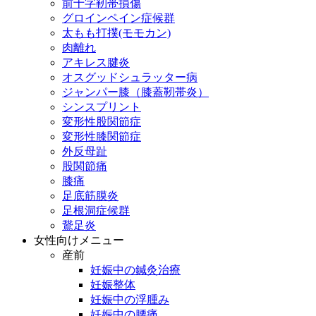
前十字靭帯損傷
グロインペイン症候群
太もも打撲(モモカン)
肉離れ
アキレス腱炎
オスグッドシュラッター病
ジャンパー膝（膝蓋靭帯炎）
シンスプリント
変形性股関節症
変形性膝関節症
外反母趾
股関節痛
膝痛
足底筋膜炎
足根洞症候群
鵞足炎
女性向けメニュー
産前
妊娠中の鍼灸治療
妊娠整体
妊娠中の浮腫み
妊娠中の腰痛