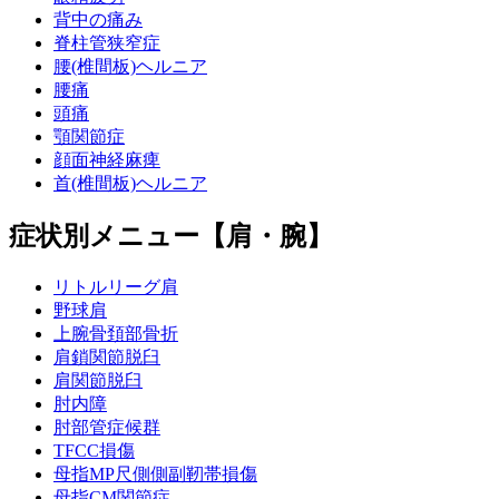
背中の痛み
脊柱管狭窄症
腰(椎間板)ヘルニア
腰痛
頭痛
顎関節症
顔面神経麻痺
首(椎間板)ヘルニア
症状別メニュー【肩・腕】
リトルリーグ肩
野球肩
上腕骨頚部骨折
肩鎖関節脱臼
肩関節脱臼
肘内障
肘部管症候群
TFCC損傷
母指MP尺側側副靭帯損傷
母指CM関節症