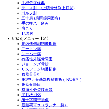
手根管症候群
テニス肘 (上腕骨外側上顆炎)
ゴルフ肘
五十肩 (肩関節周囲炎)
手の痺れ・痛み
肩こり
野球肘
症状別メニュー【足】
膝内側側副靭帯損傷
モートン病
シーバー病
有痛性外脛骨障害
ジョーンズ骨折
リスフラン靭帯損傷
膝蓋骨骨折
第5中足骨基部裂離骨折 (下駄骨折)
膝蓋骨脱臼
有痛性分裂膝蓋骨
半月板損傷
後十字靭帯損傷
腸脛靭帯炎（ランナー膝）