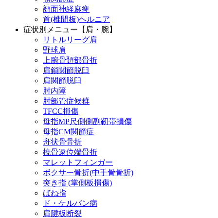
顔面神経麻痺
首(椎間板)ヘルニア
症状別メニュー【肩・腕】
リトルリーグ肩
野球肩
上腕骨頚部骨折
肩鎖関節脱臼
肩関節脱臼
肘内障
肘部管症候群
TFCC損傷
母指MP尺側側副靭帯損傷
母指CM関節症
舟状骨骨折
橈骨遠位端骨折
マレットフィンガー
ボクサー骨折(中手骨骨折)
突き指 (掌側板損傷)
ばね指
ド・ケルバン病
肩腱板断裂