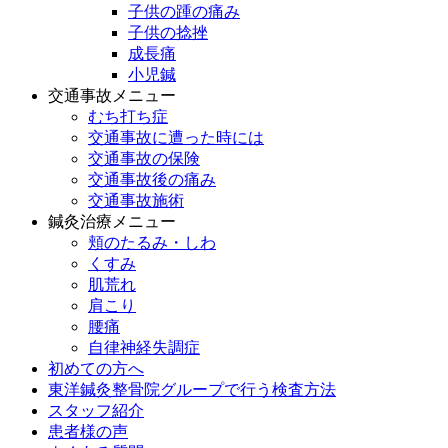
子供の踵の痛み
子供の捻挫
成長痛
小児鍼
交通事故メニュー
むち打ち症
交通事故に遭った時には
交通事故の保険
交通事故後の痛み
交通事故施術
鍼灸治療メニュー
頬のたるみ・しわ
くすみ
肌荒れ
肩こり
腰痛
自律神経失調症
初めての方へ
東洋鍼灸整骨院グループで行う検査方法
スタッフ紹介
患者様の声