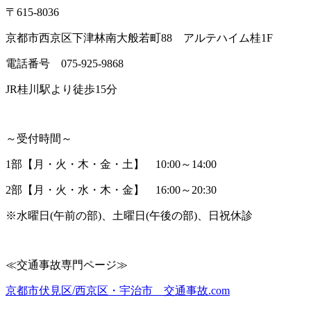
〒
615-8036
京都市西京区下津林南大般若町
88
アルテハイム桂
1F
電話番号
075-925-9868
JR
桂川駅より徒歩
15
分
～受付時間～
1
部【月・火・木・金・土】
10:00
～
14:00
2
部【月・火・水・木・金】
16:00
～
20:30
※
水曜日
(
午前の部
)
、土曜日
(
午後の部
)
、日祝休診
≪
交通事故専門ページ≫
京都市伏見区
/
西京区・宇治市 交通事故
.com