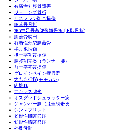
シーバー病
有痛性外脛骨障害
ジョーンズ骨折
リスフラン靭帯損傷
膝蓋骨骨折
第5中足骨基部裂離骨折 (下駄骨折)
膝蓋骨脱臼
有痛性分裂膝蓋骨
半月板損傷
後十字靭帯損傷
腸脛靭帯炎（ランナー膝）
前十字靭帯損傷
グロインペイン症候群
太もも打撲(モモカン)
肉離れ
アキレス腱炎
オスグッドシュラッター病
ジャンパー膝（膝蓋靭帯炎）
シンスプリント
変形性股関節症
変形性膝関節症
外反母趾