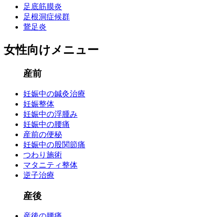
足底筋膜炎
足根洞症候群
鵞足炎
女性向けメニュー
産前
妊娠中の鍼灸治療
妊娠整体
妊娠中の浮腫み
妊娠中の腰痛
産前の便秘
妊娠中の股関節痛
つわり施術
マタニティ整体
逆子治療
産後
産後の腰痛