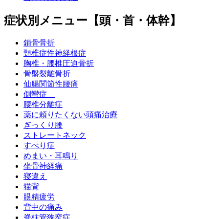
症状別メニュー【頭・首・体幹】
鎖骨骨折
頸椎症性神経根症
胸椎・腰椎圧迫骨折
骨盤裂離骨折
仙腸関節性腰痛
側彎症
腰椎分離症
薬に頼りたくない頭痛治療
ぎっくり腰
ストレートネック
すべり症
めまい・耳鳴り
坐骨神経痛
寝違え
猫背
眼精疲労
背中の痛み
脊柱管狭窄症