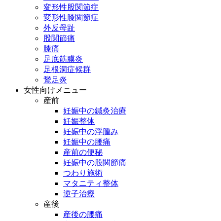
変形性股関節症
変形性膝関節症
外反母趾
股関節痛
膝痛
足底筋膜炎
足根洞症候群
鵞足炎
女性向けメニュー
産前
妊娠中の鍼灸治療
妊娠整体
妊娠中の浮腫み
妊娠中の腰痛
産前の便秘
妊娠中の股関節痛
つわり施術
マタニティ整体
逆子治療
産後
産後の腰痛