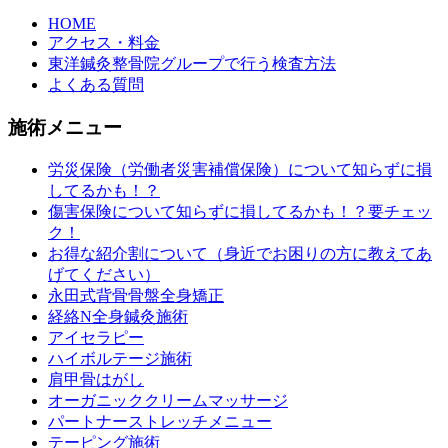
HOME
アクセス・料金
東洋鍼灸整骨院グループで行う検査方法
よくある質問
施術メニュー
労災保険（労働者災害補償保険）について知らずに損
してるかも！？
傷害保険について知らずに損してるかも！？要チェッ
ク！
お得な紹介割について（身近でお困りの方に教えてあ
げてください）
永田式背骨骨盤全身矯正
経絡N全身鍼灸施術
アイセラピー
ハイボルテージ施術
肩甲骨はがし
オーガニッククリームマッサージ
パートナーストレッチメニュー
テーピング施術