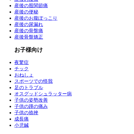
産後の股関節痛
産後の便秘
産後のお腹ぽっこり
産後の尿漏れ
産後の骨盤痛
産後骨盤矯正
お子様向け
夜驚症
チック
おねしょ
スポーツでの怪我
足のトラブル
オスグッドシュラッター病
子供の姿勢改善
子供の踵の痛み
子供の捻挫
成長痛
小児鍼