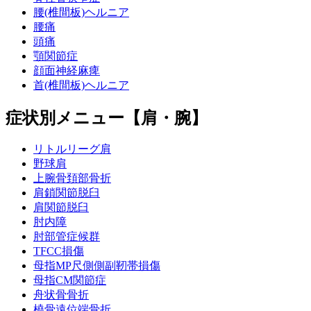
腰(椎間板)ヘルニア
腰痛
頭痛
顎関節症
顔面神経麻痺
首(椎間板)ヘルニア
症状別メニュー【肩・腕】
リトルリーグ肩
野球肩
上腕骨頚部骨折
肩鎖関節脱臼
肩関節脱臼
肘内障
肘部管症候群
TFCC損傷
母指MP尺側側副靭帯損傷
母指CM関節症
舟状骨骨折
橈骨遠位端骨折