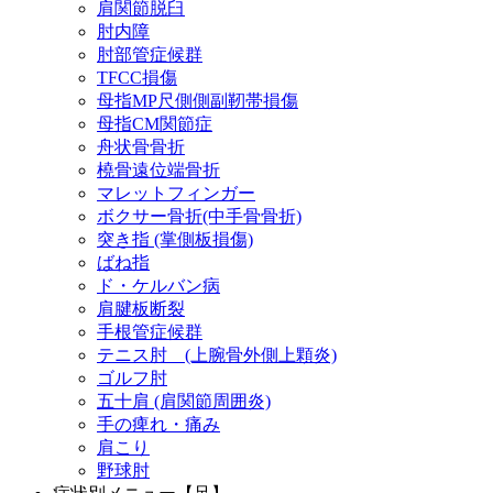
肩関節脱臼
肘内障
肘部管症候群
TFCC損傷
母指MP尺側側副靭帯損傷
母指CM関節症
舟状骨骨折
橈骨遠位端骨折
マレットフィンガー
ボクサー骨折(中手骨骨折)
突き指 (掌側板損傷)
ばね指
ド・ケルバン病
肩腱板断裂
手根管症候群
テニス肘 (上腕骨外側上顆炎)
ゴルフ肘
五十肩 (肩関節周囲炎)
手の痺れ・痛み
肩こり
野球肘