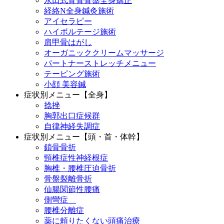
永田式背骨骨盤全身矯正
経絡N全身鍼灸施術
アイセラピー
ハイボルテージ施術
肩甲骨はがし
オーガニッククリームマッサージ
パートナーストレッチメニュー
テーピング施術
小顔 美容鍼
症状別メニュー【全身】
捻挫
胸郭出口症候群
自律神経失調症
症状別メニュー【頭・首・体幹】
鎖骨骨折
頸椎症性神経根症
胸椎・腰椎圧迫骨折
骨盤裂離骨折
仙腸関節性腰痛
側彎症
腰椎分離症
薬に頼りたくない頭痛治療