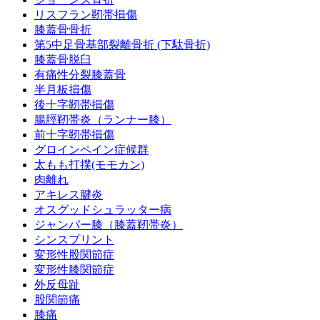
リスフラン靭帯損傷
膝蓋骨骨折
第5中足骨基部裂離骨折 (下駄骨折)
膝蓋骨脱臼
有痛性分裂膝蓋骨
半月板損傷
後十字靭帯損傷
腸脛靭帯炎（ランナー膝）
前十字靭帯損傷
グロインペイン症候群
太もも打撲(モモカン)
肉離れ
アキレス腱炎
オスグッドシュラッター病
ジャンパー膝（膝蓋靭帯炎）
シンスプリント
変形性股関節症
変形性膝関節症
外反母趾
股関節痛
膝痛