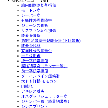
症状別メニュー【足】
膝内側側副靭帯損傷
モートン病
シーバー病
有痛性外脛骨障害
ジョーンズ骨折
リスフラン靭帯損傷
膝蓋骨骨折
第5中足骨基部裂離骨折 (下駄骨折)
膝蓋骨脱臼
有痛性分裂膝蓋骨
半月板損傷
後十字靭帯損傷
腸脛靭帯炎（ランナー膝）
前十字靭帯損傷
グロインペイン症候群
太もも打撲(モモカン)
肉離れ
アキレス腱炎
オスグッドシュラッター病
ジャンパー膝（膝蓋靭帯炎）
シンスプリント