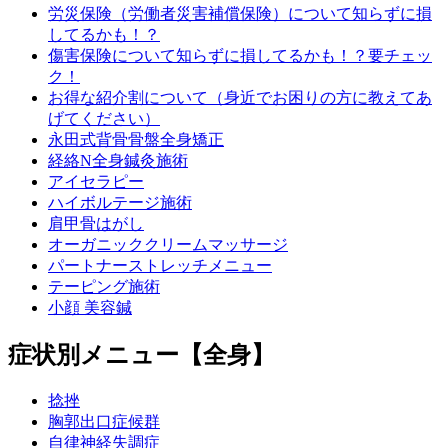
労災保険（労働者災害補償保険）について知らずに損
してるかも！？
傷害保険について知らずに損してるかも！？要チェッ
ク！
お得な紹介割について（身近でお困りの方に教えてあ
げてください）
永田式背骨骨盤全身矯正
経絡N全身鍼灸施術
アイセラピー
ハイボルテージ施術
肩甲骨はがし
オーガニッククリームマッサージ
パートナーストレッチメニュー
テーピング施術
小顔 美容鍼
症状別メニュー【全身】
捻挫
胸郭出口症候群
自律神経失調症