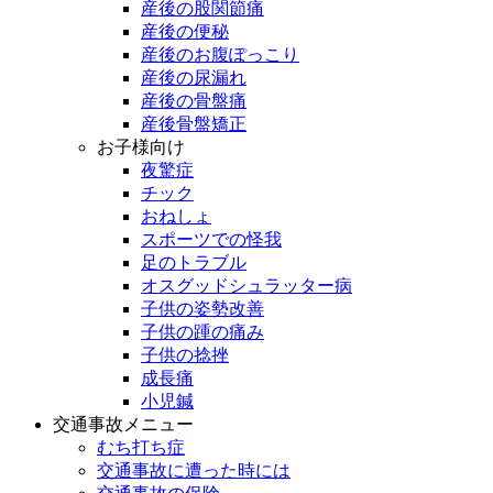
産後の股関節痛
産後の便秘
産後のお腹ぽっこり
産後の尿漏れ
産後の骨盤痛
産後骨盤矯正
お子様向け
夜驚症
チック
おねしょ
スポーツでの怪我
足のトラブル
オスグッドシュラッター病
子供の姿勢改善
子供の踵の痛み
子供の捻挫
成長痛
小児鍼
交通事故メニュー
むち打ち症
交通事故に遭った時には