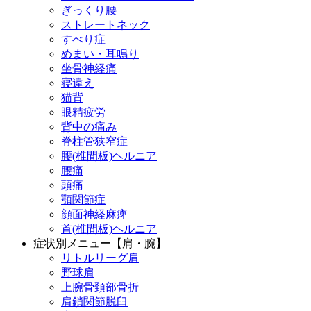
ぎっくり腰
ストレートネック
すべり症
めまい・耳鳴り
坐骨神経痛
寝違え
猫背
眼精疲労
背中の痛み
脊柱管狭窄症
腰(椎間板)ヘルニア
腰痛
頭痛
顎関節症
顔面神経麻痺
首(椎間板)ヘルニア
症状別メニュー【肩・腕】
リトルリーグ肩
野球肩
上腕骨頚部骨折
肩鎖関節脱臼