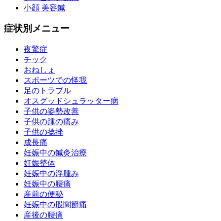
小顔 美容鍼
症状別メニュー
夜驚症
チック
おねしょ
スポーツでの怪我
足のトラブル
オスグッドシュラッター病
子供の姿勢改善
子供の踵の痛み
子供の捻挫
成長痛
妊娠中の鍼灸治療
妊娠整体
妊娠中の浮腫み
妊娠中の腰痛
産前の便秘
妊娠中の股関節痛
産後の腰痛