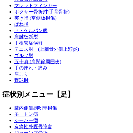
マレットフィンガー
ボクサー骨折(中手骨骨折)
突き指 (掌側板損傷)
ばね指
ド・ケルバン病
肩腱板断裂
手根管症候群
テニス肘 (上腕骨外側上顆炎)
ゴルフ肘
五十肩 (肩関節周囲炎)
手の痺れ・痛み
肩こり
野球肘
症状別メニュー【足】
膝内側側副靭帯損傷
モートン病
シーバー病
有痛性外脛骨障害
ジョーンズ骨折