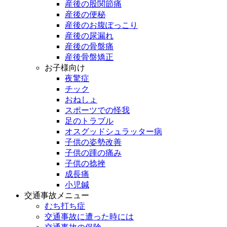
産後の股関節痛
産後の便秘
産後のお腹ぽっこり
産後の尿漏れ
産後の骨盤痛
産後骨盤矯正
お子様向け
夜驚症
チック
おねしょ
スポーツでの怪我
足のトラブル
オスグッドシュラッター病
子供の姿勢改善
子供の踵の痛み
子供の捻挫
成長痛
小児鍼
交通事故メニュー
むち打ち症
交通事故に遭った時には