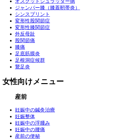
オスグッドシュラッター病
ジャンパー膝（膝蓋靭帯炎）
シンスプリント
変形性股関節症
変形性膝関節症
外反母趾
股関節痛
膝痛
足底筋膜炎
足根洞症候群
鵞足炎
女性向けメニュー
産前
妊娠中の鍼灸治療
妊娠整体
妊娠中の浮腫み
妊娠中の腰痛
産前の便秘