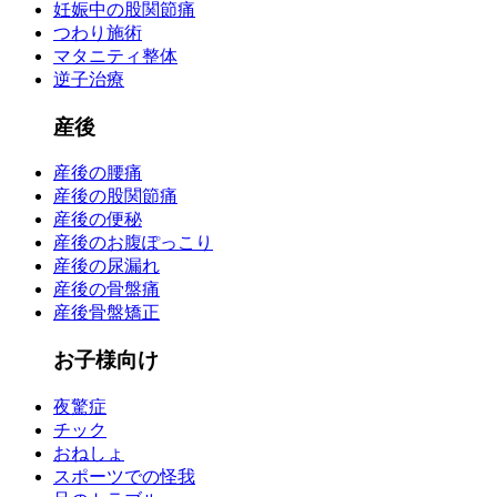
妊娠中の股関節痛
つわり施術
マタニティ整体
逆子治療
産後
産後の腰痛
産後の股関節痛
産後の便秘
産後のお腹ぽっこり
産後の尿漏れ
産後の骨盤痛
産後骨盤矯正
お子様向け
夜驚症
チック
おねしょ
スポーツでの怪我