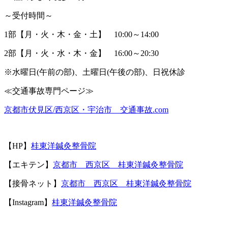
～受付時間～
1
部【月・火・木・金・土】
10:00
～
14:00
2
部【月・火・水・木・金】
16:00
～
20:30
※
水曜日
(
午前の部
)
、土曜日
(
午後の部
)
、日祝休診
≪
交通事故専門ページ≫
京都市伏見区
/
西京区・宇治市 交通事故
.com
【
HP
】
桂東洋鍼灸整骨院
【エキテン】
京都市 西京区 桂東洋鍼灸整骨院
【接骨ネット】
京都市 西京区 桂東洋鍼灸整骨院
【Instagram】
桂東洋鍼灸整骨院