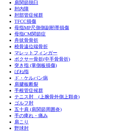
肩関節脱臼
肘内障
肘部管症候群
TFCC損傷
母指MP尺側側副靭帯損傷
母指CM関節症
舟状骨骨折
橈骨遠位端骨折
マレットフィンガー
ボクサー骨折(中手骨骨折)
突き指 (掌側板損傷)
ばね指
ド・ケルバン病
肩腱板断裂
手根管症候群
テニス肘 (上腕骨外側上顆炎)
ゴルフ肘
五十肩 (肩関節周囲炎)
手の痺れ・痛み
肩こり
野球肘