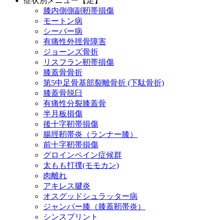
症状別メニュー【足】
膝内側側副靭帯損傷
モートン病
シーバー病
有痛性外脛骨障害
ジョーンズ骨折
リスフラン靭帯損傷
膝蓋骨骨折
第5中足骨基部裂離骨折 (下駄骨折)
膝蓋骨脱臼
有痛性分裂膝蓋骨
半月板損傷
後十字靭帯損傷
腸脛靭帯炎（ランナー膝）
前十字靭帯損傷
グロインペイン症候群
太もも打撲(モモカン)
肉離れ
アキレス腱炎
オスグッドシュラッター病
ジャンパー膝（膝蓋靭帯炎）
シンスプリント