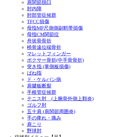
肩関節脱臼
肘内障
肘部管症候群
TFCC損傷
母指MP尺側側副靭帯損傷
母指CM関節症
舟状骨骨折
橈骨遠位端骨折
マレットフィンガー
ボクサー骨折(中手骨骨折)
突き指 (掌側板損傷)
ばね指
ド・ケルバン病
肩腱板断裂
手根管症候群
テニス肘 (上腕骨外側上顆炎)
ゴルフ肘
五十肩 (肩関節周囲炎)
手の痺れ・痛み
肩こり
野球肘