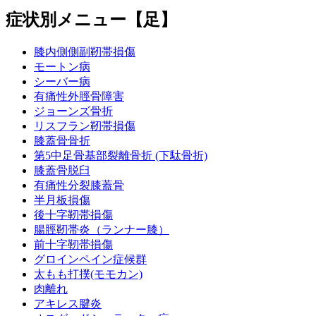
症状別メニュー【足】
膝内側側副靭帯損傷
モートン病
シーバー病
有痛性外脛骨障害
ジョーンズ骨折
リスフラン靭帯損傷
膝蓋骨骨折
第5中足骨基部裂離骨折 (下駄骨折)
膝蓋骨脱臼
有痛性分裂膝蓋骨
半月板損傷
後十字靭帯損傷
腸脛靭帯炎（ランナー膝）
前十字靭帯損傷
グロインペイン症候群
太もも打撲(モモカン)
肉離れ
アキレス腱炎