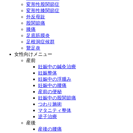
変形性股関節症
変形性膝関節症
外反母趾
股関節痛
膝痛
足底筋膜炎
足根洞症候群
鵞足炎
女性向けメニュー
産前
妊娠中の鍼灸治療
妊娠整体
妊娠中の浮腫み
妊娠中の腰痛
産前の便秘
妊娠中の股関節痛
つわり施術
マタニティ整体
逆子治療
産後
産後の腰痛