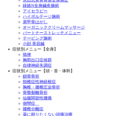
永田式背骨骨盤全身矯正
経絡N全身鍼灸施術
アイセラピー
ハイボルテージ施術
肩甲骨はがし
オーガニッククリームマッサージ
パートナーストレッチメニュー
テーピング施術
小顔 美容鍼
症状別メニュー【全身】
捻挫
胸郭出口症候群
自律神経失調症
症状別メニュー【頭・首・体幹】
鎖骨骨折
頸椎症性神経根症
胸椎・腰椎圧迫骨折
骨盤裂離骨折
仙腸関節性腰痛
側彎症
腰椎分離症
薬に頼りたくない頭痛治療