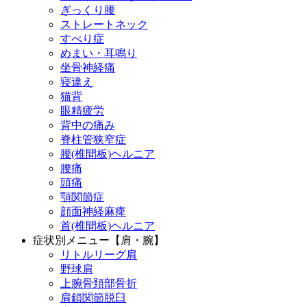
ぎっくり腰
ストレートネック
すべり症
めまい・耳鳴り
坐骨神経痛
寝違え
猫背
眼精疲労
背中の痛み
脊柱管狭窄症
腰(椎間板)ヘルニア
腰痛
頭痛
顎関節症
顔面神経麻痺
首(椎間板)ヘルニア
症状別メニュー【肩・腕】
リトルリーグ肩
野球肩
上腕骨頚部骨折
肩鎖関節脱臼