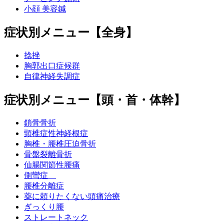
小顔 美容鍼
症状別メニュー【全身】
捻挫
胸郭出口症候群
自律神経失調症
症状別メニュー【頭・首・体幹】
鎖骨骨折
頸椎症性神経根症
胸椎・腰椎圧迫骨折
骨盤裂離骨折
仙腸関節性腰痛
側彎症
腰椎分離症
薬に頼りたくない頭痛治療
ぎっくり腰
ストレートネック