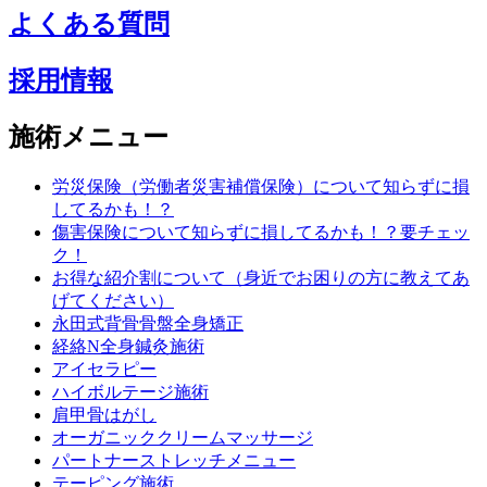
よくある質問
採用情報
施術メニュー
労災保険（労働者災害補償保険）について知らずに損
してるかも！？
傷害保険について知らずに損してるかも！？要チェッ
ク！
お得な紹介割について（身近でお困りの方に教えてあ
げてください）
永田式背骨骨盤全身矯正
経絡N全身鍼灸施術
アイセラピー
ハイボルテージ施術
肩甲骨はがし
オーガニッククリームマッサージ
パートナーストレッチメニュー
テーピング施術