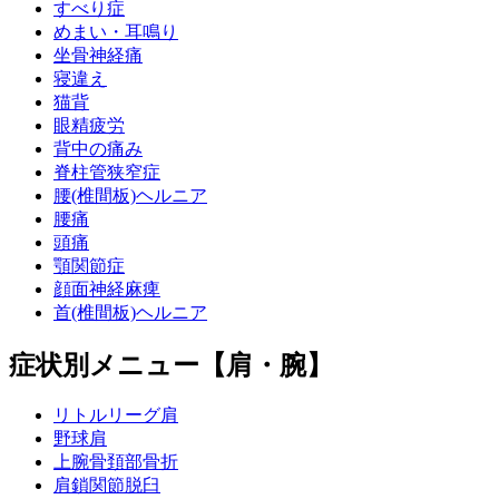
すべり症
めまい・耳鳴り
坐骨神経痛
寝違え
猫背
眼精疲労
背中の痛み
脊柱管狭窄症
腰(椎間板)ヘルニア
腰痛
頭痛
顎関節症
顔面神経麻痺
首(椎間板)ヘルニア
症状別メニュー【肩・腕】
リトルリーグ肩
野球肩
上腕骨頚部骨折
肩鎖関節脱臼